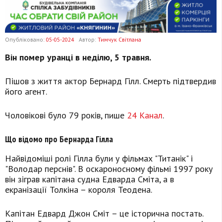
Опубліковано:
05-05-2024
Автор:
Тимчук Світлана
Він помер уранці в неділю, 5 травня.
Пішов з життя актор Бернард Гілл. Смерть підтвердив
його агент.
Чоловікові було 79 років, пише
24 Канал
.
Що відомо про Бернарда Гілла
Найвідоміші ролі Гілла були у фільмах "Титанік" і
"Володар перснів". В оскароносному фільмі 1997 року
він зіграв капітана судна Едварда Сміта, а в
екранізації Толкіна – короля Теодена.
Капітан Едвард Джон Сміт – це історична постать.