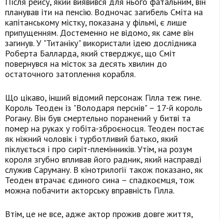
Після рейсу, який виявився для нього фатальним, він
планував іти на пенсію. Водночас загибель Сміта на
капітанському містку, показана у фільмі, є лише
припущенням. Достеменно не відомо, як саме він
загинув. У "Титаніку" використали ідею дослідника
Роберта Балларда, який стверджує, що Сміт
повернувся на місток за десять хвилин до
остаточного затоплення корабля.
Що цікаво, інший відомий персонаж Гілла теж гине.
Король Теоден із "Володаря перснів" – 17-й король
Рогану. Він був смертельно поранений у битві та
помер на руках у гобіта-зброєносця. Теоден постає
як ніжний чоловік і турботливий батько, який
піклується і про сиріт-племінників. Утім, на розум
короля згубно впливав його радник, який насправді
служив Саруману. В кінотрилогії також показано, як
Теоден втрачає єдиного сина – спадкоємця, тож
можна побачити акторську вправність Гілла.
Втім, це не все, адже актор прожив довге життя,