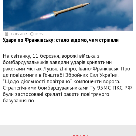
12.03.2022
01:35
Удари по Франківську: стало відомо, чим стріляли
На світанку, 11 березня, ворожі війська з
бомбардувальників завдали ударів крилатими
ракетами містах Луцьк, Дніпро, Івано-Франківськ. Про
це повідомили в Генштабі Збройних Сил України.
"Щодо діяльності повітряної компоненти ворога.
Стратегічними бомбардувальниками Ту-95МС ПКС РФ
були застосовані крилаті ракети повітряного
базування по