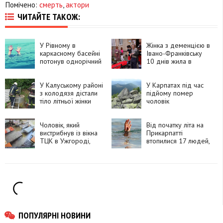
Помічено:
смерть
,
актори
ЧИТАЙТЕ ТАКОЖ:
У Рівному в
Жінка з деменцією в
каркасному басейні
Івано-Франківську
потонув однорічний
10 днів жила в
хлопчик
квартирі з померлим
чоловіком
У Калуському районі
У Карпатах під час
з колодязя дістали
підйому помер
тіло літньої жінки
чоловік
Чоловік, який
Від початку літа на
вистрибнув із вікна
Прикарпатті
ТЦК в Ужгороді,
втопилися 17 людей,
помер у лікарні
серед них — троє
підлітків
ПОПУЛЯРНІ НОВИНИ