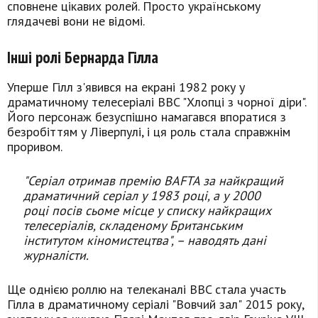
сповнене цікавих ролей. Просто українському
глядачеві вони не відомі.
Інші ролі Бернарда Гілла
Уперше Гілл з'явився на екрані 1982 року у
драматичному телесеріалі BBC "Хлопці з чорної діри".
Його персонаж безуспішно намагався впоратися з
безробіттям у Ліверпулі, і ця роль стала справжнім
проривом.
"Серіал отримав премію BAFTA за найкращий
драматичний серіал у 1983 році, а у 2000
році посів сьоме місце у списку найкращих
телесеріалів, складеному Британським
інститутом кіномистецтва", – наводять дані
журналісти.
Ще однією роллю на телеканалі BBC стала участь
Гілла в драматичному серіалі "Вовчий зал" 2015 року,