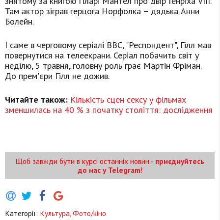
знятому за книгою Гіларі Мантел про двір Генріха VIII.
Там актор зіграв герцога Норфолка – дядька Анни
Болейн.
І саме в черговому серіалі BBC, "Респондент", Гілл мав
повернутися на телеекрани. Серіал побачить світ у
неділю, 5 травня, головну роль грає Мартін Фріман.
До прем'єри Гілл не дожив.
Читайте також:
Кількість сцен сексу у фільмах
зменшилась на 40 % з початку століття: дослідження
Щоб завжди бути в курсі останніх новин -
приєднуйтесь
до нас у Telegram
!
Категорії:
Культура
,
Фото/кіно