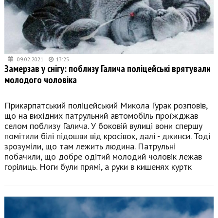
09.02.2021
13:25
Замерзав у снігу: поблизу Галича поліцейські врятували
молодого чоловіка
Прикарпатський поліцейський Микола Гурак розповів,
що на вихідних патрульний автомобіль проїжджав
селом поблизу Галича. У боковій вулиці вони спершу
помітили білі підошви від кросівок, далі - джинси. Тоді
зрозуміли, що там лежить людина. Патрульні
побачили, що добре одітий молодий чоловік лежав
горілиць. Ноги були прямі, а руки в кишенях куртк