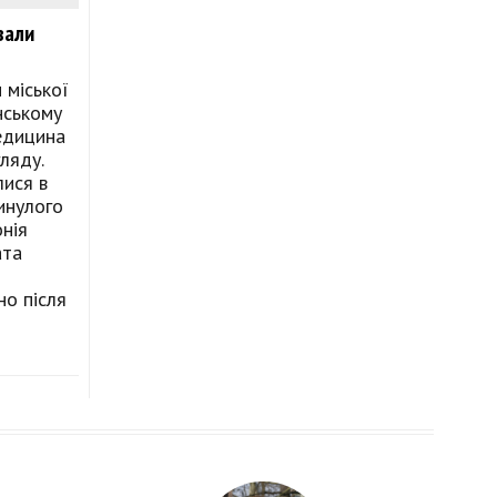
вали
 міської
нському
медицина
ляду.
лися в
минулого
нія
ата
но після