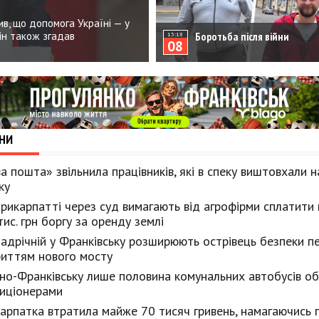
в, що допомога Україні — у
він також згадав
Боротьба після війни
13:18
08
НИ
а пошта» звільнила працівників, які в спеку виштовхали 
ку
рикарпатті через суд вимагають від агрофірми сплатити
тис. грн боргу за оренду землі
адрічній у Франківську розширюють острівець безпеки п
риттям нового мосту
ано-Франківську лише половина комунальних автобусів о
иціонерами
арпатка втратила майже 70 тисяч гривень, намагаючись