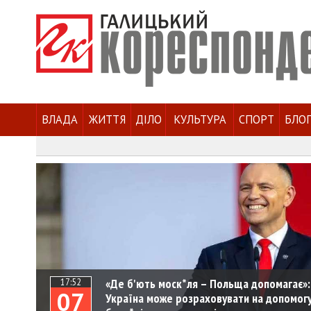
ВЛАДА
ЖИТТЯ
ДІЛО
КУЛЬТУРА
СПОРТ
БЛО
«Де б'ють моск*ля – Польща допомагає»:
17:52
07
Україна може розраховувати на допомогу