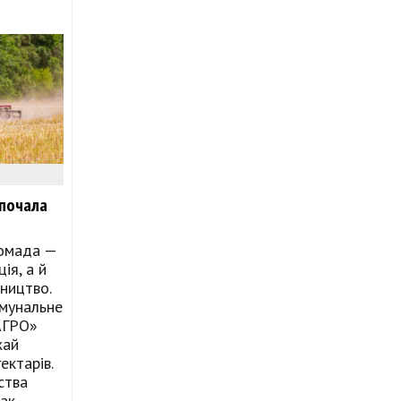
 почала
ромада —
ія, а й
ництво.
мунальне
АГРО»
жай
ектарів.
ства
пак