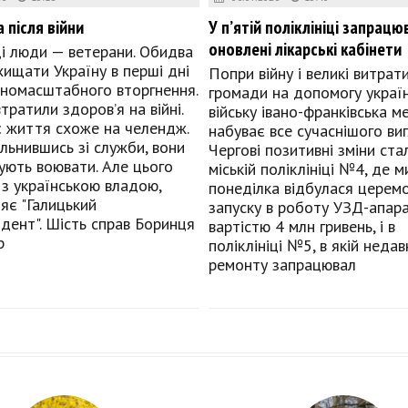
 після війни
У п’ятій поліклініці запрацю
оновлені лікарські кабінети
і люди — ветерани. Обидва
хищати Україну в перші дні
Попри війну і великі витрати
вномасштабного вторгнення.
громади на допомогу украї
тратили здоров’я на війні.
війську івано-франківська 
є життя схоже на челендж.
набуває все сучаснішого виг
ільнившись зі служби, вони
Чергові позитивні зміни ста
ють воювати. Але цього
міській поліклініці №4, де 
 з українською владою,
понеділка відбулася церемо
яє "Галицький
запуску в роботу УЗД-апар
дент". Шість справ Боринця
вартістю 4 млн гривень, і в
р
поліклініці №5, в якій недав
ремонту запрацювал