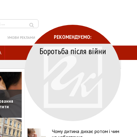
РЕКОМЕНДУЄМО:
УМОВИ РЕКЛАМИ
Боротьба після війни
A
ховання
стити
Чому дитина дихає ротом і чим