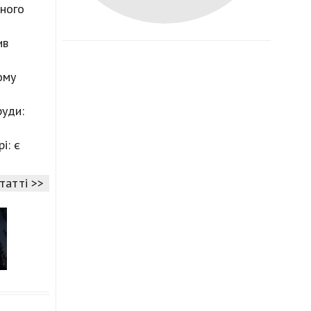
чного
ив
ому
руди:
і: є
статті >>