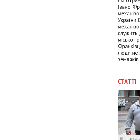
які отри
Івано-Фр
механізо
України В
механізо
служить 
міської 
Франківц
люди не 
земляків 
СТАТТІ
08.07.20