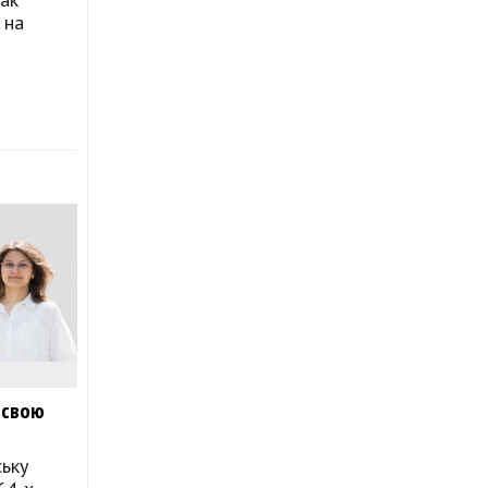
 на
в свою
ську