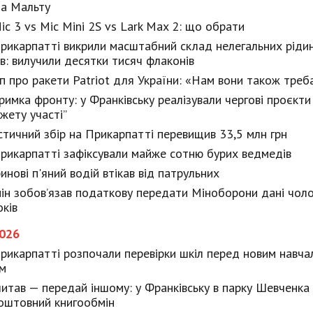
на Мальту
Mic 3 vs Mic Mini 2S vs Lark Max 2: що обрати
рикарпатті викрили масштабний склад нелегальних ріди
ів: вилучили десятки тисяч флаконів
п про ракети Patriot для України: «Нам вони також треб
римка фронту: у Франківську реалізували чергові проєкти
жету участі”
стичний збір на Прикарпатті перевищив 33,5 млн грн
рикарпатті зафіксували майже сотню бурих ведмедів
ринові п'яний водій втікав від патрульних
ін зобовʼязав податкову передати Міноборони дані чолов
оків
2026
рикарпатті розпочали перевірки шкіл перед новим навча
м
итав — передай іншому: у Франківську в парку Шевченка
оштовний книгообмін