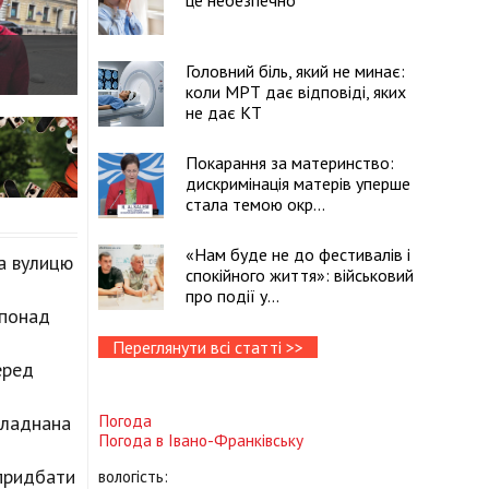
це небезпечно
Головний біль, який не минає:
коли МРТ дає відповіді, яких
не дає КТ
Покарання за материнство:
дискримінація матерів уперше
стала темою окр...
«Нам буде не до фестивалів і
на вулицю
спокійного життя»: військовий
про події у...
 понад
Переглянути всі статті >>
еред
Погода
бладнана
Погода в
Івано-Франківську
 придбати
вологість: