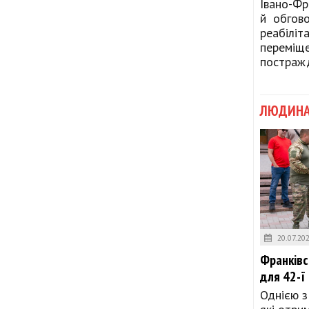
Івано-Фр
й обгово
реабіліта
переміщен
постраж
ЛЮДИН
20.07.20
Франківс
для 42-ї
Однією з