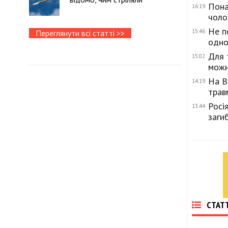
Пона
16:19
чоло
Не п
15:46
Переглянути всі статті >>
одно
Для 
15:02
можн
На В
14:19
трав
Росі
13:44
заги
СТАТТ