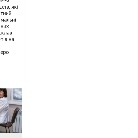
64-х
еїв, які
етний
имальні
шних
склав
тів на
теро