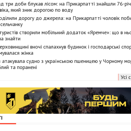
д три доби блукав лісом: на Прикарпатті знайшли 76-рі
віка, який зник дорогою по воду
оділили дорогу до джерела: на Прикарпатті чоловік поб
сельчанку
туристів створили мобільний додаток «Яремче»: що в нь
а знайти
ерховинщині вночі спалахнув будинок і господарські спо
мувалася жінка
я атакувала судно з українською пшеницею у Чорному мор
блий та поранені
Усі 
І