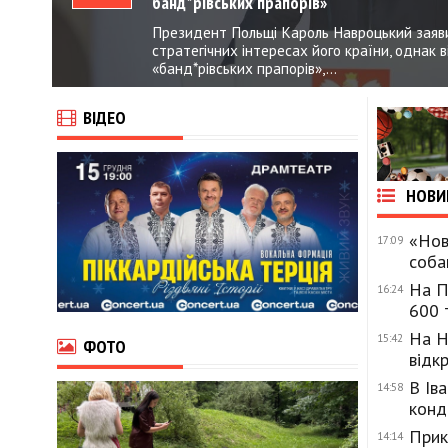
банд*рівських прапорів»
Президент Польщі Кароль Навроцький заяви
стратегічних інтересах його країни, однак 
«банд*рівських прапорів»,...
ВІДЕО
НОВИ
«Нов
17:09
соба
На П
16:24
600 
На Н
15:42
ФОТО
відк
В Ів
14:58
конд
Прик
14:14