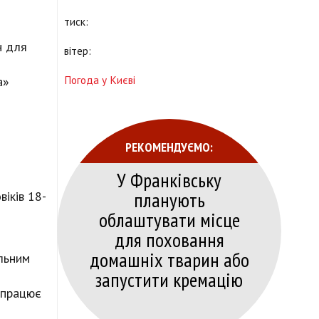
тиск:
н для
вітер:
Погода у Києві
а»
РЕКОМЕНДУЄМО:
У Франківську
планують
іків 18-
облаштувати місце
для поховання
домашніх тварин або
льним
запустити кремацію
 працює