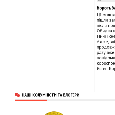
Боротьба
Ці молод
пішли за
після по
Обидва в
Нині їхн
Адже, зв
продовжу
разу вже
повідомл
кореспон
Євген Бо
НАШІ КОЛУМНІСТИ ТА БЛОГЕРИ