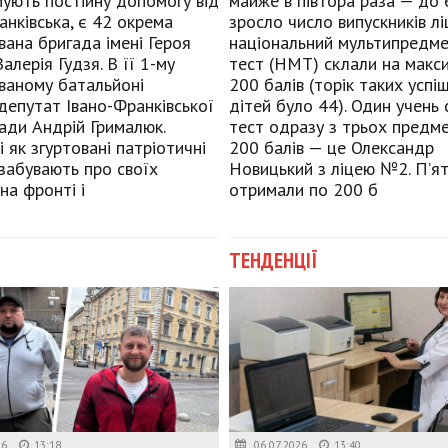
мують постійну допомогу від
майже в півтора раза — до 
анківська, є 42 окрема
зросло число випускників ліц
вана бригада імені Героя
національний мультипредм
алерія Гудзя. В її 1-му
тест (НМТ) склали на макс
ваному батальйоні
200 балів (торік таких успі
депутат Івано-Франківської
дітей було 44). Один учень 
ради Андрій Грималюк.
тест одразу з трьох предме
і як згуртовані патріотичні
200 балів — це Олександр
забувають про своїх
Новицький з ліцею №2. П’я
на фронті і
отримали по 200 б
ТЕНДЕНЦІЇ
26
13:18
06.07.2026
13:40