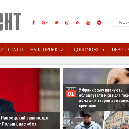
Пошук:
ГИ
СТАТТІ
НАШІ ПРОЄКТИ
ДОПОМОЖІТЬ
DEPO.U
У Франківську планують
12:22
01
облаштувати місце для по
домашніх тварин або запу
кремацію
 Навроцький заявив, що
 Польщі, але «без