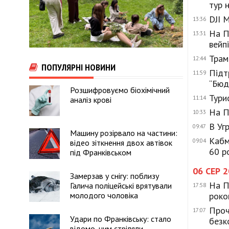
тур 
DJI 
13:36
На П
13:31
вейп
Трам
12:44
ПОПУЛЯРНІ НОВИНИ
Підт
11:59
“Бюд
Розшифровуємо біохімічний
Тури
11:14
аналіз крові
На П
10:33
В Уг
09:47
Машину розірвало на частини:
Кабм
09:04
відео зіткнення двох автівок
60 р
під Франківськом
06 СЕР 
Замерзав у снігу: поблизу
На П
Галича поліцейські врятували
17:58
молодого чоловіка
роко
Проч
17:07
Удари по Франківську: стало
безк
відомо, чим стріляли