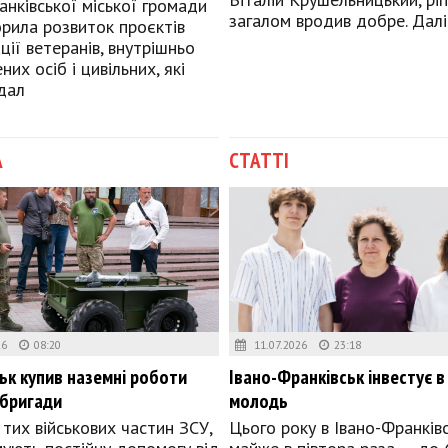
анківської міської громади
загалом вродив добре. Далі
рила розвиток проєктів
ції ветеранів, внутрішньо
их осіб і цивільних, які
дал
А
СТАТТІ
26
08:20
11.07.2026
23:18
ьк купив наземні роботи
Івано-Франківськ інвестує 
 бригади
молодь
 тих військових частин ЗСУ,
Цього року в Івано-Франків