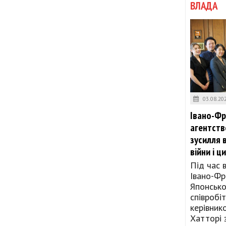
ВЛАДА
03.08.20
Івано-Фр
агентств
зусилля в
війни і ц
Під час 
Івано-Фр
Японсько
співробіт
керівник
Хатторі 