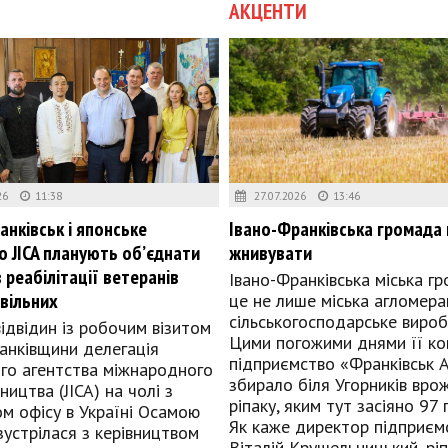
АКЦЕНТИ
26
11:38
27.07.2026
13:46
анківськ і японське
Івано-Франківська громада
о JICA планують об’єднати
жнивувати
 реабілітації ветеранів
Івано-Франківська міська г
ивільних
це не лише міська агломерац
сільськогосподарське вироб
відвідин із робочим візитом
Цими погожими днями її ко
анківщини делегація
підприємство «Франківськ 
го агентства міжнародного
збирало біля Угорників вро
ництва (JICA) на чолі з
ріпаку, яким тут засіяно 97 г
ом офісу в Україні Осамою
Як каже директор підприєм
зустрілася з керівництвом
Віталій Крушельницький, рі