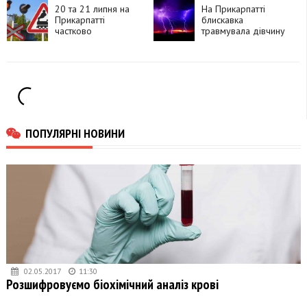
операції
20 та 21 липня на
намагався видати
На Прикарпатті
Прикарпатті
вбивство за
блискавка
частково
самогубство
травмувала дівчину
перекриють рух
через чотири
залізничні переїзди
ПОПУЛЯРНІ НОВИНИ
02.05.2017
11:30
Розшифровуємо біохімічний аналіз крові