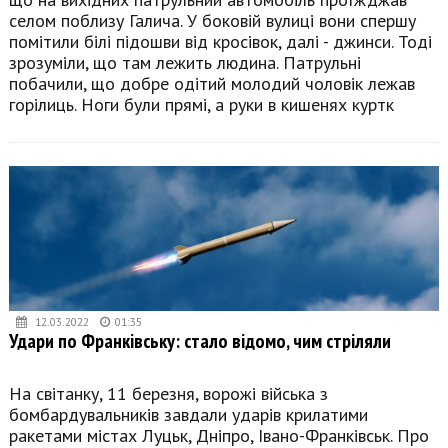
селом поблизу Галича. У боковій вулиці вони спершу
помітили білі підошви від кросівок, далі - джинси. Тоді
зрозуміли, що там лежить людина. Патрульні
побачили, що добре одітий молодий чоловік лежав
горілиць. Ноги були прямі, а руки в кишенях куртк
12.03.2022
01:35
Удари по Франківську: стало відомо, чим стріляли
На світанку, 11 березня, ворожі війська з
бомбардувальників завдали ударів крилатими
ракетами містах Луцьк, Дніпро, Івано-Франківськ. Про