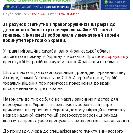
Опубліковано:
23-05-2024
Автор:
Ткач Дмитро
За рахунок стягнутих з правопорушників штрафів до
державного бюджету спрямували майже 53 тисячі
гривень, а іноземців зобов’язали у визначений термін
покинути територію України.
У травні міграційна служба Івано-Франківської області
зобов’язала покинути Україну 7 іноземців. Про це
інформують
у
пресслужбі Міграційної служби Івано-Франківської області.
Щодо 7 іноземців-правопорушників (громадян Туркменистану,
Алжиру, Польщі, Узбекистану, США, Азербайджану, Сербії)
ухвалили рішення про примусове повернення до країн
походження чи в треті країни.
Натомість до тих осіб, які не мають законних підстав для
перебування в Україні і не виконують зобов’язання про
примусове повернення з України додому, міграційна служба у
межах наданої компетенції застосовує жорсткіші заходи
впливу за процедурою примусового видворення з нашої країни.
До прикладу, учора до спеціалізованого пункту тимчасового