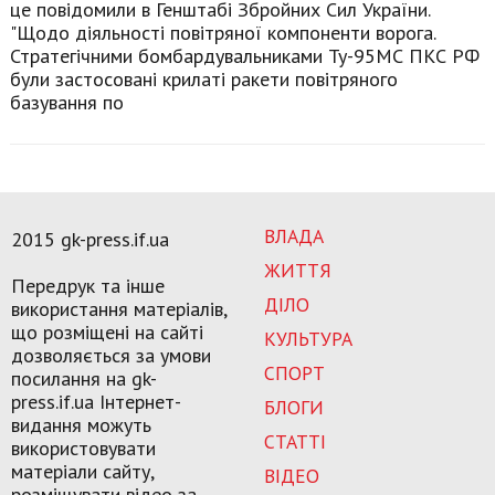
це повідомили в Генштабі Збройних Сил України.
"Щодо діяльності повітряної компоненти ворога.
Стратегічними бомбардувальниками Ту-95МС ПКС РФ
були застосовані крилаті ракети повітряного
базування по
ВЛАДА
2015 gk-press.if.ua
ЖИТТЯ
Передрук та інше
ДІЛО
використання матеріалів,
що розміщені на сайті
КУЛЬТУРА
дозволяється за умови
СПОРТ
посилання на gk-
press.if.ua Інтернет-
БЛОГИ
видання можуть
СТАТТІ
використовувати
матеріали сайту,
ВІДЕО
розміщувати відео за