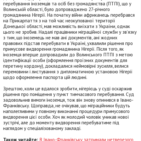
перебування іноземців та осіб без громадянства (ПТПІ), що у
Волинській області, було допроваджено 27-річного
громадянина Нігерії. На початку війни африканець перебрався
на Прикарпаття з на той час неокупованої території
Донецької області, мав можливість виїхати з України, однак
цього не зробив. Надалі працівники міграційної служби у зв’язку
з тим, що іноземець не мав ані документів, ані жодних
правових підстав перебувати в Україні, ухвалили рішення про
примусове видворення громадянина Нігерії. Після того, як
іноземця вперше допровадили до Волинського ПТПІ з метою
ідентифікації особи (оформлення проїзних документів для
перетину кордону), докладалися неймовірні зусилля, велися
перемовини і листування з дипломатичною установою Нігерії
щодо оформлення паспорта цій людині.
Зрештою, коли це вдалося зробити, нігерієць у суді оскаржив
рішення про поміщення у пункт тимчасового перебування. Суд
задовольнив вимоги іноземця, тож він знову опинився в Івано-
Франківську. Щоправда, не очікував, що міграційники будуть
наполегливими у повному виконанні процедури примусового
видворення цієї особи. Хоч як молодий чоловік уникав нової
зустрічі, але до моменту видворення перебуватиме під
наглядом у спеціалізованому закладі.
Також читайте:
В Івано-Франківську затримали нетверезого