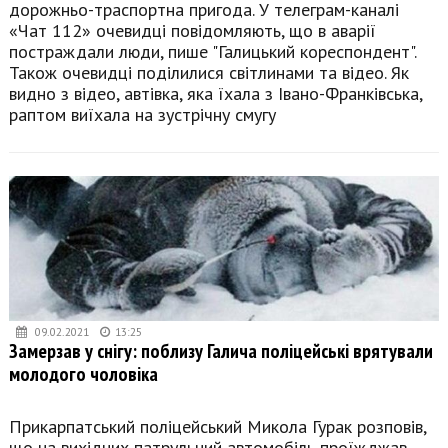
дорожньо-траспортна пригода. У телеграм-каналі
«Чат 112» очевидці повідомляють, що в аварії
постраждали люди, пише "Галицький кореспондент".
Також очевидці поділилися світлинами та відео. Як
видно з відео, автівка, яка їхала з Івано-Франківська,
раптом виїхала на зустрічну смугу
09.02.2021
13:25
Замерзав у снігу: поблизу Галича поліцейські врятували
молодого чоловіка
Прикарпатський поліцейський Микола Гурак розповів,
що на вихідних патрульний автомобіль проїжджав