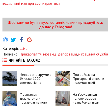
водія, який мав при собі наркотики
Щоб завжди бути в курсі останніх новин -
приєднуйтесь
до нас у Telegram
!
Категорії:
Діло
Помічено:
Прикарпаття
,
іноземці
,
депортація
,
міграційна служба
ЧИТАЙТЕ ТАКОЖ:
Негода знеструмила
Поліцейські на
близько 1200
Прикарпатті викрили
споживачів на
іноземця, який
Прикарпатті
замовляв
психотропи через
Франківські
Telegram і збував їх
На Верховинщині
травматологи
покупцям
чоловік зарізав
поставили на ноги
незнайомця після
90-річну пацієнтку
суперечки про
після складної
політику та