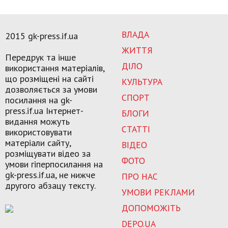
ВЛАДА
2015 gk-press.if.ua
ЖИТТЯ
Передрук та інше
ДІЛО
використання матеріалів,
що розміщені на сайті
КУЛЬТУРА
дозволяється за умови
СПОРТ
посилання на gk-
press.if.ua Інтернет-
БЛОГИ
видання можуть
СТАТТІ
використовувати
матеріали сайту,
ВІДЕО
розміщувати відео за
ФОТО
умови гіперпосилання на
gk-press.if.ua, не нижче
ПРО НАС
другого абзацу тексту.
УМОВИ РЕКЛАМИ
ДОПОМОЖІТЬ
DEPO.UA