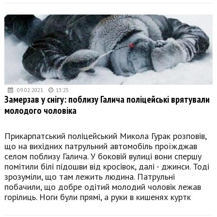
09.02.2021
13:25
Замерзав у снігу: поблизу Галича поліцейські врятували
молодого чоловіка
Прикарпатський поліцейський Микола Гурак розповів,
що на вихідних патрульний автомобіль проїжджав
селом поблизу Галича. У боковій вулиці вони спершу
помітили білі підошви від кросівок, далі - джинси. Тоді
зрозуміли, що там лежить людина. Патрульні
побачили, що добре одітий молодий чоловік лежав
горілиць. Ноги були прямі, а руки в кишенях куртк