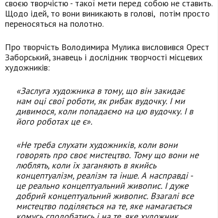
своєю творчістю - такої мети перед собою не ставить.
Щодо ідей, то вони виникають в голові, потім просто
переносяться на полотно.
Про творчість Володимира Мулика висловився Орест
Заборський, знавець і дослідник творчості місцевих
художників:
«Заслуга художника в тому, що він закидає
нам оці свої роботи, як рибак вудочку. І ми
дивимося, коли попадаємо на цю вудочку. І в
його роботах це є».
«Не треба слухати художників, коли вони
говорять про своє мистецтво. Тому що вони не
люблять, коли їх заганяють в якийсь
концептуалізм, реалізм та інше. А насправді -
це реально концептуальний живопис. І дуже
добрий концептуальний живопис. Взагалі все
мистецтво поділяється на те, яке намагається
комусь сподобатись і на те, яке художник