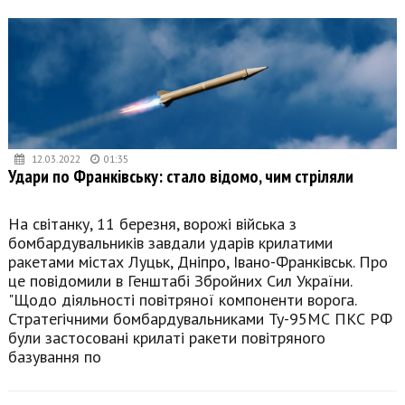
12.03.2022
01:35
Удари по Франківську: стало відомо, чим стріляли
На світанку, 11 березня, ворожі війська з
бомбардувальників завдали ударів крилатими
ракетами містах Луцьк, Дніпро, Івано-Франківськ. Про
це повідомили в Генштабі Збройних Сил України.
"Щодо діяльності повітряної компоненти ворога.
Стратегічними бомбардувальниками Ту-95МС ПКС РФ
були застосовані крилаті ракети повітряного
базування по