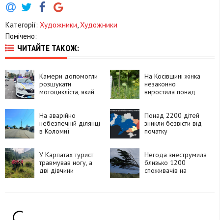
Категорії:
Художники
,
Художники
Помічено:
ЧИТАЙТЕ ТАКОЖ:
Камери допомогли
На Косівщині жінка
розшукати
незаконно
мотоцикліста, який
виростила понад
утік після ДТП у
270 рослин
Франківську
снотворного маку
На аварійно
Понад 2200 дітей
небезпечній ділянці
зникли безвісти від
в Коломиї
початку
встановлять камеру
повномасштабного
швидкості
вторгнення
У Карпатах турист
Негода знеструмила
травмував ногу, а
близько 1200
дві дівчини
споживачів на
заблукали під час
Прикарпатті
спуску