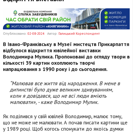
Опубліковано:
02-08-2024
Автор:
Галицький Кореспондент
В Івано-Франківську в Музеї мистецтв Прикарпаття
відбулося відкриття ювілейної виставки
Володимира Мулика. Пропоновані до огляду твори в
кількості 39 картин охоплюють творчі
напрацювання з 1990 року і до сьогодення.
“Малював все життя від народження. В мене в
дитинстві було дуже великим здивуванням,
коли я довідався, що не всі люди вміють
малювати», - каже Володимир Мулик.
Як поділився у свій ювілей Володимир, малює тому,
що не може не малювати. А почав писати картини ще
у 1989 році. Щоб когось спонукати до якоїсь думки