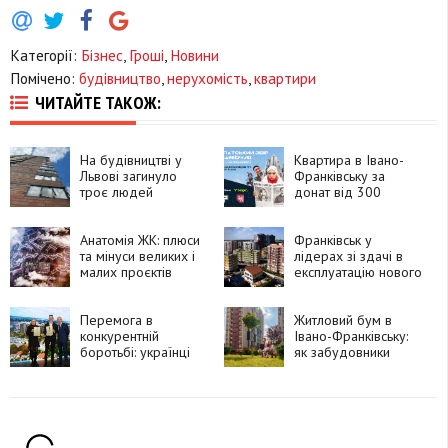
Категорії:
Бізнес
,
Гроші
,
Новини
Помічено:
будівництво
,
нерухомість
,
квартири
ЧИТАЙТЕ ТАКОЖ:
На будівництві у
Квартира в Івано-
Львові загинуло
Франківську за
троє людей
донат від 300
гривень: стартував
“Карпатський збір”
Анатомія ЖК: плюси
на 15 мільйонів для
Франківськ у
та мінуси великих і
ЗСУ
лідерах зі здачі в
малих проєктів
експлуатацію нового
житла
Перемога в
Житловий бум в
конкурентній
Івано-Франківську:
боротьбі: українці
як забудовники
везуть нагороди
адаптуються до
додому
запитів покупців