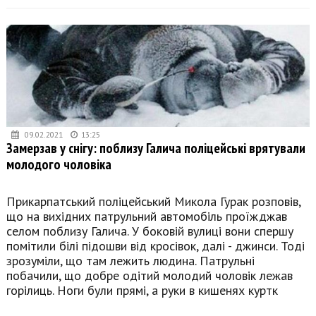
09.02.2021
13:25
Замерзав у снігу: поблизу Галича поліцейські врятували
молодого чоловіка
Прикарпатський поліцейський Микола Гурак розповів,
що на вихідних патрульний автомобіль проїжджав
селом поблизу Галича. У боковій вулиці вони спершу
помітили білі підошви від кросівок, далі - джинси. Тоді
зрозуміли, що там лежить людина. Патрульні
побачили, що добре одітий молодий чоловік лежав
горілиць. Ноги були прямі, а руки в кишенях куртк