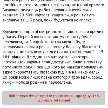
постійним потоком коштів, які вкладає в нові проекти.
Зазвичай покупець робить перший внесок, який
складає 20-30% вартості квартири, а решту суми
виплачує за 1-3 роки, поки будується комплекс.
Купуючи квадратні метри, можна також взяти кредит
у банку. Перший внесок в такому випадку буде
невеликим, та й вартість житла можна буде
виплачувати кілька років, проте у банків у більшості
випадків досить великі відсотки на такі операції – 15-
18% річних. Ще один варіант купівлі квартири –
іпотека. Цей варіант став доступним лише з початку
поточного року. Поки що його не назвеш популярним,
адже скористатись іпотекою під 7% на максимальні
20 років може лише певна категорія громадян, серед
яких – молоді родини й переселенці.
Щоб завжди бути в курсі останніх новин -
приєднуйтесь
до нас у Telegram
!