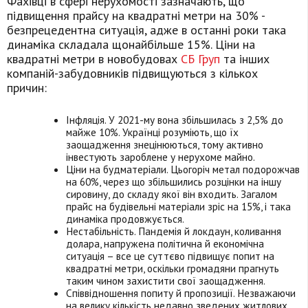
Фахівці в сфері нерухомості зазначають, що
підвищення прайсу на квадратні метри на 30% -
безпрецедентна ситуація, адже в останні роки така
динаміка складала щонайбільше 15%. Ціни на
квадратні метри в новобудовах
СБ Груп
та інших
компаній-забудовників підвищуються з кількох
причин:
Інфляція. У 2021-му вона збільшилась з 2,5% до
майже 10%. Українці розуміють, що їх
заощадження знецінюються, тому активно
інвестують зароблене у нерухоме майно.
Ціни на будматеріали. Цьогоріч метал подорожчав
на 60%, через що збільшились розцінки на іншу
сировину, до складу якої він входить. Загалом
прайс на будівельні матеріали зріс на 15%, і така
динаміка продовжується.
Нестабільність. Пандемія й локдаун, коливання
долара, напружена політична й економічна
ситуація – все це суттєво підвищує попит на
квадратні метри, оскільки громадяни прагнуть
таким чином захистити свої заощадження.
Співвідношення попиту й пропозиції. Незважаючи
на велику кількість недавно зведених житлових