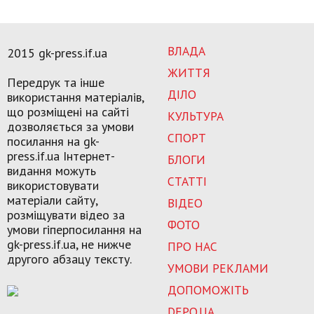
ВЛАДА
2015 gk-press.if.ua
ЖИТТЯ
Передрук та інше
ДІЛО
використання матеріалів,
що розміщені на сайті
КУЛЬТУРА
дозволяється за умови
СПОРТ
посилання на gk-
press.if.ua Інтернет-
БЛОГИ
видання можуть
СТАТТІ
використовувати
матеріали сайту,
ВІДЕО
розміщувати відео за
ФОТО
умови гіперпосилання на
gk-press.if.ua, не нижче
ПРО НАС
другого абзацу тексту.
УМОВИ РЕКЛАМИ
ДОПОМОЖІТЬ
DEPO.UA