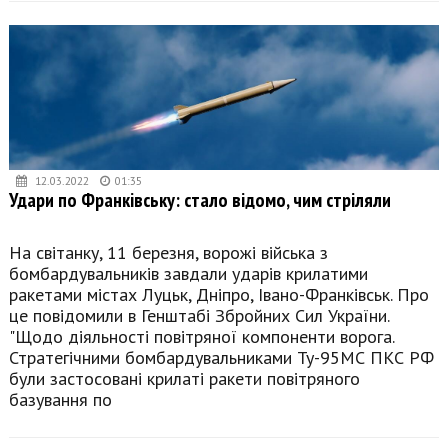
12.03.2022
01:35
Удари по Франківську: стало відомо, чим стріляли
На світанку, 11 березня, ворожі війська з
бомбардувальників завдали ударів крилатими
ракетами містах Луцьк, Дніпро, Івано-Франківськ. Про
це повідомили в Генштабі Збройних Сил України.
"Щодо діяльності повітряної компоненти ворога.
Стратегічними бомбардувальниками Ту-95МС ПКС РФ
були застосовані крилаті ракети повітряного
базування по