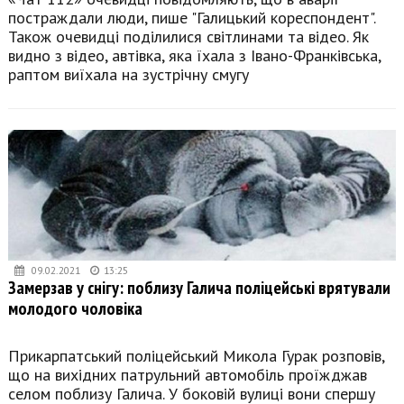
постраждали люди, пише "Галицький кореспондент".
Також очевидці поділилися світлинами та відео. Як
видно з відео, автівка, яка їхала з Івано-Франківська,
раптом виїхала на зустрічну смугу
09.02.2021
13:25
Замерзав у снігу: поблизу Галича поліцейські врятували
молодого чоловіка
Прикарпатський поліцейський Микола Гурак розповів,
що на вихідних патрульний автомобіль проїжджав
селом поблизу Галича. У боковій вулиці вони спершу