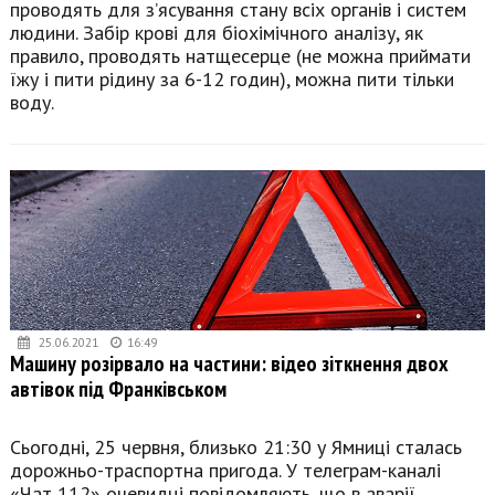
проводять для з’ясування стану всіх органів і систем
людини. Забір крові для біохімічного аналізу, як
правило, проводять натщесерце (не можна приймати
їжу і пити рідину за 6-12 годин), можна пити тільки
воду.
25.06.2021
16:49
Машину розірвало на частини: відео зіткнення двох
автівок під Франківськом
Сьогодні, 25 червня, близько 21:30 у Ямниці сталась
дорожньо-траспортна пригода. У телеграм-каналі
«Чат 112» очевидці повідомляють, що в аварії