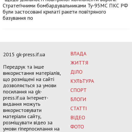
Стратегічними бомбардувальниками Ту-95МС ПКС РФ
були застосовані крилаті ракети повітряного
базування по
ВЛАДА
2015 gk-press.if.ua
ЖИТТЯ
Передрук та інше
ДІЛО
використання матеріалів,
що розміщені на сайті
КУЛЬТУРА
дозволяється за умови
СПОРТ
посилання на gk-
press.if.ua Інтернет-
БЛОГИ
видання можуть
СТАТТІ
використовувати
матеріали сайту,
ВІДЕО
розміщувати відео за
ФОТО
умови гіперпосилання на