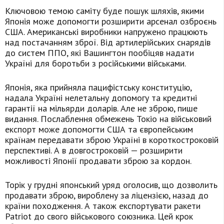
Ключовою темою саміту буде пошук шляхів, якими
Японія може допомогти розширити арсенал озброєнь
США. Американські виробники напружено працюють
над постачанням зброї. Від артилерійських снарядів
до систем ППО, які Вашингтон пообіцяв надати
Україні для боротьби з російськими військами.
Японія, яка прийняла пацифістську конституцію,
надала Україні нелетальну допомогу та кредитні
гарантії на мільярди доларів. Але не зброю, пише
видання. Послаблення обмежень Токіо на військовий
експорт може допомогти США та європейським
країнам передавати зброю Україні в короткостроковій
перспективі. А в довгостроковій — розширити
можливості Японії продавати зброю за кордон.
Торік у грудні японський уряд оголосив, що дозволить
продавати зброю, вироблену за ліцензією, назад до
країни походження. А також експортувати ракети
Patriot до свого військового союзника. Цей крок