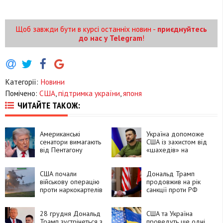
Щоб завжди бути в курсі останніх новин -
приєднуйтесь
до нас у Telegram
!
Категорії:
Новини
Помічено:
США
,
підтримка україни
,
японя
ЧИТАЙТЕ ТАКОЖ:
Американські
Україна допоможе
сенатори вимагають
США із захистом від
від Пентагону
«шахедів» на
розблокувати
Близькому Сході
допомогу Україні на
400 мільйонів
США почали
Дональд Трамп
доларів
військову операцію
продовжив на рік
проти наркокартелів
санкції проти РФ
в Еквадорі
28 грудня Дональд
США та Україна
Трамп зустрінеться з
проведуть ще одні