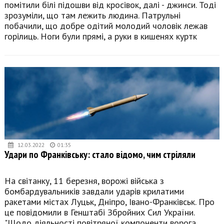
помітили білі підошви від кросівок, далі - джинси. Тоді
зрозуміли, що там лежить людина. Патрульні
побачили, що добре одітий молодий чоловік лежав
горілиць. Ноги були прямі, а руки в кишенях куртк
12.03.2022
01:35
Удари по Франківську: стало відомо, чим стріляли
На світанку, 11 березня, ворожі війська з
бомбардувальників завдали ударів крилатими
ракетами містах Луцьк, Дніпро, Івано-Франківськ. Про
це повідомили в Генштабі Збройних Сил України.
"Щодо діяльності повітряної компоненти ворога.