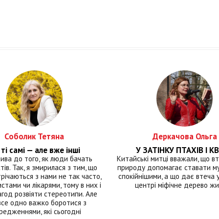
Соболик Тетяна
Деркачова Ольга
ті самі — але вже інші
У ЗАТІНКУ ПТАХІВ І КВ
лива до того, як люди бачать
Китайські митці вважали, що вт
тів. Так, я змирилася з тим, що
природу допомагає ставати м
річаються з нами не так часто,
спокійнішими, а що дає втеча у 
истами чи лікарями, тому в них і
центрі міфічне дерево ж
год розвіяти стереотипи. Але
все одно важко боротися з
редженнями, які сьогодні