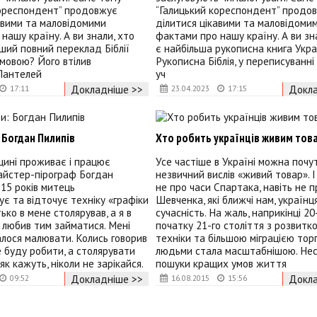
кореспондент” продовжує
“Галицький кореспондент” продо
авими та маловідомими
ділитися цікавими та маловідоми
нашу країну. А ви знали, хто
фактами про нашу країну. А ви зн
ший повний переклад Біблії
є найбільша рукописна книга Укр
мовою? Його втілив
Рукописна Біблія, у переписуванні 
Пантелей
уч
Докладніше >>
Докла
17:11
23.04.2023
17:15
 Богдан Пилипів
Хто робить українців живим тов
щині проживає і працює
Усе частіше в Україні можна поч
айстер-пірограф Богдан
незвичний вислів «живий товар». 
 15 років митець
не про часи Спартака, навіть не п
є та відточує техніку «графіки
Шевченка, які ближчі нам, українц
ько в мене столярував, а я в
сучасність. На жаль, наприкінці 20
 любив тим займатися. Мені
початку 21-го століття з розвитко
лося малювати. Колись говорив
техніки та більшою міграцією торг
е буду робити, а столярувати
людьми стала масштабнішою. Нес
 як кажуть, ніколи не зарікайся.
пошуки кращих умов життя
Докладніше >>
Докла
09:52
16.08.2015
15:56