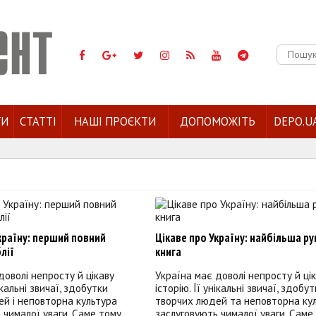
Пошук:
ГИ
СТАТТІ
НАШІ ПРОЄКТИ
ДОПОМОЖІТЬ
DEPO.U
країну: перший повний
Цікаве про Україну: найбільша р
лії
книга
доволі непросту й цікаву
Україна має доволі непросту й ці
нікальні звичаї, здобутки
історію. Її унікальні звичаї, здобу
й і неповторна культура
творчих людей та неповторна ку
 чималої уваги. Саме тому
заслуговують чималої уваги. Саме