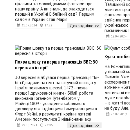
цікавими та маловідомими фактами про
“Галицький 
нашу країну. А ви знали, де знаходиться
ділитися цік
перший в Україні Біблійний сад? Першим
фактами про 
садом в Україні став Марія
здійснив пер
українською 
Докладніше >>
31.07.2024
17:22
письменник 
19.04.2024
Культ особи:
Поява шовку та перша трансляція BBC: 30
На Рожнятів
вересня в історії
унікальний м
Пилипів. Уже
30 вересня відбулася перша трансляція "Бі-
експерименту
бі-сі", видали патент на штучний шовк, а у
вогнем». «Бат
Ізраїлі появилися шекелі. 1472 - поява
дитинстві не
першої друкованої книги - Біблії, робота
дуже подоба
виконана Іоганном Гутенбергом у
– в житті вс
Майнці.1809 - укладення кабального
не буду. Але,
договору між індіанцями і американцями в
Форт Уейні, в результаті корінні жителі
26.02.2019
Америки поступилися 3 мільйонами акр
Докладніше >>
29.09.2021
23:06