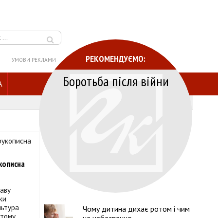
РЕКОМЕНДУЄМО:
УМОВИ РЕКЛАМИ
Боротьба після війни
A
укописна
каву
тки
льтура
Чому дитина дихає ротом і чим
 тому