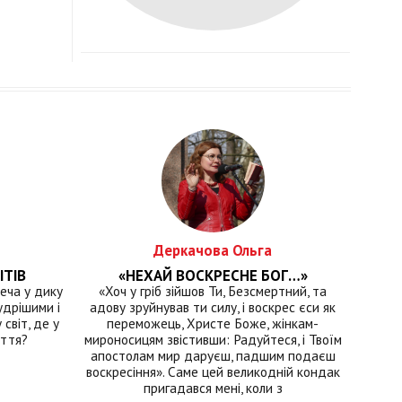
Деркачова Ольга
ІТІВ
«НЕХАЙ ВОСКРЕСНЕ БОГ…»
еча у дику
«Хоч у гріб зійшов Ти, Безсмертний, та
удрішими і
адову зруйнував ти силу, і воскрес єси як
світ, де у
переможець, Христе Боже, жінкам-
иття?
мироносицям звістивши: Радуйтеся, і Твоїм
апостолам мир даруєш, падшим подаєш
воскресіння». Саме цей великодній кондак
пригадався мені, коли з