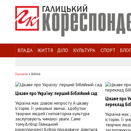
ВЛАДА
ЖИТТЯ
ДІЛО
КУЛЬТУРА
СПОРТ
БЛО
Головна
»
Біблія
Цікаве про Україну: перший Біблійний сад
Цікаве про У
Україна має доволі непросту й цікаву
переклад Біб
історію. Її унікальні звичаї, здобутки
творчих людей і неповторна культура
Україна має 
заслуговують чималої уваги. Саме
історію. Її у
тому&nbsp;Галицький
творчих люде
кореспондент&nbsp;продовжує ділитися
заслуговують