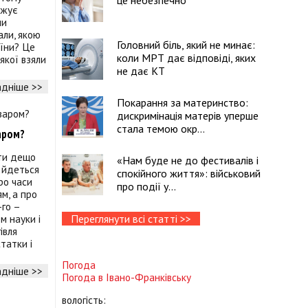
це небезпечно
вжує
ми
али, якою
Головний біль, який не минає:
аїни? Це
коли МРТ дає відповіді, яких
якої взяли
не дає КТ
дніше >>
Покарання за материнство:
дискримінація матерів уперше
стала темою окр...
аром?
ути дещо
«Нам буде не до фестивалів і
І йдеться
спокійного життя»: військовий
ро часи
про події у...
ям, а про
-го –
Переглянути всі статті >>
м науки і
івля
татки і
Погода
дніше >>
Погода в
Івано-Франківську
вологість: