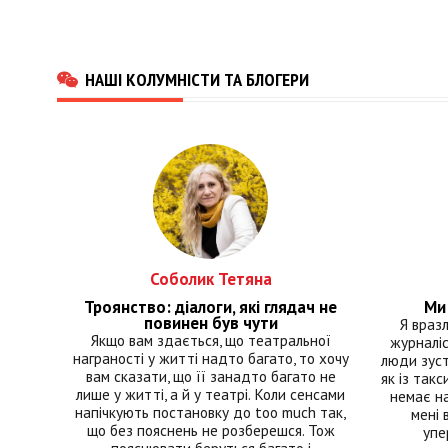
НАШІ КОЛУМНІСТИ ТА БЛОГЕРИ
Соболик Тетяна
Троянство: діалоги, які глядач не
Ми 
повинен був чути
Я враз
Якщо вам здається, що театральної
журналіс
награності у житті надто багато, то хочу
люди зуст
вам сказати, що її занадто багато не
як із такс
лише у житті, а й у театрі. Коли сенсами
немає на
напічкують постановку до too much так,
мені 
що без пояснень не розберешся. Тож
упе
пояснювати беруться багато і