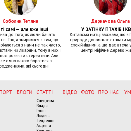
Соболик Тетяна
Деркачова Ольга
ті самі — але вже інші
У ЗАТІНКУ ПТАХІВ І КВ
лива до того, як люди бачать
Китайські митці вважали, що вт
тів. Так, я змирилася з тим, що
природу допомагає ставати м
річаються з нами не так часто,
спокійнішими, а що дає втеча у 
истами чи лікарями, тому в них і
центрі міфічне дерево ж
год розвіяти стереотипи. Але
все одно важко боротися з
редженнями, які сьогодні
ПОРТ
БЛОГИ
СТАТТІ
ВІДЕО
ФОТО
ПРО НАС
УМ
Спецтема
Влада
Гроші
Людина
Тенденції
Акценти
Культура