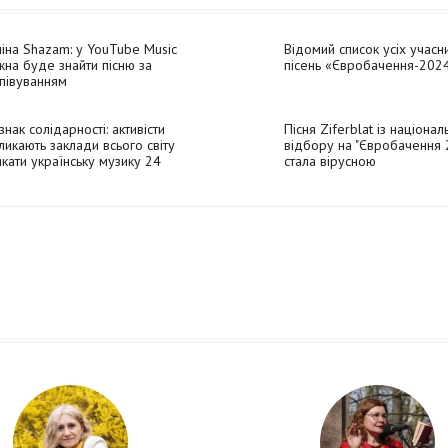
іна Shazam: у YouTube Music
Відомий список усіх учасни
на буде знайти пісню за
пісень «Євробачення-202
півуванням
знак солідарності: активісти
Пісня Ziferblat із націонал
ликають заклади всього світу
відбору на "Євробачення 
кати українську музику 24
стала вірусною
того