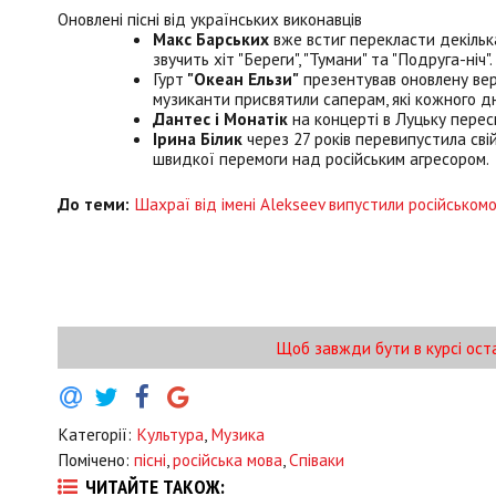
Оновлені пісні від українських виконавців
Макс Барських
вже встиг перекласти декільк
звучить хіт "Береги", "Тумани" та "Подруга-ніч".
Гурт
"Океан Ельзи"
презентував оновлену вер
музиканти присвятили саперам, які кожного д
Дантес і Монатік
на концерті в Луцьку пересп
Ірина Білик
через 27 років перевипустила свій
швидкої перемоги над російським агресором.
До теми:
Шахраї від імені Alekseev випустили російськом
Щоб завжди бути в курсі ост
Категорії:
Культура
,
Музика
Помічено:
пісні
,
російська мова
,
Співаки
ЧИТАЙТЕ ТАКОЖ: