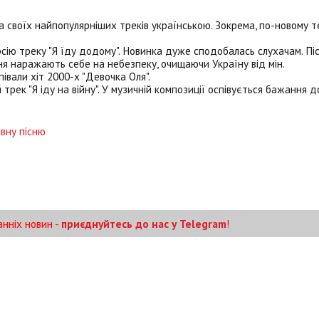
а своїх найпопулярніших треків українською. Зокрема, по-новому 
сію треку "Я їду додому". Новинка дуже сподобалась слухачам. Пі
ня наражають себе на небезпеку, очищаючи Україну від мін.
івали хіт 2000-х "Девочка Оля".
 трек "Я іду на війну". У музичній композиції оспівується бажання д
овну пісню
анніх новин -
приєднуйтесь до нас у Telegram
!