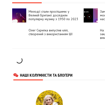
Мелодії стали простішими: у
Зам
Великій Британії дослідили
мож
популярну музику з 1950 по 2023
нас
рік
Олег Скрипка випустив кліп,
На 
створений з використанням ШІ
зак
вми
лю
НАШІ КОЛУМНІСТИ ТА БЛОГЕРИ