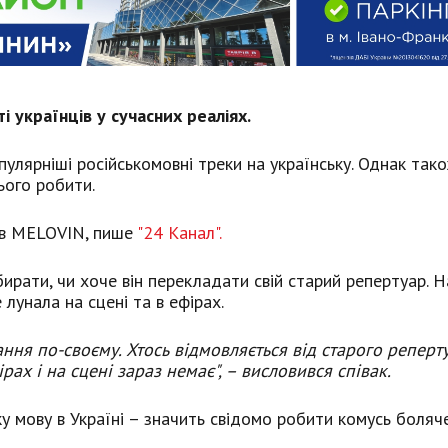
і українців у сучасних реаліях.
пулярніші російськомовні треки на українську. Однак тако
ього робити.
ив MELOVIN, пише
"24 Канал".
ирати, чи хоче він перекладати свій старий репертуар. 
лунала на сцені та в ефірах.
ння по-своєму. Хтось відмовляється від старого реперту
рах і на сцені зараз немає", – висловився співак.
у мову в Україні – значить свідомо робити комусь боляче