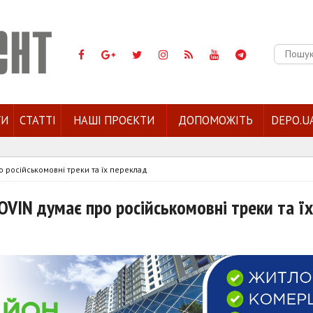
Пошук:
ГИ
СТАТТІ
НАШІ ПРОЄКТИ
ДОПОМОЖІТЬ
DEPO.U
 російськомовні треки та їх переклад
VIN думає про російськомовні треки та їх