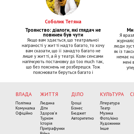
Соболик Тетяна
Троянство: діалоги, які глядач не
Ми 
повинен був чути
Я враз
Якщо вам здається, що театральної
журналіс
награності у житті надто багато, то хочу
люди зуст
вам сказати, що її занадто багато не
як із такс
лише у житті, а й у театрі. Коли сенсами
немає на
напічкують постановку до too much так,
мені 
що без пояснень не розберешся. Тож
упе
пояснювати беруться багато і
ВЛАДА
ЖИТТЯ
ДІЛО
КУЛЬТУРА
С
Політика
Людина
Гроші
Література
Комуналка
Діти
Бізнес
Театр
Офіційно
Здоров’я
Бюджет
Музика
Туризм
Авторитетно
Фото/кіно
Історія
Художники
Притрафунки
Інше
Війна