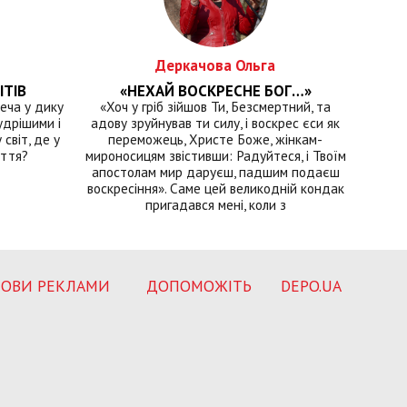
Деркачова Ольга
ІТІВ
«НЕХАЙ ВОСКРЕСНЕ БОГ…»
еча у дику
«Хоч у гріб зійшов Ти, Безсмертний, та
удрішими і
адову зруйнував ти силу, і воскрес єси як
світ, де у
переможець, Христе Боже, жінкам-
иття?
мироносицям звістивши: Радуйтеся, і Твоїм
апостолам мир даруєш, падшим подаєш
воскресіння». Саме цей великодній кондак
пригадався мені, коли з
ОВИ РЕКЛАМИ
ДОПОМОЖІТЬ
DEPO.UA