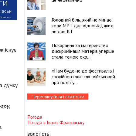
це небезпечно
Головний біль, який не минає:
коли МРТ дає відповіді, яких
не дає КТ
Покарання за материнство:
ж існує
дискримінація матерів уперше
стала темою окр...
«Нам буде не до фестивалів і
спокійного життя»: військовий
про події у...
На думку
Переглянути всі статті >>
ару,
Погода
Погода в
Івано-Франківську
.
вологість: