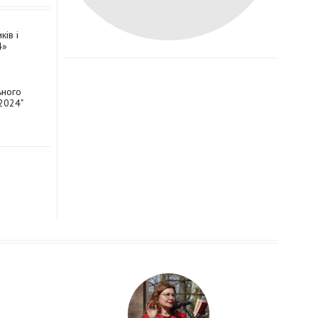
ків і
4»
ьного
2024"