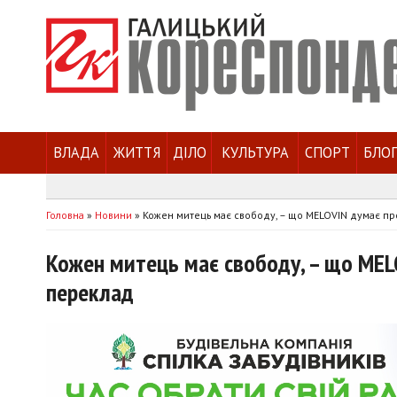
ВЛАДА
ЖИТТЯ
ДІЛО
КУЛЬТУРА
СПОРТ
БЛО
Головна
»
Новини
»
Кожен митець має свободу, – що MELOVIN думає про
Кожен митець має свободу, – що MELO
переклад