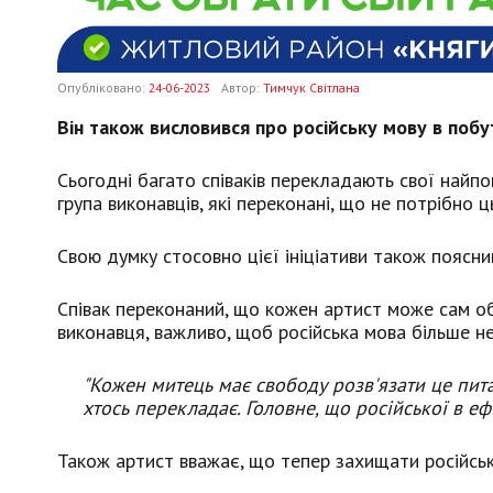
Опубліковано:
24-06-2023
Автор:
Тимчук Світлана
Він також висловився про російську мову в побут
Сьогодні багато співаків перекладають свої найпо
група виконавців, які переконані, що не потрібно ц
Свою думку стосовно цієї ініціативи також поясн
Співак переконаний, що кожен артист може сам об
виконавця, важливо, щоб російська мова більше не 
"Кожен митець має свободу розв'язати це пита
хтось перекладає. Головне, що російської в ефі
Також артист вважає, що тепер захищати російськ