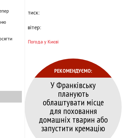
тепер
тиск:
сню
вітер:
осягти
Погода у Києві
РЕКОМЕНДУЄМО:
У Франківську
планують
облаштувати місце
для поховання
домашніх тварин або
запустити кремацію