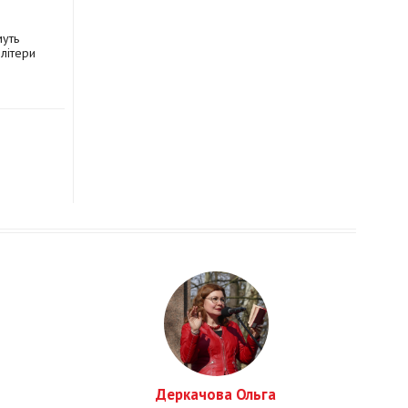
муть
 літери
Деркачова Ольга