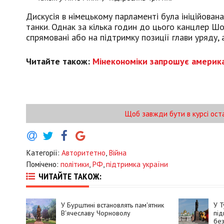
Дискусія в німецькому парламенті була ініційован
танки. Однак за кілька годин до цього канцлер Шо
спрямовані або на підтримку позиції глави уряду, 
Читайте також:
Мінекономіки запрошує америка
Щоб завжди бути в курсі ост
Категорії:
Авторитетно
,
Війна
Помічено:
політики
,
РФ
,
підтримка україни
ЧИТАЙТЕ ТАКОЖ:
У Бурштині встановлять пам'ятник
У Т
В'ячеславу Чорноволу
під
без