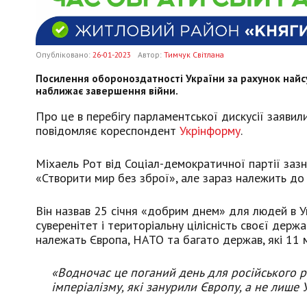
Опубліковано:
26-01-2023
Автор:
Тимчук Світлана
Посилення обороноздатності України за рахунок найс
наближає завершення війни.
Про це в перебігу парламентської дискусії заявил
повідомляє кореспондент
Укрінформу
.
Міхаель Рот від Соціал-демократичної партії зазн
«Створити мир без зброї», але зараз належить до
Він назвав 25 січня «добрим днем» для людей в Ук
суверенітет і територіальну цілісність своєї дер
належать Європа, НАТО та багато держав, які 11 мі
«Водночас це поганий день для російського р
імперіалізму, які занурили Європу, а не лише Ук