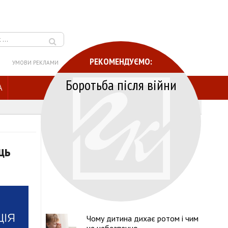
РЕКОМЕНДУЄМО:
УМОВИ РЕКЛАМИ
Боротьба після війни
A
ць
Чому дитина дихає ротом і чим