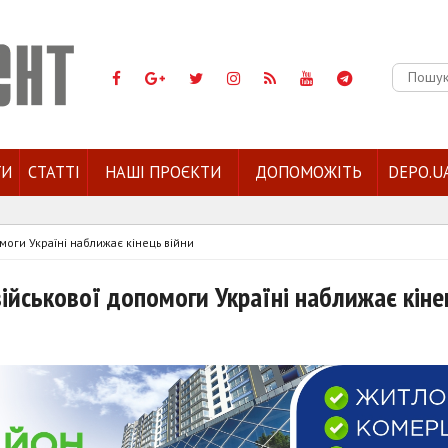
Пошук:
ГИ
СТАТТІ
НАШІ ПРОЄКТИ
ДОПОМОЖІТЬ
DEPO.U
моги Україні наближає кінець війни
військової допомоги Україні наближає кіне