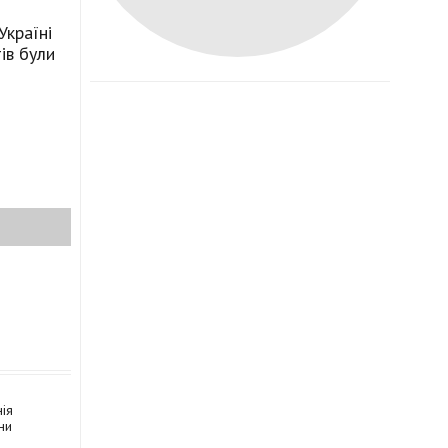
Україні
ів були
ія
ни