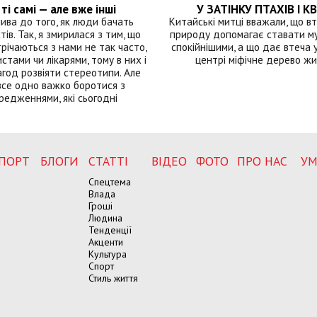
ті самі — але вже інші
У ЗАТІНКУ ПТАХІВ І КВ
лива до того, як люди бачать
Китайські митці вважали, що вт
тів. Так, я змирилася з тим, що
природу допомагає ставати м
річаються з нами не так часто,
спокійнішими, а що дає втеча у 
истами чи лікарями, тому в них і
центрі міфічне дерево ж
год розвіяти стереотипи. Але
все одно важко боротися з
редженнями, які сьогодні
ПОРТ
БЛОГИ
СТАТТІ
ВІДЕО
ФОТО
ПРО НАС
УМ
Спецтема
Влада
Гроші
Людина
Тенденції
Акценти
Культура
Спорт
Стиль життя