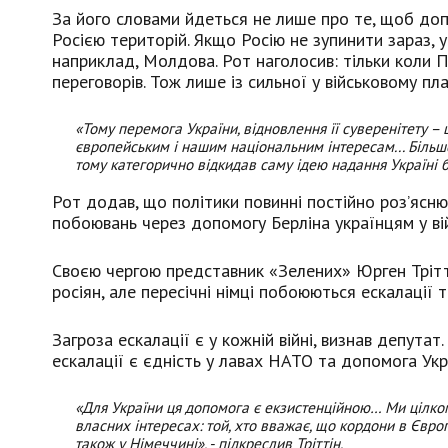
За його словами йдеться не лише про те, щоб доп
Росією територій. Якщо Росію не зупинити зараз, у
наприклад, Молдова. Рот наголосив: тільки коли П
переговорів. Тож лише із сильної у військовому пл
«Тому перемога України, відновлення її суверенітету – 
європейським і нашим національним інтересам... Більше
тому категорично відкидав саму ідею надання Україні 
Рот додав, що політики повинні постійно роз’ясн
побоювань через допомогу Берліна українцям у вій
Своєю чергою представник «Зелених» Юрген Трітті
росіян, але пересічні німці побоюються ескалації 
Загроза ескалації є у кожній війні, визнав депут
ескалації є єдність у лавах НАТО та допомога Укра
«Для України ця допомога є екзистенційною… Ми цілко
власних інтересах: той, хто вважає, що кордони в Євро
також у Німеччині», - підкреслив Тріттін.