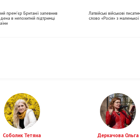
ий прем'єр Британії запевнив
Латвійські військові писати
дена в непохитній підтримці
слово «Росія» з маленької
аїни
Соболик Тетяна
Деркачова Ольга