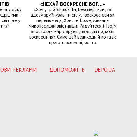
ІТІВ
«НЕХАЙ ВОСКРЕСНЕ БОГ…»
еча у дику
«Хоч у гріб зійшов Ти, Безсмертний, та
удрішими і
адову зруйнував ти силу, і воскрес єси як
світ, де у
переможець, Христе Боже, жінкам-
иття?
мироносицям звістивши: Радуйтеся, і Твоїм
апостолам мир даруєш, падшим подаєш
воскресіння». Саме цей великодній кондак
пригадався мені, коли з
ОВИ РЕКЛАМИ
ДОПОМОЖІТЬ
DEPO.UA