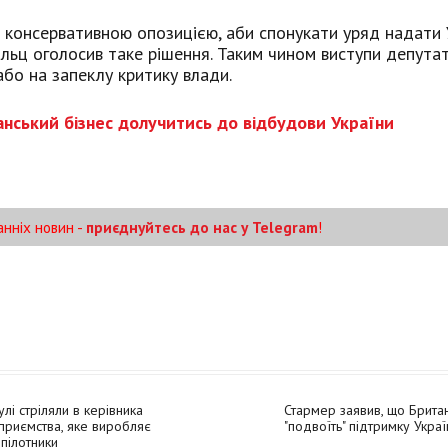
а консервативною опозицією, аби спонукати уряд надати 
льц оголосив таке рішення. Таким чином виступи депутат
або на запеклу критику влади.
нський бізнес долучитись до відбудови України
анніх новин -
приєднуйтесь до нас у Telegram
!
улі стріляли в керівника
Стармер заявив, що Британ
приємства, яке виробляє
"подвоїть" підтримку Украї
пілотники