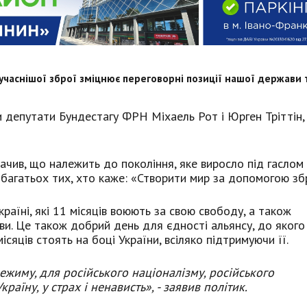
учаснішої зброї зміцнює переговорні позиції нашої держави 
и депутати Бундестагу ФРН Міхаель Рот і Юрген Тріттін,
ачив, що належить до покоління, яке виросло під гаслом
 багатьох тих, хто каже: «Створити мир за допомогою зб
раїні, які 11 місяців воюють за свою свободу, а також
жави. Це також добрий день для єдності альянсу, до якого
сяців стоять на боці України, всіляко підтримуючи її.
ежиму, для російського націоналізму, російського
раїну, у страх і ненависть», - заявив політик.