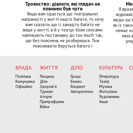
Троянство: діалоги, які глядач не
Ми 
повинен був чути
Я враз
Якщо вам здається, що театральної
журналіс
награності у житті надто багато, то хочу
люди зуст
вам сказати, що її занадто багато не
як із такс
лише у житті, а й у театрі. Коли сенсами
немає на
напічкують постановку до too much так,
мені 
що без пояснень не розберешся. Тож
упе
пояснювати беруться багато і
ВЛАДА
ЖИТТЯ
ДІЛО
КУЛЬТУРА
С
Політика
Людина
Гроші
Література
Комуналка
Діти
Бізнес
Театр
Офіційно
Здоров’я
Бюджет
Музика
Туризм
Авторитетно
Фото/кіно
Історія
Художники
Притрафунки
Інше
Війна