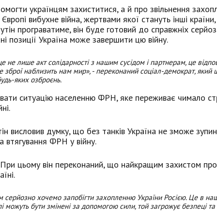
омогти українцям захиститися, а й про звільнення захоп
 Європі вибухне війна, жертвами якої стануть інші країни,
утін програватиме, він буде готовий до справжніх серйо
ані позиції Україна може завершити цю війну.
це не лише акт солідарності з нашим сусідом і партнерам, це відпо
 зброї наблизить нам мир», - переконаний соціал-демократ, який 
будь-яких озброєнь.
ювати ситуацію населенню ФРН, яке переживає чимало стр
ні.
н висловив думку, що без танків Україна не зможе зупи
та втягування ФРН у війну.
ат. При цьому він переконаний, що найкращим захистом пр
їні.
м серйозно хочемо запобігти захопленню України Ро
сією. Це в на
пі можуть бути змінені за допомогою сили, той загрожує безпеці та