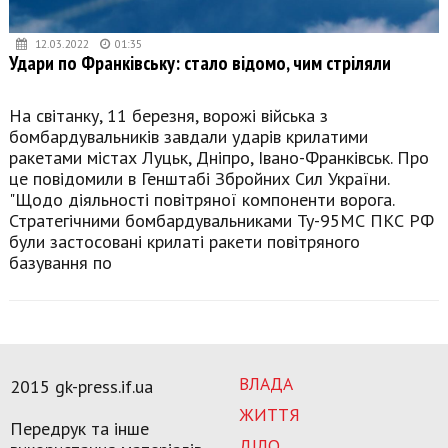
12.03.2022
01:35
Удари по Франківську: стало відомо, чим стріляли
На світанку, 11 березня, ворожі війська з
бомбардувальників завдали ударів крилатими
ракетами містах Луцьк, Дніпро, Івано-Франківськ. Про
це повідомили в Генштабі Збройних Сил України.
"Щодо діяльності повітряної компоненти ворога.
Стратегічними бомбардувальниками Ту-95МС ПКС РФ
були застосовані крилаті ракети повітряного
базування по
ВЛАДА
2015 gk-press.if.ua
ЖИТТЯ
Передрук та інше
ДІЛО