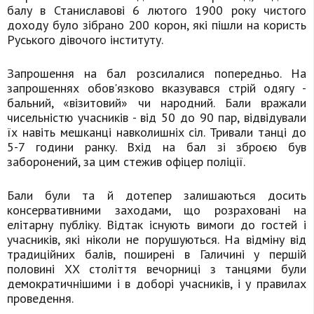
балу в Станиславові 6 лютого 1900 року чистого
доходу було зібрано 200 корон, які пішли на користь
Руського дівочого інституту.
Запрошення на бал розсилалися попередньо. На
запрошеннях обов'язково вказувався стрій одягу -
бальний, «візитовий» чи народний. Бали вражали
чисельністю учасників - від 50 до 90 пар, відвідували
їх навіть мешканці навколишніх сіл. Тривали танці до
5-7 години ранку. Вхід на бал зі зброєю був
заборонений, за цим стежив офіцер поліції.
Бали були та й дотепер залишаються досить
консервативними заходами, що розраховані на
елітарну публіку. Відтак існують вимоги до гостей і
учасників, які ніколи не порушуються. На відміну від
традиційних балів, поширені в Галичині у першій
половині ХХ століття вечорниці з танцями були
демократичнішими і в доборі учасників, і у правилах
проведення.