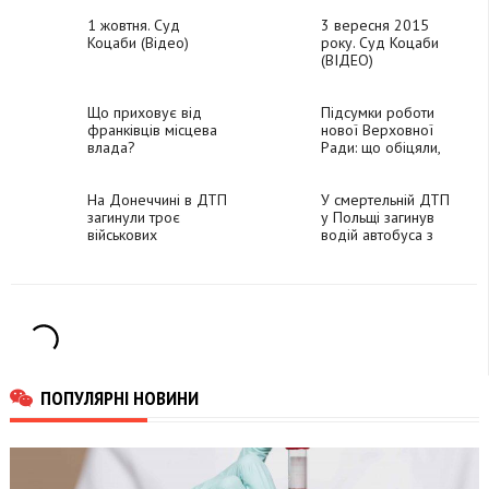
1 жовтня. Суд
3 вересня 2015
Коцаби (Відео)
року. Суд Коцаби
(ВІДЕО)
Що приховує від
Підсумки роботи
франківців місцева
нової Верховної
влада?
Ради: що обіцяли,
що не зробили
(ІНФОГРАФІКА)
На Донеччині в ДТП
У смертельній ДТП
загинули троє
у Польщі загинув
військових
водій автобуса з
Калуша
ПОПУЛЯРНІ НОВИНИ