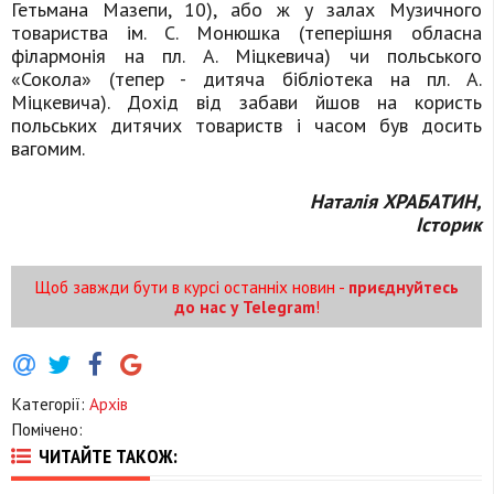
Гетьмана Мазепи, 10), або ж у залах Музичного
товариства ім. С. Монюшка (теперішня обласна
філармонія на пл. А. Міцкевича) чи польського
«Сокола» (тепер - дитяча бібліотека на пл. А.
Міцкевича). Дохід від забави йшов на користь
польських дитячих товариств і часом був досить
вагомим.
Наталія ХРАБАТИН,
Історик
Щоб завжди бути в курсі останніх новин -
приєднуйтесь
до нас у Telegram
!
Категорії:
Архів
Помічено:
ЧИТАЙТЕ ТАКОЖ: