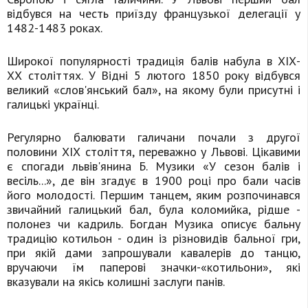
відбувся на честь приїзду французької делегації у
1482-1483 роках.
Широкої популярності традиція балів набула в ХІХ-
ХХ століттях. У Відні 5 лютого 1850 року відбувся
великий «слов'янський бал», на якому були присутні і
галицькі українці.
Регулярно балювати галичани почали з другої
половини ХІХ століття, переважно у Львові. Цікавими
є спогади львів'янина Б. Музики «У сезон балів і
весіль...», де він згадує в 1900 році про бали часів
його молодості. Першим танцем, яким розпочинався
звичайний галицький бал, була коломийка, рідше -
полонез чи кадриль. Богдан Музика описує бальну
традицію котильон - один із різновидів бальної гри,
при якій дами запрошували кавалерів до танцю,
вручаючи їм паперові значки-«котильони», які
вказували на якісь колишні заслуги панів.