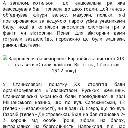
А загалом, котильон - це танцювальна гра, яка
завершувала бал і тривала до двох годин. Цей танець
об'єднував фігури вальсу, мазурки, польки, які
повторювалися за ведучою парою усіма учасниками
балу. Іноді в котильон вносилися елементи гри в
фанти чи вікторини. Призи для вікторини дами
готували заздалегідь, переважно це були вишивки,
рамки, підставки.
У Станиславові початку ХХ століття бали
організовувалися «Товариством Руських женщин».
Станиславівські українські бали проводилися в залі
Міщанського казино, що по вул. Сапєжинській, 12
(тепер - Незалежності), чи в залі Д. Єгера, що по вул.
Газовій (тепер - Дністровська). Вхід на бал становив 2-
3 корони від особи. Гроші, зібрані на балах,
витрачалися на благодійність. Наприклад, під час