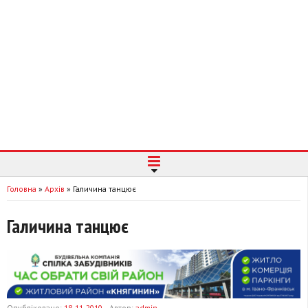
Головна
»
Архів
»
Галичина танцює
Галичина танцює
Опубліковано:
18-11-2010
Автор:
admin