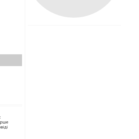
:
ерше
віді