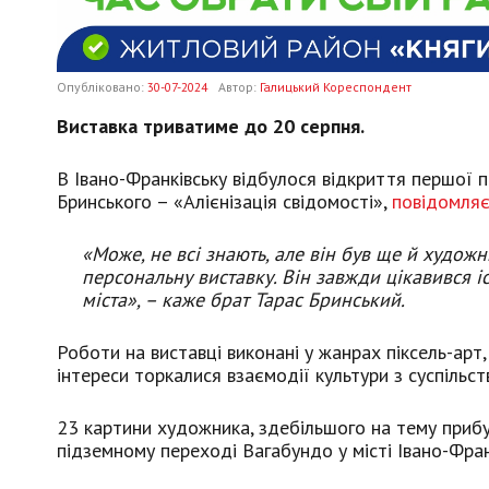
Опубліковано:
30-07-2024
Автор:
Галицький Кореспондент
Виставка триватиме до 20 серпня.
В Івано-Франківську відбулося відкриття першої п
Бринського – «Алієнізація свідомості»,
повідомля
«Може, не всі знають, але він був ще й художн
персональну виставку. Він завжди цікавився і
міста», – каже брат Тарас Бринський.
Роботи на виставці виконані у жанрах піксель-арт,
інтереси торкалися взаємодії культури з суспільст
23 картини художника, здебільшого на тему прибу
підземному переході Вагабундо у місті Івано-Фран