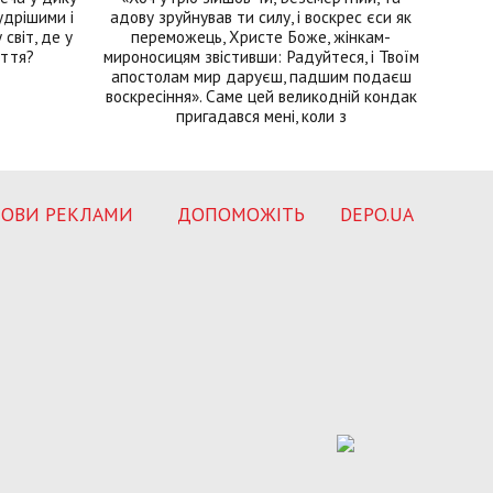
удрішими і
адову зруйнував ти силу, і воскрес єси як
світ, де у
переможець, Христе Боже, жінкам-
иття?
мироносицям звістивши: Радуйтеся, і Твоїм
апостолам мир даруєш, падшим подаєш
воскресіння». Саме цей великодній кондак
пригадався мені, коли з
ОВИ РЕКЛАМИ
ДОПОМОЖІТЬ
DEPO.UA