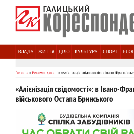
ВЛАДА
ЖИТТЯ
ДІЛО
КУЛЬТУРА
СПОРТ
БЛО
Головна
»
Рекомендовані
»
«Алієнізація свідомості»: в Івано-Франківс
«Алієнізація свідомості»: в Івано-Фр
військового Остапа Бринського