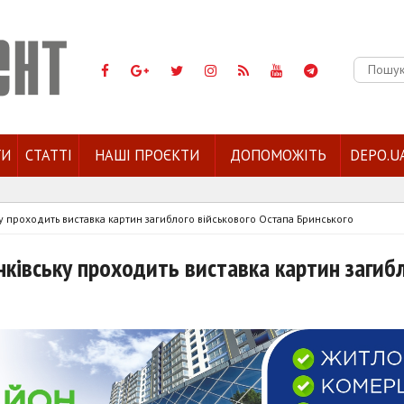
Пошук:
ГИ
СТАТТІ
НАШІ ПРОЄКТИ
ДОПОМОЖІТЬ
DEPO.U
ьку проходить виставка картин загиблого військового Остапа Бринського
анківську проходить виставка картин загиб