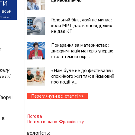
це небезпечно
Головний біль, який не минає:
коли МРТ дає відповіді, яких
не дає КТ
Покарання за материнство:
а
дискримінація матерів уперше
стала темою окр...
ершу
«Нам буде не до фестивалів і
житті
спокійного життя»: військовий
про події у...
Переглянути всі статті >>
Творчі
Погода
 в
Погода в
Івано-Франківську
вологість: