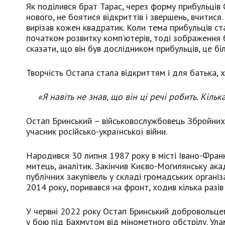
Як поділився брат Тарас, через форму прибульців 
нового, не боятися відкриттів і звершень, вчитися
вирізав кожен квадратик. Коли тема прибульців ста
початком розвитку комп’ютерів, тоді зображення б
сказати, що він був дослідником прибульців, це бі
Творчість Остапа стала відкриттям і для батька,
«Я навіть не знав, що він ці речі робить. Кіль
Остап Бринський – військовослужбовець Збройних
учасник російсько-української війни.
Народився 30 липня 1987 року в місті Івано-Франкі
митець, аналітик. Закінчив Києво-Могилянську ака
публічних закупівель у складі громадських організ
2014 року, поривався на фронт, ходив кілька разів 
У червні 2022 року Остап Бринський добровольцем
у бою під Бахмутом від мінометного обстрілу. Ула