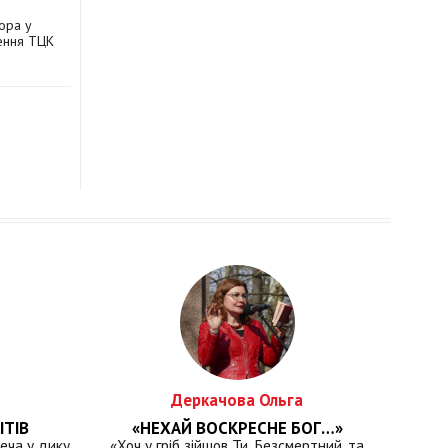
ора у
ення ТЦК
Деркачова Ольга
ІТІВ
«НЕХАЙ ВОСКРЕСНЕ БОГ…»
еча у дику
«Хоч у гріб зійшов Ти, Безсмертний, та