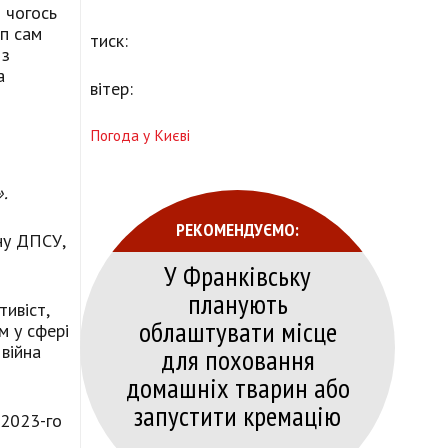
 чогось
ап сам
тиск:
 з
а
вітер:
Погода у Києві
».
РЕКОМЕНДУЄМО:
ну ДПСУ,
У Франківську
планують
тивіст,
облаштувати місце
м у сфері
 війна
для поховання
домашніх тварин або
запустити кремацію
 2023-го