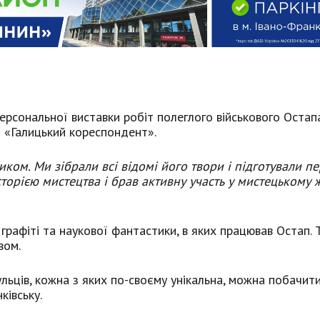
ерсональної виставки робіт полеглого військового Остап
є
«Галицький кореспондент».
иком. Ми зібрали всі відомі його твори і підготували п
сторією мистецтва і брав активну участь у мистецькому 
 графіті та наукової фантастики, в яких працював Остап. 
вом.
льців, кожна з яких по-своєму унікальна, можна побачити
ківську.