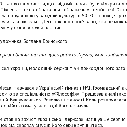
Остап хотів донести, що свідомість має бути відкрита до
. Піксель – це відображення зображень у комп’ютері. Ост
ла популярною у західній культурі в 60-70-ті роки, якраз
ули такі піксельні. Десь так воно пов’язано, хоч не можн
льше у філософській площині.
 художника Богдана Бринського:
ка разів бачив, що він щось робить. Думав, якась забавка
 сил України, молодший сержант 94 прикордонного заго
вськ. Навчався в Українській гімназії №1. Громадський ак
демію за спеціальністю «Філософія». Працював аналітико
ацій. Був учасником Революції гідності. Коли розпочалася
до військкомату, але тоді його не взяли.
 став на захист Української держави. Загинув 19 серпня
мок від снаряду змусив його серце зупинитися.