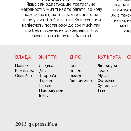
Якщо вам здається, що театральної
журналіс
награності у житті надто багато, то хочу
люди зуст
вам сказати, що її занадто багато не
як із такс
лише у житті, а й у театрі. Коли сенсами
немає на
напічкують постановку до too much так,
мені 
що без пояснень не розберешся. Тож
упе
пояснювати беруться багато і
ВЛАДА
ЖИТТЯ
ДІЛО
КУЛЬТУРА
С
Політика
Людина
Гроші
Література
Комуналка
Діти
Бізнес
Театр
Офіційно
Здоров’я
Бюджет
Музика
Туризм
Авторитетно
Фото/кіно
Історія
Художники
Притрафунки
Інше
Війна
2015 gk-press.if.ua