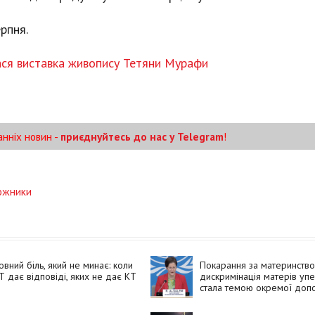
рпня.
ася виставка живопису Тетяни Мурафи
анніх новин -
приєднуйтесь до нас у Telegram
!
ожники
овний біль, який не минає: коли
Покарання за материнство
 дає відповіді, яких не дає КТ
дискримінація матерів уп
стала темою окремої допо
ООН