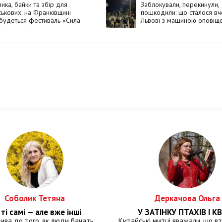
ика, байки та збір для
Заблокували, перекинули,
ськових: на Франківщині
пошкодили: що сталося вч
будеться фестиваль «Сила
Львові з машиною оповіщ
ії»
Соболик Тетяна
Деркачова Ольга
ті самі — але вже інші
У ЗАТІНКУ ПТАХІВ І КВ
лива до того, як люди бачать
Китайські митці вважали, що вт