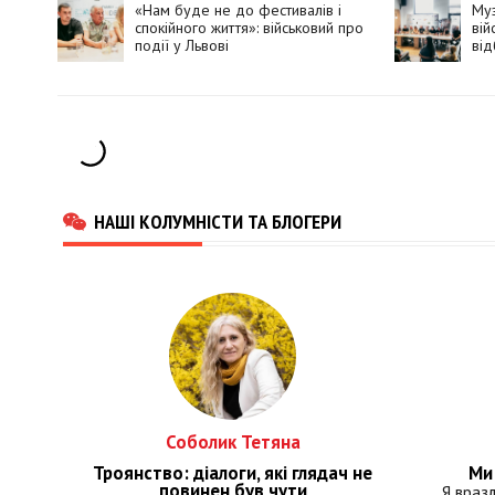
«Нам буде не до фестивалів і
Муз
спокійного життя»: військовий про
вій
події у Львові
від
нац
НАШІ КОЛУМНІСТИ ТА БЛОГЕРИ
Соболик Тетяна
Троянство: діалоги, які глядач не
Ми 
повинен був чути
Я враз