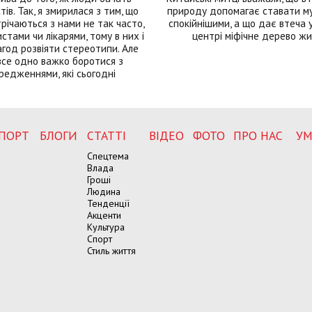
тів. Так, я змирилася з тим, що
природу допомагає ставати м
річаються з нами не так часто,
спокійнішими, а що дає втеча у 
истами чи лікарями, тому в них і
центрі міфічне дерево ж
год розвіяти стереотипи. Але
все одно важко боротися з
редженнями, які сьогодні
ПОРТ
БЛОГИ
СТАТТІ
ВІДЕО
ФОТО
ПРО НАС
УМ
Спецтема
Влада
Гроші
Людина
Тенденції
Акценти
Культура
Спорт
Стиль життя