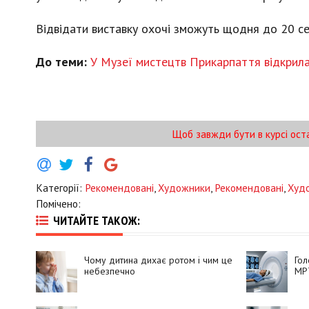
Відвідати виставку охочі зможуть щодня до 20 се
До теми:
У Музеї мистецтв Прикарпаття відкрил
Щоб завжди бути в курсі ост
Категорії:
Рекомендовані
,
Художники
,
Рекомендовані
,
Худ
Помічено:
ЧИТАЙТЕ ТАКОЖ:
Чому дитина дихає ротом і чим це
Гол
небезпечно
МРТ