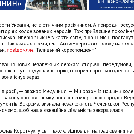
оти України, не є етнічним росіянином. А природні ресур
риторіях колонізованих народів. Тож прийдешнє поколінн
йська імперія зникне з карти світу, а на її місці постанут
ть. Так вважає президент Антиімперського блоку народів
ьк,
повідомляє
"Галицький кореспондент".
тавання нових незалежних держав: історичні передумови, 
асників. Тут згадували історію, говорили про сьогодення т
 вона існує зараз.
в росії, — вважає Медуниця. — Ми разом із нашими коле
 закону про підтримку поневолених росією народів. Вер
ументів. Зокрема, визнала незалежність Чеченської Респу
и хочемо, щоб наша екваційна діяльність завершилася
ослав Коретчук, у світі вже є відповідні напрацювання на