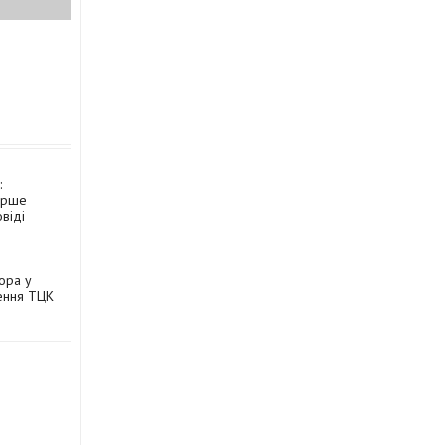
:
ерше
віді
ора у
ення ТЦК