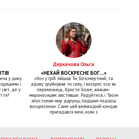
Деркачова Ольга
ІТІВ
«НЕХАЙ ВОСКРЕСНЕ БОГ…»
еча у дику
«Хоч у гріб зійшов Ти, Безсмертний, та
удрішими і
адову зруйнував ти силу, і воскрес єси як
світ, де у
переможець, Христе Боже, жінкам-
иття?
мироносицям звістивши: Радуйтеся, і Твоїм
апостолам мир даруєш, падшим подаєш
воскресіння». Саме цей великодній кондак
пригадався мені, коли з