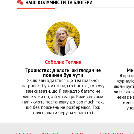
НАШІ КОЛУМНІСТИ ТА БЛОГЕРИ
Соболик Тетяна
Троянство: діалоги, які глядач не
Ми 
повинен був чути
Я враз
Якщо вам здається, що театральної
журналіс
награності у житті надто багато, то хочу
люди зуст
вам сказати, що її занадто багато не
як із такс
лише у житті, а й у театрі. Коли сенсами
немає на
напічкують постановку до too much так,
мені 
що без пояснень не розберешся. Тож
упе
пояснювати беруться багато і