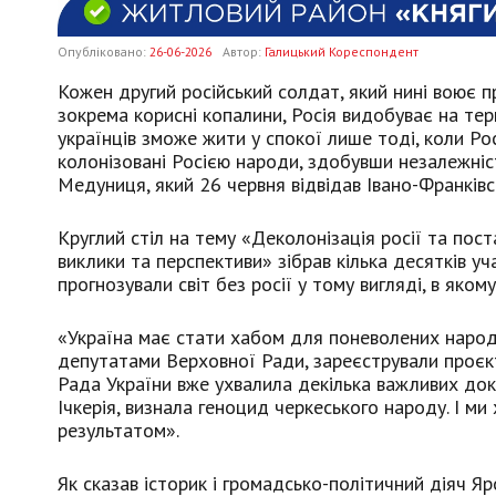
Опубліковано:
26-06-2026
Автор:
Галицький Кореспондент
Кожен другий російський солдат, який нині воює пр
зокрема корисні копалини, Росія видобуває на те
українців зможе жити у спокої лише тоді, коли Росі
колонізовані Росією народи, здобувши незалежніс
Медуниця, який 26 червня відвідав Івано-Франківс
Круглий стіл на тему «Деколонізація росії та пос
виклики та перспективи» зібрав кілька десятків уч
прогнозували світ без росії у тому вигляді, в якому
«Україна має стати хабом для поневолених народі
депутатами Верховної Ради, зареєстрували проєкт
Рада України вже ухвалила декілька важливих док
Ічкерія, визнала геноцид черкеського народу. І м
результатом».
Як сказав історик і громадсько-політичний діяч Яр