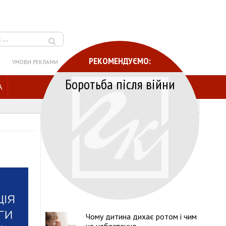
РЕКОМЕНДУЄМО:
УМОВИ РЕКЛАМИ
Боротьба після війни
A
Чому дитина дихає ротом і чим