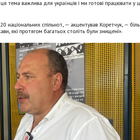
ця тема важлива для українців і ми готові працювати у 
0 національних спільнот, — акцентував Коретчук, — біль
ави, які протягом багатьох століть були знищені».