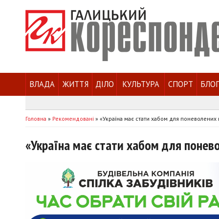
ВЛАДА
ЖИТТЯ
ДІЛО
КУЛЬТУРА
СПОРТ
БЛО
Головна
»
Рекомендовані
»
«Україна має стати хабом для поневолених 
«Україна має стати хабом для понево