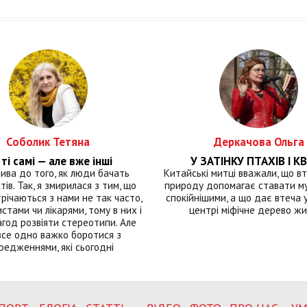
Соболик Тетяна
Деркачова Ольга
ті самі — але вже інші
У ЗАТІНКУ ПТАХІВ І КВ
лива до того, як люди бачать
Китайські митці вважали, що вт
тів. Так, я змирилася з тим, що
природу допомагає ставати м
річаються з нами не так часто,
спокійнішими, а що дає втеча у 
истами чи лікарями, тому в них і
центрі міфічне дерево ж
год розвіяти стереотипи. Але
все одно важко боротися з
редженнями, які сьогодні