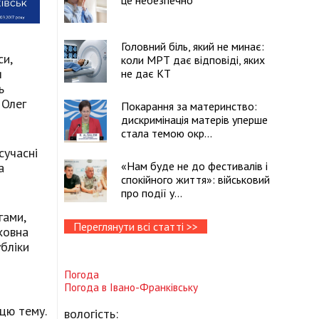
це небезпечно
Головний біль, який не минає:
си,
коли МРТ дає відповіді, яких
я
не дає КТ
ь
 Олег
Покарання за материнство:
дискримінація матерів уперше
стала темою окр...
сучасні
«Нам буде не до фестивалів і
а
спокійного життя»: військовий
про події у...
гами,
Переглянути всі статті >>
ховна
бліки
Погода
Погода в
Івано-Франківську
 цю тему.
вологість: