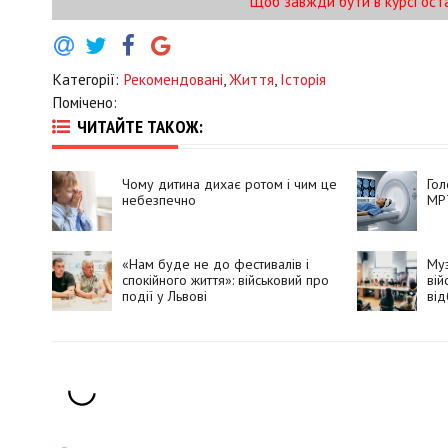
Щоб завжди бути в курсі ост
Категорії:
Рекомендовані
,
Життя
,
Історія
Помічено:
ЧИТАЙТЕ ТАКОЖ:
Чому дитина дихає ротом і чим це
Гол
небезпечно
МРТ
«Нам буде не до фестивалів і
Муз
спокійного життя»: військовий про
вій
події у Львові
від
нац