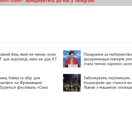
анніх новин -
приєднуйтесь до нас у Telegram
!
овний біль, який не минає: коли
Покарання за материнство
 дає відповіді, яких не дає КТ
дискримінація матерів уп
стала темою окремої допо
ООН
ика, байки та збір для
Заблокували, перекинули,
ськових: на Франківщині
пошкодили: що сталося вч
будеться фестиваль «Сила
Львові з машиною оповіщ
ії»