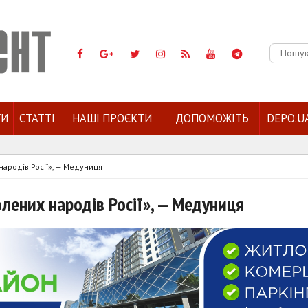
Пошук:
ГИ
СТАТТІ
НАШІ ПРОЄКТИ
ДОПОМОЖІТЬ
DEPO.U
народів Росії», — Медуниця
лених народів Росії», — Медуниця