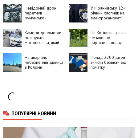
Невідомий дрон
У Франківську 12-
перетнув
річний хлопчик на
румунсько-
електросамокаті
болгарський кордон
потрапив під
і вибухнув
автомобіль
Камери допомогли
На Косівщині жінка
розшукати
незаконно
мотоцикліста, який
виростила понад
утік після ДТП у
270 рослин
Франківську
снотворного маку
На аварійно
Понад 2200 дітей
небезпечній ділянці
зникли безвісти від
в Коломиї
початку
встановлять камеру
повномасштабного
швидкості
вторгнення
ПОПУЛЯРНІ НОВИНИ