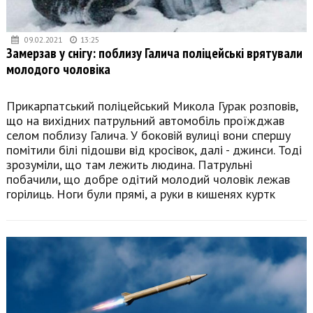
09.02.2021
13:25
Замерзав у снігу: поблизу Галича поліцейські врятували
молодого чоловіка
Прикарпатський поліцейський Микола Гурак розповів,
що на вихідних патрульний автомобіль проїжджав
селом поблизу Галича. У боковій вулиці вони спершу
помітили білі підошви від кросівок, далі - джинси. Тоді
зрозуміли, що там лежить людина. Патрульні
побачили, що добре одітий молодий чоловік лежав
горілиць. Ноги були прямі, а руки в кишенях куртк