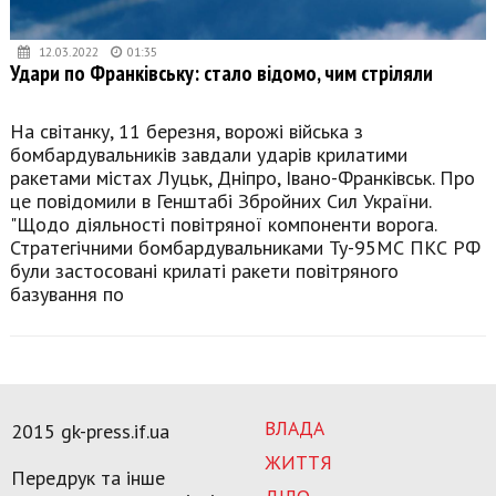
12.03.2022
01:35
Удари по Франківську: стало відомо, чим стріляли
На світанку, 11 березня, ворожі війська з
бомбардувальників завдали ударів крилатими
ракетами містах Луцьк, Дніпро, Івано-Франківськ. Про
це повідомили в Генштабі Збройних Сил України.
"Щодо діяльності повітряної компоненти ворога.
Стратегічними бомбардувальниками Ту-95МС ПКС РФ
були застосовані крилаті ракети повітряного
базування по
ВЛАДА
2015 gk-press.if.ua
ЖИТТЯ
Передрук та інше