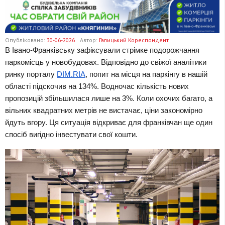
Опубліковано:
30-06-2026
Автор:
Галицький Кореспондент
В Івано-Франківську зафіксували стрімке подорожчання 
паркомісць у новобудовах. Відповідно до свіжої аналітики 
ринку порталу 
DIM.RIA
, попит на місця на паркінгу в нашій 
області підскочив на 134%. Водночас кількість нових 
пропозицій збільшилася лише на 3%. Коли охочих багато, а 
вільних квадратних метрів не вистачає, ціни закономірно 
йдуть вгору. Ця ситуація відкриває для франківчан ще один 
спосіб вигідно інвестувати свої кошти. 