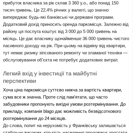
прибуток власника за рік склав 3 360 у.о., або понад 150 
тисяч гривень. Це 22,4% річних у валюті, що значно 
випереджає будь-які банківські чи державні програми.
Додатковий дохід приносить оренда паркомісця. Залежно від 
району ця послуга коштує від 3 000 до 5 000 гривень на 
місяць. Це дає власнику щонайменше 36 000 гривень чистого 
пасивного доходу на рік. При цьому на відміну від квартири, 
тут немає ризику зіпсованого ремонту чи зламаної техніки — 
обслуговування об'єкта не потребує додаткових витрат. 
Легкий вхід у інвестиції та майбутні 
перспективи
Хоча ціна паркомісця суттєво нижча за вартість квартири, 
сума все ж значна. Проте слід пам’ятати, що часто 
забудовники пропонують вигідні умови розтермінування. До 
прикладу, компанія blago дає можливість безвідсоткового 
розтермінування до 24 місяців.
До слова, попит на нерухомість у Франківську залишається 
стабільно високим, кількість населення продовжує зростати, 