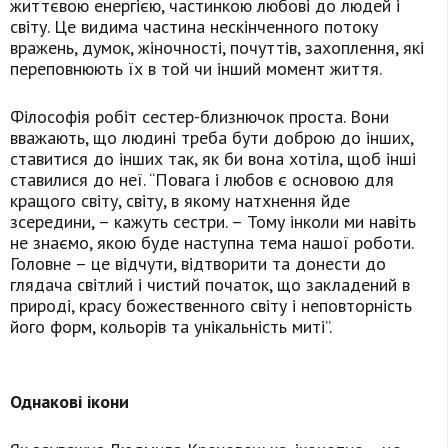
життєвою енергією, частинкою любові до людей і
світу. Це видима частина нескінченного потоку
вражень, думок, жіночності, почуттів, захоплення, які
переповнюють їх в той чи інший момент життя.
Філософія робіт сестер-близнючок проста. Вони
вважають, що людині треба бути доброю до інших,
ставитися до інших так, як би вона хотіла, щоб інші
ставилися до неї. “Повага і любов є основою для
кращого світу, світу, в якому натхнення йде
зсередини, – кажуть сестри. – Тому інколи ми навіть
не знаємо, якою буде наступна тема нашої роботи.
Головне – це відчути, відтворити та донести до
глядача світлий і чистий початок, що закладений в
природі, красу божественного світу і неповторність
його форм, кольорів та унікальність миті”.
Однакові ікони