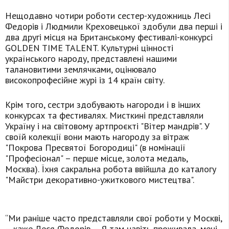
Нещодавно чотири роботи сестер-художниць Лесі
Федорів і Людмили Креховецької здобули два перші і
два другі місця на Британському фестивалі-конкурсі
GOLDEN TIME TALENT. Культурні цінності
українського народу, представлені нашими
талановитими землячками, оцінювало
високопрофесійне журі із 14 країн світу.
Крім того, сестри здобувають нагороди і в інших
конкурсах та фестивалях. Мисткині представляли
Україну і на світовому артпроєктi "Вітер мандрів". У
своїй колекції вони мають нагороду за вітраж
"Покрова Пресвятої Богородиці" (в номінації
"Професіонал" – перше місце, золота медаль,
Москва). Їхня сакральна робота ввійшла до каталогу
"Майстри декоративно-ужиткового мистецтва".
“Ми раніше часто представляли свої роботи у Москві,
– каже Леся Федорів. – Я там навіть проживала, мені