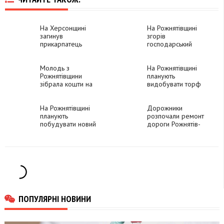
На Херсонщині
На Рожнятівщині
загинув
згорів
прикарпатець
господарський
Михайло Хортів,
комплекс
який вважався
безвісти зниклим
Молодь з
На Рожнятівщині
півтора року
Рожнятівщини
планують
зібрала кошти на
видобувати торф
три дрони для ЗСУ
На Рожнятівщині
Дорожники
планують
розпочали ремонт
побудувати новий
дороги Рожнятів-
міст
Липовиця
ПОПУЛЯРНІ НОВИНИ