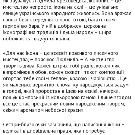
Як зауважує Людмила Креховецька, іконопис – це
мистецтво непросте. Ікона на склі – це унікальне
явище українського народного живопису. Вона вражає
своєю безпосередньою простотою, багатством і
гармонією барв. У ній відображені церковна
іконографічна традиція і душа народу – щира
побожність і відчуття краси.
«Для нас ікона – це всесвіт красивого писемного
мистецтва, – пояснює Людмила. – А мистецтво
творить дива. Кожен штрих тобі радіє, кожен лик
випромінює любов, кожен сюжет і текст композиції
огортає тебе своїм теплом, красою і чарівністю... Це
як маленьке зернятко: спочатку народжується задум
в голові, який проростає в ідею на ескізі, начерки,
пошук композиції із кольоровою гамою. І лише згодом
все це стає прекрасним новим народженим твором,
свіжим ароматом небесної краси».
Сестри-близнючки зазначили, що написання ікони –
велика і відповідальна праця, яка потребує