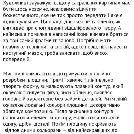
Художниці зауважують, що у сакральних картинах має
бути щось неземне, невловиме відчуття
божественного, яке не так просто передати і яке є
індивідуальним. Ця праця дається не так легко, як
виглядає при спогляданні відшліфованого твору. А
найменша помилка в написанні ікони вимагає братися
за той самий фрагмент заново. Потрібно мати
неабияке терпіння та спокій, адже перш, ніж нанести
наступний мазок, треба зачекати, щоб висох
попередній.
Мисткині намагаються дотримуватися лінійної
розробки площини. Прямі і хвилясті лінії вільно
творять форму, вимальовують плавний контур, який
окреслює силуети фігур, риси обличчя, виявляє
головне й характерне без зайвих деталей. Ритм ліній
оживлює локальні кольори площини, декоративно
збагачує композицію. Після висихання контурів
наносяться елементи декору, малюються складки
одягу, дрібні деталі. Потім площину покривають
відповідними кольорами – від найяскравіших до