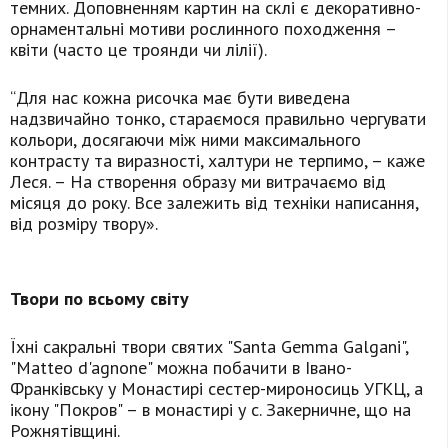
темних. Доповненням картин на склі є декоративно-
орнаментальні мотиви рослинного походження –
квіти (часто це троянди чи лілії).
“Для нас кожна рисочка має бути виведена
надзвичайно тонко, стараємося правильно чергувати
кольори, досягаючи між ними максимального
контрасту та виразності, халтури не терпимо, – каже
Леся. – На створення образу ми витрачаємо від
місяця до року. Все залежить від техніки написання,
від розміру твору».
Твори по всьому світу
Їхні сакральні твори святих "Santa Gemma Galgani",
"Маtteo d'agnone" можна побачити в Івано-
Франківську у Монастирі сестер-мироносиць УГКЦ, а
ікону "Покров" – в монастирі у с. Закерничне, що на
Рожнятівщині.