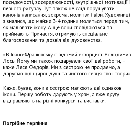
посидючості, зосередженості, внутрішньої мотивації і
певного ритуалу. Тут також не слід порушувати
канонів написання, зокрема, молитви і віри. Художниці
зізналися, що майже 3-4 години моляться перед тим,
як малювати ікону. А ще вони сповідаються та
приймають Причастя, отримують спеціальне
благословення та дозвіл від духовенства.
«В Івано-Франківську є відомий екзорцист Володимир
Лось. Йому ми також подарували свої дві роботи, –
каже Леся Федорів. Ми з сестрою не продаємо, а
даруємо від щирої душі та чистого серця свої твори».
Каже, буває, вони з сестрою малюють дві однакові
ікони. Першу роботу дарують у храм, а вже другу
відправляють на різні конкурси та виставки.
Потрібне терпіння