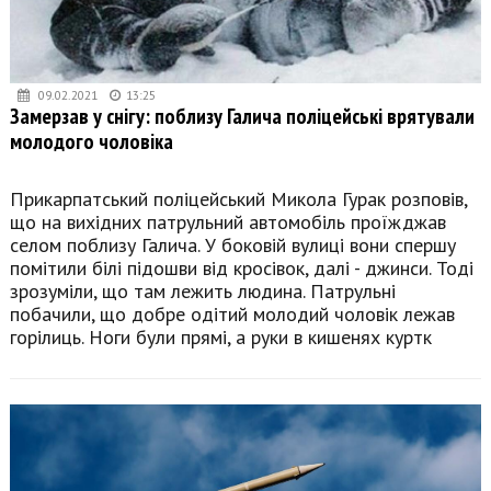
09.02.2021
13:25
Замерзав у снігу: поблизу Галича поліцейські врятували
молодого чоловіка
Прикарпатський поліцейський Микола Гурак розповів,
що на вихідних патрульний автомобіль проїжджав
селом поблизу Галича. У боковій вулиці вони спершу
помітили білі підошви від кросівок, далі - джинси. Тоді
зрозуміли, що там лежить людина. Патрульні
побачили, що добре одітий молодий чоловік лежав
горілиць. Ноги були прямі, а руки в кишенях куртк