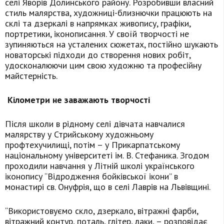
селі Яворів Долинського району. Розробивши власний
стиль малярства, художниці-близнючки працюють на
склі та дзеркалі в напрямках живопису, графіки,
портретики, іконописання. У своїй творчості не
зупиняються на усталених сюжетах, постійно шукають
новаторські підходи до створення нових робіт,
удосконалюючи цим свою художню та професійну
майстерність.
Кілометри не заважають творчості
Після школи в рідному селі дівчата навчалися
малярству у Стрийському художньому
профтехучилищі, потім – у Прикарпатському
національному університеті ім. В. Стефаника. Згодом
проходили навчання у Літній школі українського
іконопису “Відродження бойківської ікони” в
монастирі св. Онуфрія, що в селі Лаврів на Львівщині.
“Використовуємо скло, дзеркало, вітражні фарби,
вітражний контур, поталь, глітер, лаки, – розповідає