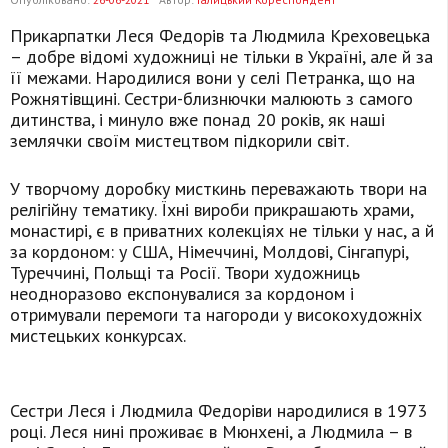
Прикарпатки Леся Федорів та Людмила Креховецька
– добре відомі художниці не тільки в Україні, але й за
її межами. Народилися вони у селі Петранка, що на
Рожнятівщині. Сестри-близнючки малюють з самого
дитинства, і минуло вже понад 20 років, як наші
землячки своїм мистецтвом підкорили світ.
У творчому доробку мисткинь переважають твори на
релігійну тематику. Їхні вироби прикрашають храми,
монастирі, є в приватних колекціях не тільки у нас, а й
за кордоном: у США, Німеччині, Молдові, Сінгапурі,
Туреччині, Польщі та Росії. Твори художниць
неодноразово експонувалися за кордоном і
отримували перемоги та нагороди у високохудожніх
мистецьких конкурсах.
Сестри Леся і Людмила Федоріви народилися в 1973
році. Леся нині проживає в Мюнхені, а Людмила – в