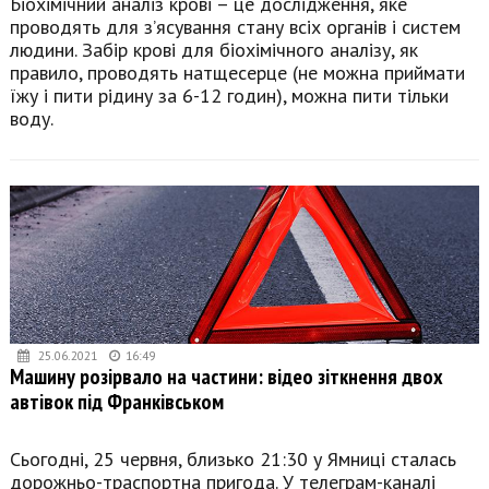
Біохімічний аналіз крові – це дослідження, яке
проводять для з’ясування стану всіх органів і систем
людини. Забір крові для біохімічного аналізу, як
правило, проводять натщесерце (не можна приймати
їжу і пити рідину за 6-12 годин), можна пити тільки
воду.
25.06.2021
16:49
Машину розірвало на частини: відео зіткнення двох
автівок під Франківськом
Сьогодні, 25 червня, близько 21:30 у Ямниці сталась
дорожньо-траспортна пригода. У телеграм-каналі