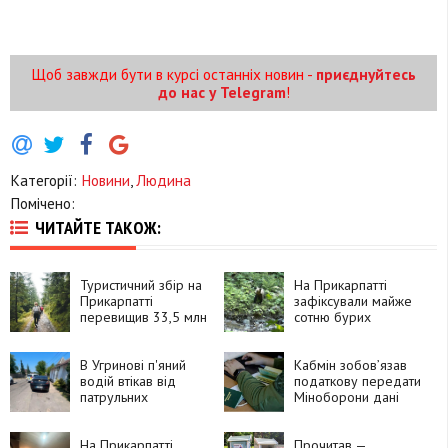
Щоб завжди бути в курсі останніх новин -
приєднуйтесь
до нас у Telegram
!
Категорії:
Новини
,
Людина
Помічено:
ЧИТАЙТЕ ТАКОЖ:
Туристичний збір на
На Прикарпатті
Прикарпатті
зафіксували майже
перевищив 33,5 млн
сотню бурих
грн
ведмедів
В Угринові п'яний
Кабмін зобовʼязав
водій втікав від
податкову передати
патрульних
Міноборони дані
чоловіків 18-60
років
На Прикарпатті
Прочитав —