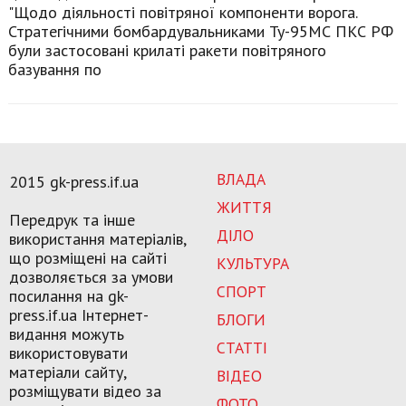
"Щодо діяльності повітряної компоненти ворога.
Стратегічними бомбардувальниками Ту-95МС ПКС РФ
були застосовані крилаті ракети повітряного
базування по
ВЛАДА
2015 gk-press.if.ua
ЖИТТЯ
Передрук та інше
ДІЛО
використання матеріалів,
що розміщені на сайті
КУЛЬТУРА
дозволяється за умови
СПОРТ
посилання на gk-
press.if.ua Інтернет-
БЛОГИ
видання можуть
СТАТТІ
використовувати
матеріали сайту,
ВІДЕО
розміщувати відео за
ФОТО