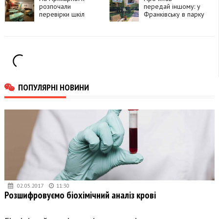
розпочали
передай іншому: у
перевірки шкіл
Франківську в парку
перед новим
Шевченка працює
навчальним роком
безкоштовний
книгообмін
ПОПУЛЯРНІ НОВИНИ
02.05.2017
11:30
Розшифровуємо біохімічний аналіз крові