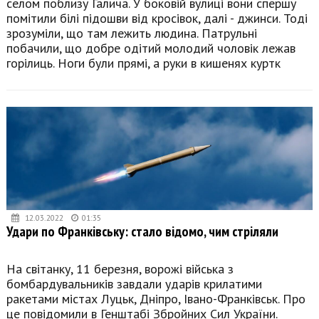
селом поблизу Галича. У боковій вулиці вони спершу
помітили білі підошви від кросівок, далі - джинси. Тоді
зрозуміли, що там лежить людина. Патрульні
побачили, що добре одітий молодий чоловік лежав
горілиць. Ноги були прямі, а руки в кишенях куртк
12.03.2022
01:35
Удари по Франківську: стало відомо, чим стріляли
На світанку, 11 березня, ворожі війська з
бомбардувальників завдали ударів крилатими
ракетами містах Луцьк, Дніпро, Івано-Франківськ. Про
це повідомили в Генштабі Збройних Сил України.