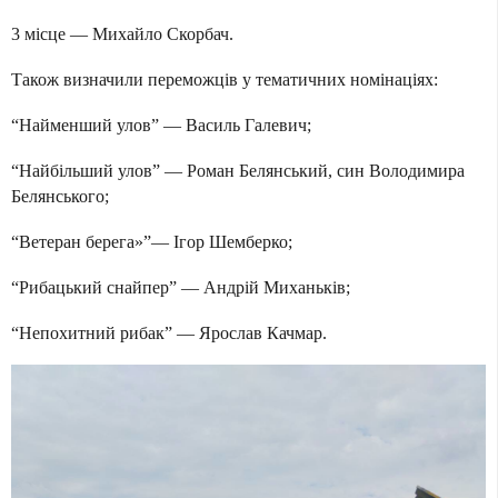
3 місце — Михайло Скорбач.
Також визначили переможців у тематичних номінаціях:
“Найменший улов” — Василь Галевич;
“Найбільший улов” — Роман Белянський, син Володимира
Белянського;
“Ветеран берега»”— Ігор Шемберко;
“Рибацький снайпер” — Андрій Миханьків;
“Непохитний рибак” — Ярослав Качмар.