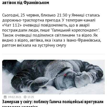
автівок під Франківськом
Сьогодні, 25 червня, близько 21:30 у Ямниці сталась
дорожньо-траспортна пригода. У телеграм-каналі
«Чат 112» очевидці повідомляють, що в аварії
постраждали люди, пише "Галицький кореспондент".
Також очевидці поділилися світлинами та відео. Як
видно з відео, автівка, яка їхала з Івано-Франківська,
раптом виїхала на зустрічну смугу
09.02.2021
13:25
Замерзав у снігу: поблизу Галича поліцейські врятували
молодого чоловіка