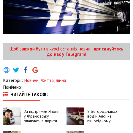
Щоб завжди бути в курсі останніх новин -
приєднуйтесь
до нас у Telegram
!
Категорії:
Новини
,
Життя
,
Війна
Помічено:
ЧИТАЙТЕ ТАКОЖ:
За підтримки Японії
У Богородчанах
у Франківську
водій Audi на
планують відкрити
пішохідному
центр для
переході збив 11-
військових із
річного хлопця