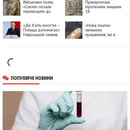
втратою зору
Військових полку
Прикарпатські
«Скеля» почали
піротехніки знищили
переводити до
18
інших підрозділів
вибухонебезпечних
предметів часів
«Де б'ють моск*ля –
Другої світової
«Нова пошта»
Польща допомагає»:
війни
звільнила
Навроцький заявив,
працівників, які в
що Україна може
спеку виштовхали
розраховувати на
на вулицю собаку
допомогу Польщі,
але «без
банд*рівських
прапорів»
ПОПУЛЯРНІ НОВИНИ