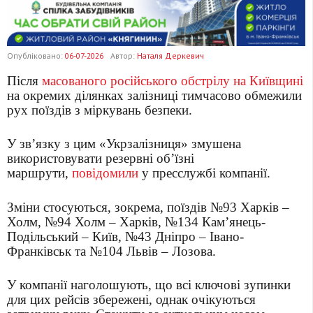
Опубліковано:
06-07-2026
Автор:
Наталя Деркевич
Після
масованого російського обстрілу на Київщині
на окремих ділянках залізниці тимчасово обмежили
рух поїздів з міркувань безпеки.
У зв’язку з цим «Укрзалізниця» змушена
використовувати резервні об’їзні
маршрути,
повідомили
у пресслужбі компанії.
Зміни стосуються, зокрема, поїздів №93 Харків –
Холм, №94 Холм – Харків, №134 Кам’янець-
Подільський – Київ, №43 Дніпро – Івано-
Франківськ та №104 Львів – Лозова.
У компанії наголошують, що всі ключові зупинки
для цих рейсів збережені, однак очікуються