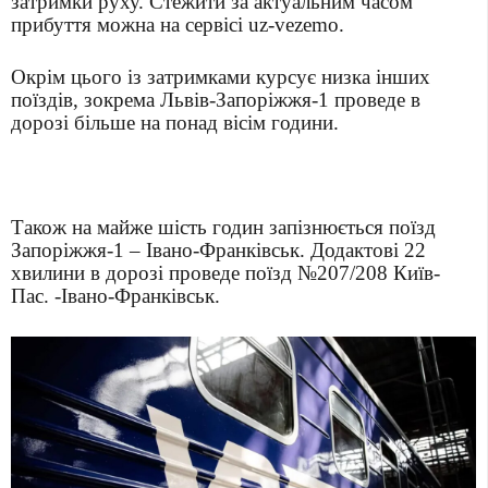
затримки руху. Стежити за актуальним часом
прибуття можна на сервісі uz-vezemo.
Окрім цього із затримками курсує низка інших
поїздів, зокрема Львів-Запоріжжя-1 проведе в
дорозі більше на понад вісім години.
Також на майже шість годин запізнюється поїзд
Запоріжжя-1 – Івано-Франківськ. Додактові 22
хвилини в дорозі проведе поїзд №207/208 Київ-
Пас. -Івано-Франківськ.