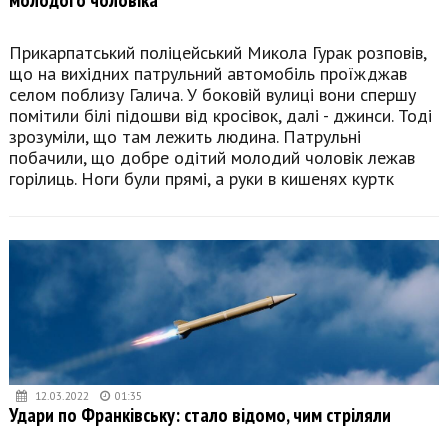
Прикарпатський поліцейський Микола Гурак розповів,
що на вихідних патрульний автомобіль проїжджав
селом поблизу Галича. У боковій вулиці вони спершу
помітили білі підошви від кросівок, далі - джинси. Тоді
зрозуміли, що там лежить людина. Патрульні
побачили, що добре одітий молодий чоловік лежав
горілиць. Ноги були прямі, а руки в кишенях куртк
12.03.2022
01:35
Удари по Франківську: стало відомо, чим стріляли