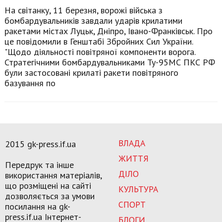
На світанку, 11 березня, ворожі війська з
бомбардувальників завдали ударів крилатими
ракетами містах Луцьк, Дніпро, Івано-Франківськ. Про
це повідомили в Генштабі Збройних Сил України.
"Щодо діяльності повітряної компоненти ворога.
Стратегічними бомбардувальниками Ту-95МС ПКС РФ
були застосовані крилаті ракети повітряного
базування по
ВЛАДА
2015 gk-press.if.ua
ЖИТТЯ
Передрук та інше
ДІЛО
використання матеріалів,
що розміщені на сайті
КУЛЬТУРА
дозволяється за умови
СПОРТ
посилання на gk-
press.if.ua Інтернет-
БЛОГИ