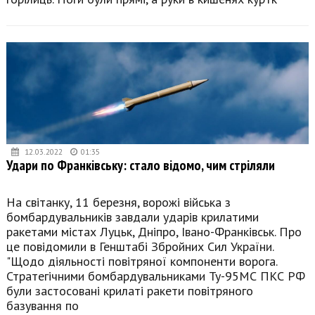
12.03.2022
01:35
Удари по Франківську: стало відомо, чим стріляли
На світанку, 11 березня, ворожі війська з
бомбардувальників завдали ударів крилатими
ракетами містах Луцьк, Дніпро, Івано-Франківськ. Про
це повідомили в Генштабі Збройних Сил України.
"Щодо діяльності повітряної компоненти ворога.
Стратегічними бомбардувальниками Ту-95МС ПКС РФ
були застосовані крилаті ракети повітряного
базування по