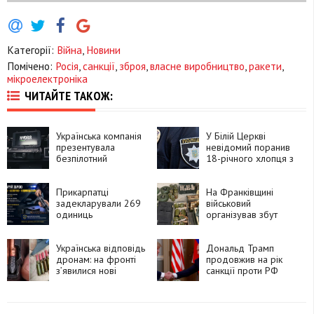
Категорії:
Війна
,
Новини
Помічено:
Росія
,
санкції
,
зброя
,
власне виробництво
,
ракети
,
мікроелектроніка
ЧИТАЙТЕ ТАКОЖ:
Українська компанія
У Білій Церкві
презентувала
невідомий поранив
безпілотний
18-річного хлопця з
комплекс HYDRA
пневматичної зброї
«Хижак»
Прикарпатці
На Франківщині
задекларували 269
військовий
одиниць
організував збут
незареєстрованої
зброї на 4 мільйони
зброї
гривень
Українська відповідь
Дональд Трамп
дронам: на фронті
продовжив на рік
з’явилися нові
санкції проти РФ
спеціальні набої