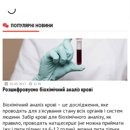
ПОПУЛЯРНІ НОВИНИ
02.05.2017
11:30
Розшифровуємо біохімічний аналіз крові
Біохімічний аналіз крові – це дослідження, яке
проводять для з’ясування стану всіх органів і систем
людини. Забір крові для біохімічного аналізу, як
правило, проводять натщесерце (не можна приймати
їжу і пити рідину за 6-12 годин), можна пити тільки