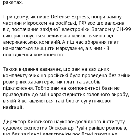
ракетах.
При цьому, як пише Defense Express, попри заміну
частини мікросхем на російські, РФ все ще залежна
від постачання західної електроніки. Загалом у СН-99
використовується величезна кількість чипів від
американських компаній. А під час збирання плат
намагаються знищити маркування, а з ним - й
походження компонентів.
Також видання зазначає, що заміна західних
комплектуючих на російські була проведена без зміни
розмірних характеристик плат та засобів
підключення. Тобто заміна компонентної бази не
призводить до змін характеристик головного виробу,
в якій й вставляються такі блоки супутникової
навігації.
Директор Київського науково-дослідного інституту
судових експертиз Олександр Рувін раніше розповів,
що без західної електроніки російські ракети не