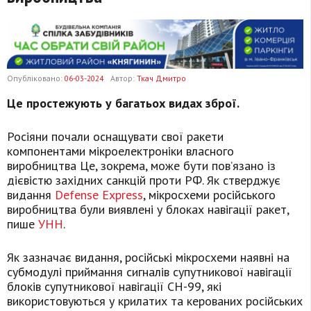
Опубліковано:
06-03-2024
Автор:
Ткач Дмитро
Це простежують у багатьох видах зброї.
Росіяни почали оснащувати свої ракети
компонентами мікроелектроніки власного
виробництва
Це, зокрема, може бути пов’язано із
дієвістю західних санкцій проти РФ. Як стверджує
видання
Defense Express
, мікросхеми російського
виробництва були виявлені у блоках навігації ракет,
пише
УНН
.
Як зазначає видання, російські мікросхеми наявні на
субмодулі приймання сигналів супутникової навігації
блоків супутникової навігації СН-99, які
використовуються у крилатих та керованих російських