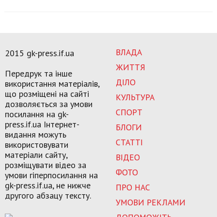
ВЛАДА
2015 gk-press.if.ua
ЖИТТЯ
Передрук та інше
ДІЛО
використання матеріалів,
що розміщені на сайті
КУЛЬТУРА
дозволяється за умови
СПОРТ
посилання на gk-
press.if.ua Інтернет-
БЛОГИ
видання можуть
СТАТТІ
використовувати
матеріали сайту,
ВІДЕО
розміщувати відео за
ФОТО
умови гіперпосилання на
gk-press.if.ua, не нижче
ПРО НАС
другого абзацу тексту.
УМОВИ РЕКЛАМИ