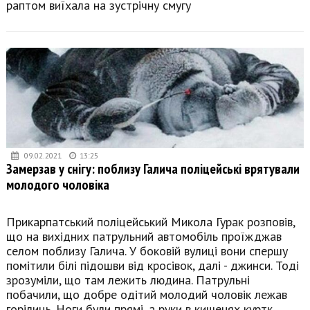
раптом виїхала на зустрічну смугу
09.02.2021
13:25
Замерзав у снігу: поблизу Галича поліцейські врятували
молодого чоловіка
Прикарпатський поліцейський Микола Гурак розповів,
що на вихідних патрульний автомобіль проїжджав
селом поблизу Галича. У боковій вулиці вони спершу
помітили білі підошви від кросівок, далі - джинси. Тоді
зрозуміли, що там лежить людина. Патрульні
побачили, що добре одітий молодий чоловік лежав
горілиць. Ноги були прямі, а руки в кишенях куртк