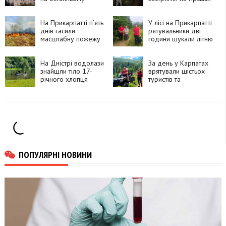
поверсі
дорозі
На Прикарпатті п’ять
У лісі на Прикарпатті
днів гасили
рятувальники дві
масштабну пожежу
години шукали літню
торфу
жінку
На Дністрі водолази
За день у Карпатах
знайшли тіло 17-
врятували шістьох
річного хлопця
туристів та
травмованого
собаку
ПОПУЛЯРНІ НОВИНИ