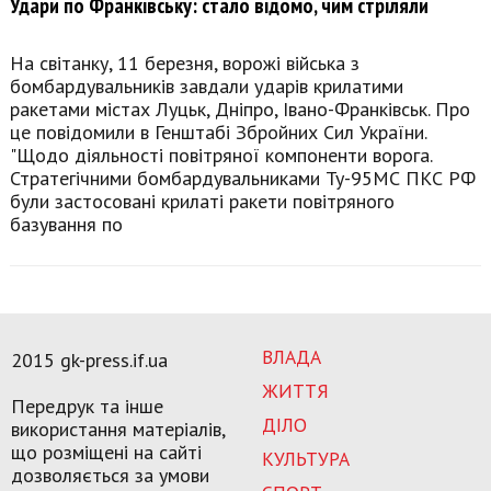
Удари по Франківську: стало відомо, чим стріляли
На світанку, 11 березня, ворожі війська з
бомбардувальників завдали ударів крилатими
ракетами містах Луцьк, Дніпро, Івано-Франківськ. Про
це повідомили в Генштабі Збройних Сил України.
"Щодо діяльності повітряної компоненти ворога.
Стратегічними бомбардувальниками Ту-95МС ПКС РФ
були застосовані крилаті ракети повітряного
базування по
ВЛАДА
2015 gk-press.if.ua
ЖИТТЯ
Передрук та інше
ДІЛО
використання матеріалів,
що розміщені на сайті
КУЛЬТУРА
дозволяється за умови