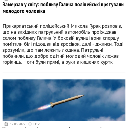
Замерзав у снігу: поблизу Галича поліцейські врятували
молодого чоловіка
Прикарпатський поліцейський Микола Гурак розповів,
що на вихідних патрульний автомобіль проїжджав
селом поблизу Галича. У боковій вулиці вони спершу
помітили білі підошви від кросівок, далі - джинси. Тоді
зрозуміли, що там лежить людина. Патрульні
побачили, що добре одітий молодий чоловік лежав
горілиць. Ноги були прямі, а руки в кишенях куртк
12.03.2022
01:35