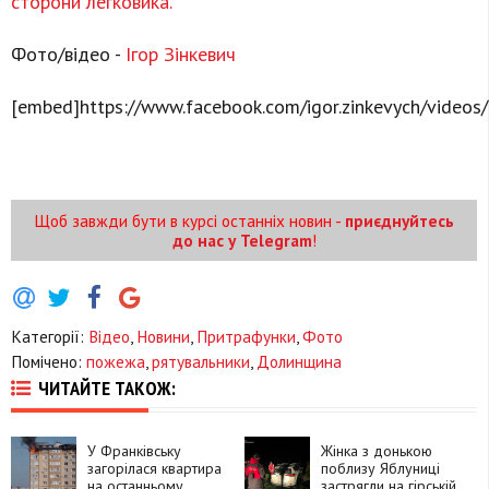
сторони легковика.
Фото/відео -
Ігор Зінкевич
[embed]https://www.facebook.com/igor.zinkevych/vide
Щоб завжди бути в курсі останніх новин -
приєднуйтесь
до нас у Telegram
!
Категорії:
Відео
,
Новини
,
Притрафунки
,
Фото
Помічено:
пожежа
,
рятувальники
,
Долинщина
ЧИТАЙТЕ ТАКОЖ:
У Франківську
Жінка з донькою
загорілася квартира
поблизу Яблуниці
на останньому
застрягли на гірській