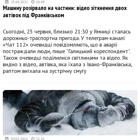
25.06.2021
16:49
Машину розірвало на частини: відео зіткнення двох
автівок під Франківськом
Сьогодні, 25 червня, близько 21:30 у Ямниці сталась
дорожньо-траспортна пригода. У телеграм-каналі
«Чат 112» очевидці повідомляють, що в аварії
постраждали люди, пише "Галицький кореспондент".
Також очевидці поділилися світлинами та відео. Як
видно з відео, автівка, яка їхала з Івано-Франківська,
раптом виїхала на зустрічну смугу
09.02.2021
13:25