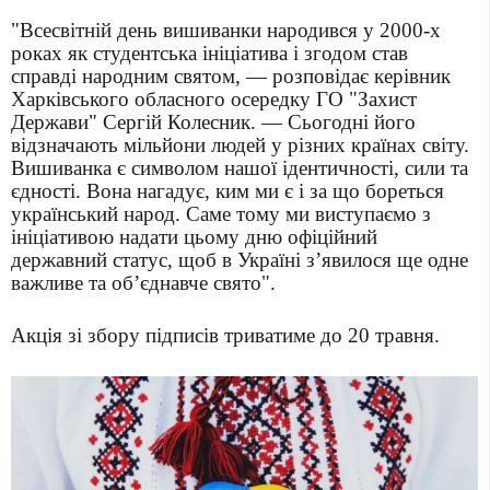
"Всесвітній день вишиванки народився у 2000-х
роках як студентська ініціатива і згодом став
справді народним святом, — розповідає керівник
Харківського обласного осередку ГО "Захист
Держави" Сергій Колесник. — Сьогодні його
відзначають мільйони людей у різних країнах світу.
Вишиванка є символом нашої ідентичності, сили та
єдності. Вона нагадує, ким ми є і за що бореться
український народ. Саме тому ми виступаємо з
ініціативою надати цьому дню офіційний
державний статус, щоб в Україні з’явилося ще одне
важливе та об’єднавче свято".
Акція зі збору підписів триватиме до 20 травня.