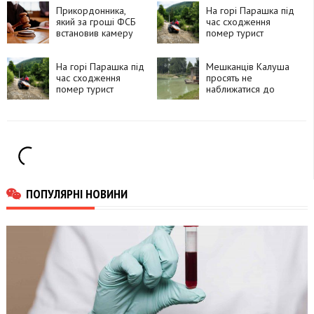
Прикордонника,
На горі Парашка під
який за гроші ФСБ
час сходження
встановив камеру
помер турист
біля залізничної
станції, засудили до
15 років
На горі Парашка під
Мешканців Калуша
час сходження
просять не
помер турист
наближатися до
озера в парку, де
загинули птахи
ПОПУЛЯРНІ НОВИНИ