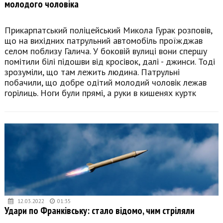
молодого чоловіка
Прикарпатський поліцейський Микола Гурак розповів,
що на вихідних патрульний автомобіль проїжджав
селом поблизу Галича. У боковій вулиці вони спершу
помітили білі підошви від кросівок, далі - джинси. Тоді
зрозуміли, що там лежить людина. Патрульні
побачили, що добре одітий молодий чоловік лежав
горілиць. Ноги були прямі, а руки в кишенях куртк
12.03.2022
01:35
Удари по Франківську: стало відомо, чим стріляли