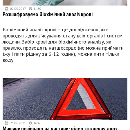
02.05.2017
11:30
Розшифровуємо біохімічний аналіз крові
Біохімічний аналіз крові – це дослідження, яке
проводять для з’ясування стану всіх органів і систем
людини. Забір крові для біохімічного аналізу, як
правило, проводять натщесерце (не можна приймати
їжу і пити рідину за 6-12 годин), можна пити тільки
воду.
25.06.2021
16:49
Машину розірвало на частини: відео зіткнення двох