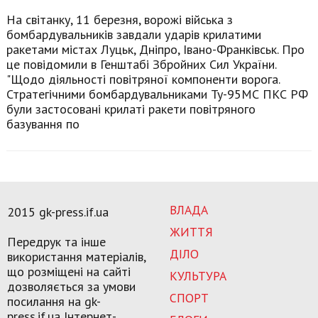
На світанку, 11 березня, ворожі війська з
бомбардувальників завдали ударів крилатими
ракетами містах Луцьк, Дніпро, Івано-Франківськ. Про
це повідомили в Генштабі Збройних Сил України.
"Щодо діяльності повітряної компоненти ворога.
Стратегічними бомбардувальниками Ту-95МС ПКС РФ
були застосовані крилаті ракети повітряного
базування по
ВЛАДА
2015 gk-press.if.ua
ЖИТТЯ
Передрук та інше
ДІЛО
використання матеріалів,
що розміщені на сайті
КУЛЬТУРА
дозволяється за умови
СПОРТ
посилання на gk-
press.if.ua Інтернет-