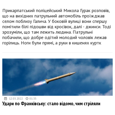
Прикарпатський поліцейський Микола Гурак розповів,
що на вихідних патрульний автомобіль проїжджав
селом поблизу Галича. У боковій вулиці вони спершу
помітили білі підошви від кросівок, далі - джинси. Тоді
зрозуміли, що там лежить людина. Патрульні
побачили, що добре одітий молодий чоловік лежав
горілиць. Ноги були прямі, а руки в кишенях куртк
12.03.2022
01:35
Удари по Франківську: стало відомо, чим стріляли