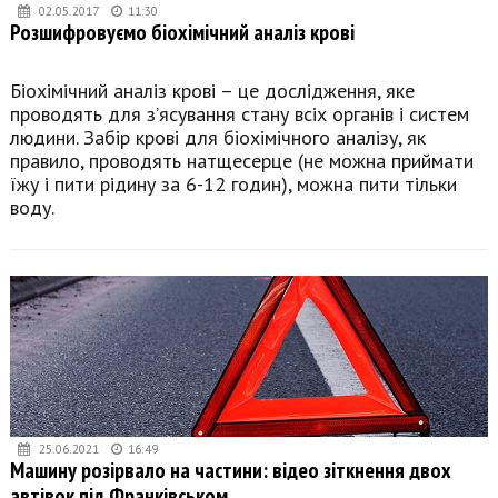
02.05.2017
11:30
Розшифровуємо біохімічний аналіз крові
Біохімічний аналіз крові – це дослідження, яке
проводять для з’ясування стану всіх органів і систем
людини. Забір крові для біохімічного аналізу, як
правило, проводять натщесерце (не можна приймати
їжу і пити рідину за 6-12 годин), можна пити тільки
воду.
25.06.2021
16:49
Машину розірвало на частини: відео зіткнення двох
автівок під Франківськом