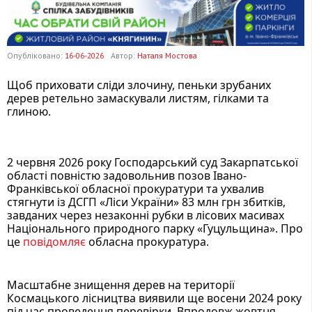
Опубліковано:
16-06-2026
Автор:
Наталя Мостова
Щоб приховати сліди злочину, пеньки зрубаних 
дерев ретельно замаскували листям, гілками та 
глиною. 
2 червня 2026 року Господарський суд Закарпатської 
області повністю задовольнив позов Івано-
Франківської обласної прокуратури та ухвалив 
стягнути із ДСГП «Ліси України» 83 млн грн збитків, 
завданих через незаконні рубки в лісових масивах 
Національного природного парку «Гуцульщина». Про 
це 
повідомляє
 обласна прокуратура. 
Масштабне знищення дерев на території 
Космацького лісництва виявили ще восени 2024 року 
під час проведення перевірки. Впродовж жовтня-