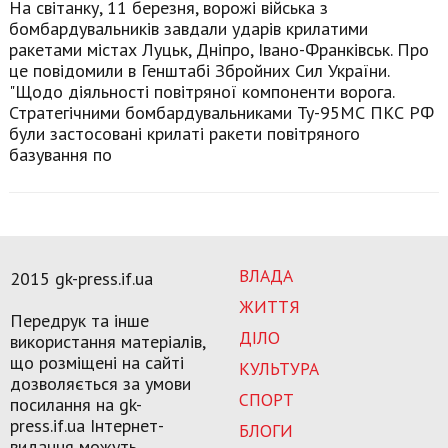
На світанку, 11 березня, ворожі війська з
бомбардувальників завдали ударів крилатими
ракетами містах Луцьк, Дніпро, Івано-Франківськ. Про
це повідомили в Генштабі Збройних Сил України.
"Щодо діяльності повітряної компоненти ворога.
Стратегічними бомбардувальниками Ту-95МС ПКС РФ
були застосовані крилаті ракети повітряного
базування по
ВЛАДА
2015 gk-press.if.ua
ЖИТТЯ
Передрук та інше
ДІЛО
використання матеріалів,
що розміщені на сайті
КУЛЬТУРА
дозволяється за умови
СПОРТ
посилання на gk-
press.if.ua Інтернет-
БЛОГИ
видання можуть