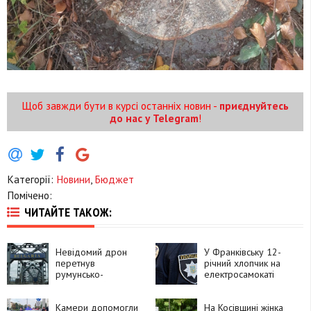
Щоб завжди бути в курсі останніх новин -
приєднуйтесь
до нас у Telegram
!
Категорії:
Новини
,
Бюджет
Помічено:
ЧИТАЙТЕ ТАКОЖ:
Невідомий дрон
У Франківську 12-
перетнув
річний хлопчик на
румунсько-
електросамокаті
болгарський кордон
потрапив під
і вибухнув
автомобіль
Камери допомогли
На Косівщині жінка