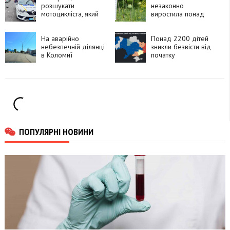
розшукати
незаконно
мотоцикліста, який
виростила понад
утік після ДТП у
270 рослин
Франківську
снотворного маку
На аварійно
Понад 2200 дітей
небезпечній ділянці
зникли безвісти від
в Коломиї
початку
встановлять камеру
повномасштабного
швидкості
вторгнення
ПОПУЛЯРНІ НОВИНИ