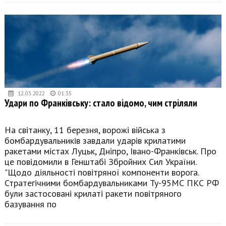
12.03.2022
01:35
Удари по Франківську: стало відомо, чим стріляли
На світанку, 11 березня, ворожі війська з
бомбардувальників завдали ударів крилатими
ракетами містах Луцьк, Дніпро, Івано-Франківськ. Про
це повідомили в Генштабі Збройних Сил України.
"Щодо діяльності повітряної компоненти ворога.
Стратегічними бомбардувальниками Ту-95МС ПКС РФ
були застосовані крилаті ракети повітряного
базування по