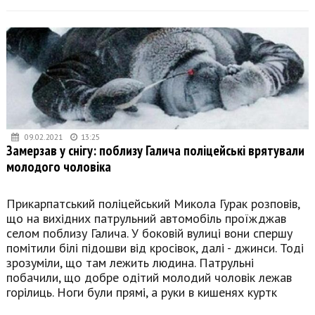
09.02.2021
13:25
Замерзав у снігу: поблизу Галича поліцейські врятували
молодого чоловіка
Прикарпатський поліцейський Микола Гурак розповів,
що на вихідних патрульний автомобіль проїжджав
селом поблизу Галича. У боковій вулиці вони спершу
помітили білі підошви від кросівок, далі - джинси. Тоді
зрозуміли, що там лежить людина. Патрульні
побачили, що добре одітий молодий чоловік лежав
горілиць. Ноги були прямі, а руки в кишенях куртк