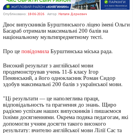
Опубліковано:
18-06-2026
Автор:
Наталя Деркевич
Двоє випускників Бурштинського ліцею імені Ольги
Басараб отримали максимальні 200 балів на
національному мультипредметному тесті.
Про це
повідомила
Бурштинська міська рада.
Високий результат з англійської мови
продемонстрував учень 11-Б класу Ігор
Пенянський, а його однокласник Роман Сидор
здобув максимальні 200 балів з української мови.
"Ці результати — це наполеглива праця,
відповідальность та прагнення до знань. Щиро
радіємо успіхам наших випускників і пишаємося
їхніми досягненнями.
Окрема подяка педагогам, які
допомогли учням досягти такого високого
результату: вчителю англійської мови Лілії Сас та