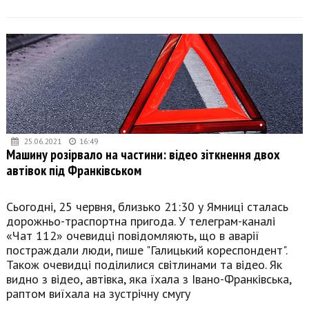
25.06.2021
16:49
Машину розірвало на частини: відео зіткнення двох
автівок під Франківськом
Сьогодні, 25 червня, близько 21:30 у Ямниці сталась
дорожньо-траспортна пригода. У телеграм-каналі
«Чат 112» очевидці повідомляють, що в аварії
постраждали люди, пише "Галицький кореспондент".
Також очевидці поділилися світлинами та відео. Як
видно з відео, автівка, яка їхала з Івано-Франківська,
раптом виїхала на зустрічну смугу