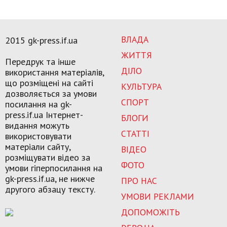
ВЛАДА
2015 gk-press.if.ua
ЖИТТЯ
Передрук та інше
ДІЛО
використання матеріалів,
що розміщені на сайті
КУЛЬТУРА
дозволяється за умови
СПОРТ
посилання на gk-
press.if.ua Інтернет-
БЛОГИ
видання можуть
СТАТТІ
використовувати
матеріали сайту,
ВІДЕО
розміщувати відео за
ФОТО
умови гіперпосилання на
gk-press.if.ua, не нижче
ПРО НАС
другого абзацу тексту.
УМОВИ РЕКЛАМИ
ДОПОМОЖІТЬ