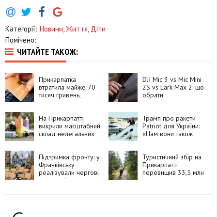
Категорії:
Новини
,
Життя
,
Діти
Помічено:
ЧИТАЙТЕ ТАКОЖ:
Прикарпатка
DJI Mic 3 vs Mic Mini
втратила майже 70
2S vs Lark Max 2: що
тисяч гривень,
обрати
намагаючись
придбати тур на
Мальту
На Прикарпатті
Трамп про ракети
викрили масштабний
Patriot для України:
склад нелегальних
«Нам вони також
рідин для вейпів:
треба»
вилучили десятки
тисяч флаконів
Підтримка фронту: у
Туристичний збір на
Франківську
Прикарпатті
реалізували чергові
перевищив 33,5 млн
проєкти “Бюджету
грн
участі”