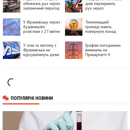
обмежать рух через
днів перекриють
залізничний переїзд
рух через
залізничний переїзд
У Франківську через
Тисменицькій
будівництво
громаді мають
розв’язки з 27 квітня
повернути понад
перекриють частину
500 тис. грн
Надрічної
переплати за світло
У січні та лютому з
Графіки погодинних
Франківська не
вимкнень на
курсуватимуть деякі
Прикарпатті 4
приміські поїзди
грудня
ПОПУЛЯРНІ НОВИНИ