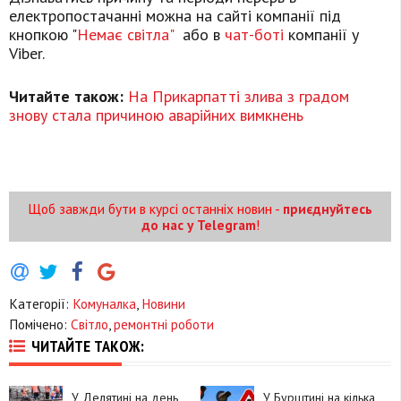
електропостачанні можна на сайті компанії під
кнопкою "
Немає світла"
або в
чат-боті
компанії у
Viber.
Читайте також:
На Прикарпатті злива з градом
знову стала причиною аварійних вимкнень
Щоб завжди бути в курсі останніх новин -
приєднуйтесь
до нас у Telegram
!
Категорії:
Комуналка
,
Новини
Помічено:
Світло
,
ремонтні роботи
ЧИТАЙТЕ ТАКОЖ:
У Делятині на день
У Бурштині на кілька