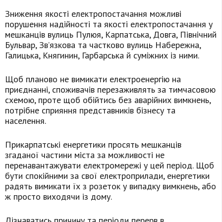
Зниження якості електропостачання можливі
порушення надійності та якості електропостачання у
мешканців вулиць Пулюя, Карпатська, Довга, Північний
Бульвар, Зв’язкова та частково вулиць Набережна,
Галицька, Княгинин, Гарбарська й суміжних із ними.
Щоб планово не вимикати електроенергію на
приєднанні, споживачів перезаживлять за тимчасовою
схемою, проте щоб обійтись без аварійних вимкнень,
потрібне сприяння представників бізнесу та
населення.
Прикарпатські енергетики просять мешканців
згаданої частини міста за можливості не
перенавантажувати електромережі у цей період. Щоб
бути спокійними за свої електроприлади, енергетики
радять вимикати їх з розеток у випадку вимкнень, або
ж просто виходячи із дому.
Дізнаватись причину та періоди перерв в