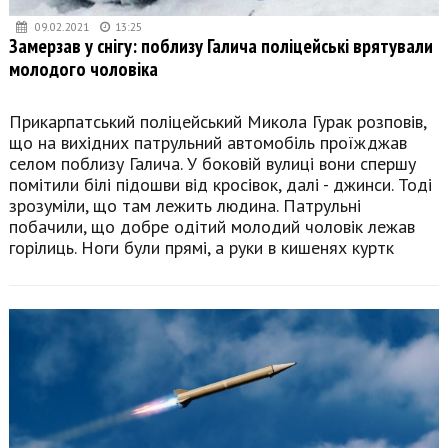
09.02.2021
13:25
Замерзав у снігу: поблизу Галича поліцейські врятували
молодого чоловіка
Прикарпатський поліцейський Микола Гурак розповів,
що на вихідних патрульний автомобіль проїжджав
селом поблизу Галича. У боковій вулиці вони спершу
помітили білі підошви від кросівок, далі - джинси. Тоді
зрозуміли, що там лежить людина. Патрульні
побачили, що добре одітий молодий чоловік лежав
горілиць. Ноги були прямі, а руки в кишенях куртк