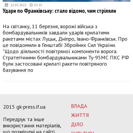
12.03.2022
01:35
Удари по Франківську: стало відомо, чим стріляли
На світанку, 11 березня, ворожі війська з
бомбардувальників завдали ударів крилатими
ракетами містах Луцьк, Дніпро, Івано-Франківськ. Про
це повідомили в Генштабі Збройних Сил України.
"Щодо діяльності повітряної компоненти ворога.
Стратегічними бомбардувальниками Ту-95МС ПКС РФ
були застосовані крилаті ракети повітряного
базування по
ВЛАДА
2015 gk-press.if.ua
ЖИТТЯ
Передрук та інше
ДІЛО
використання матеріалів,
що розміщені на сайті