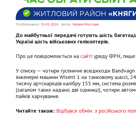
Опубліковано:
31-01-2024
Автор:
Наталя Мостова
До майбутньої передачі готують шість багатоці
Україні шість військових гелікоптерів
.
Про це повідомляється на
сайті
уряду ФРН, пише 
У списку — чотири гусеничні всюдиходи Bandvagn 
інженерні машини Wisent 1 на танковому шассі, 2
тисячу артснарядів калібру 155 мм, система розм
(загалом таких надано дві одиниці), чотири автом
пайків харчування.
Читайте також:
Відбувся обмін: з російського по