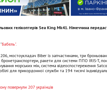
льових гелікоптерів Sea King Mk41.
Німеччина передас
"
Бабель".
206, мостоукладач Biber із запчастинами, три броньован
4 бронетранспортери, ракети для системи ППО IRIS-T, по
інування морських мін, система відеоспостереження Satc
обілі для прикордонної служби та 194 тисячі індивідуал
лону повернули 207 українців