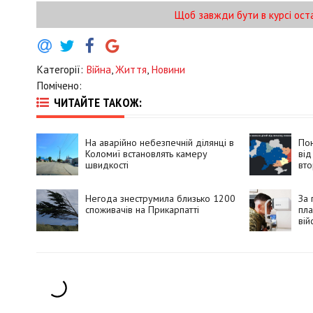
Щоб завжди бути в курсі ост
Категорії:
Війна
,
Життя
,
Новини
Помічено:
ЧИТАЙТЕ ТАКОЖ:
На аварійно небезпечній ділянці в
Пон
Коломиї встановлять камеру
від
швидкості
вто
Негода знеструмила близько 1200
За 
споживачів на Прикарпатті
пла
вій