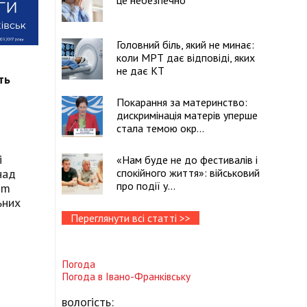
це небезпечно
Головний біль, який не минає:
коли МРТ дає відповіді, яких
не дає КТ
ть
Покарання за материнство:
дискримінація матерів уперше
стала темою окр...
і
«Нам буде не до фестивалів і
над
спокійного життя»: військовий
про події у...
om
ьних
Переглянути всі статті >>
Погода
Погода в
Івано-Франківську
вологість: