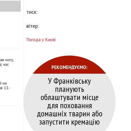
тиск:
вітер:
Погода у Києві
ав ногу,
д час
РЕКОМЕНДУЄМО:
У Франківську
i на
планують
в 11-
облаштувати місце
для поховання
домашніх тварин або
запустити кремацію