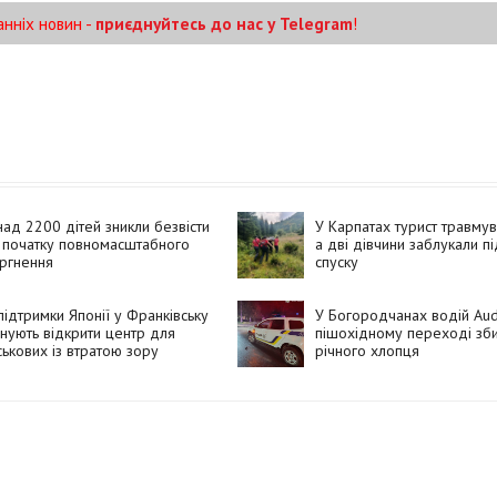
анніх новин -
приєднуйтесь до нас у Telegram
!
ад 2200 дітей зникли безвісти
У Карпатах турист травмув
 початку повномасштабного
а дві дівчини заблукали пі
ргнення
спуску
підтримки Японії у Франківську
У Богородчанах водій Aud
нують відкрити центр для
пішохідному переході зби
ськових із втратою зору
річного хлопця