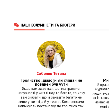
НАШІ КОЛУМНІСТИ ТА БЛОГЕРИ
Соболик Тетяна
Троянство: діалоги, які глядач не
Ми 
повинен був чути
Я враз
Якщо вам здається, що театральної
журналіс
награності у житті надто багато, то хочу
люди зуст
вам сказати, що її занадто багато не
як із такс
лише у житті, а й у театрі. Коли сенсами
немає на
напічкують постановку до too much так,
мені 