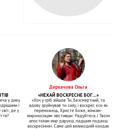
Деркачова Ольга
ІТІВ
«НЕХАЙ ВОСКРЕСНЕ БОГ…»
еча у дику
«Хоч у гріб зійшов Ти, Безсмертний, та
удрішими і
адову зруйнував ти силу, і воскрес єси як
світ, де у
переможець, Христе Боже, жінкам-
иття?
мироносицям звістивши: Радуйтеся, і Твоїм
апостолам мир даруєш, падшим подаєш
воскресіння». Саме цей великодній кондак