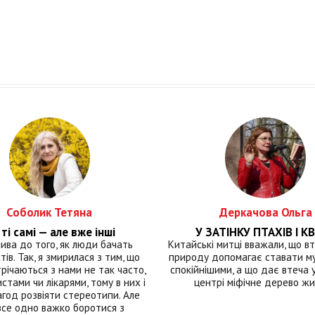
Соболик Тетяна
Деркачова Ольга
ті самі — але вже інші
У ЗАТІНКУ ПТАХІВ І КВ
лива до того, як люди бачать
Китайські митці вважали, що вт
тів. Так, я змирилася з тим, що
природу допомагає ставати м
річаються з нами не так часто,
спокійнішими, а що дає втеча у 
истами чи лікарями, тому в них і
центрі міфічне дерево ж
год розвіяти стереотипи. Але
все одно важко боротися з