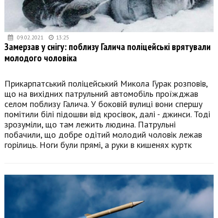
09.02.2021
13:25
Замерзав у снігу: поблизу Галича поліцейські врятували
молодого чоловіка
Прикарпатський поліцейський Микола Гурак розповів,
що на вихідних патрульний автомобіль проїжджав
селом поблизу Галича. У боковій вулиці вони спершу
помітили білі підошви від кросівок, далі - джинси. Тоді
зрозуміли, що там лежить людина. Патрульні
побачили, що добре одітий молодий чоловік лежав
горілиць. Ноги були прямі, а руки в кишенях куртк