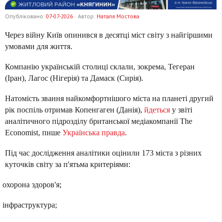
Опубліковано:
07-07-2026
Автор:
Наталя Мостова
Через війну Київ опинився в десятці міст світу з найгіршими
умовами для життя.
Компанію українській столиці склали, зокрема, Тегеран
(Іран), Лагос (Нігерія) та Дамаск (Сирія).
Натомість звання найкомфортнішого міста на планеті другий
рік поспіль отримав Копенгаген (Данія),
йдеться
у звіті
аналітичного підрозділу британської медіакомпанії The
Economist, пише
Українська правда
.
Під час дослідження аналітики оцінили 173 міста з різних
куточків світу за п'ятьма критеріями:
охорона здоров'я;
інфраструктура;