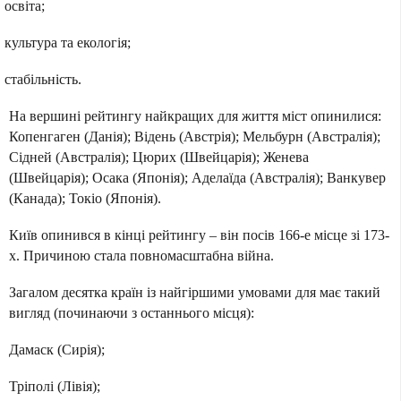
освіта;
культура та екологія;
стабільність.
На вершині рейтингу найкращих для життя міст опинилися:
Копенгаген (Данія); Відень (Австрія); Мельбурн (Австралія);
Сідней (Австралія); Цюрих (Швейцарія); Женева
(Швейцарія); Осака (Японія); Аделаїда (Австралія); Ванкувер
(Канада); Токіо (Японія).
Київ опинився в кінці рейтингу – він посів 166-е місце зі 173-
х. Причиною стала повномасштабна війна.
Загалом десятка країн із найгіршими умовами для має такий
вигляд (починаючи з останнього місця):
Дамаск (Сирія);
Тріполі (Лівія);