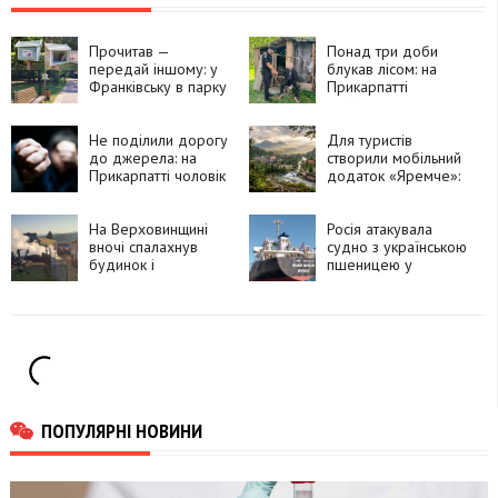
Прочитав —
Понад три доби
передай іншому: у
блукав лісом: на
Франківську в парку
Прикарпатті
Шевченка працює
знайшли 76-річного
безкоштовний
чоловіка, який зник
книгообмін
Не поділили дорогу
дорогою по воду
Для туристів
до джерела: на
створили мобільний
Прикарпатті чоловік
додаток «Яремче»:
побив
що в ньому можна
односельчанку
знайти
На Верховинщині
Росія атакувала
вночі спалахнув
судно з українською
будинок і
пшеницею у
господарські
Чорному морі: є
споруди:
загиблий та
травмувалася жінка
поранені
ПОПУЛЯРНІ НОВИНИ