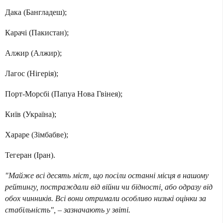
Дака (Бангладеш);
Карачі (Пакистан);
Алжир (Алжир);
Лагос (Нігерія);
Порт-Морсбі (Папуа Нова Гвінея);
Київ (Україна);
Хараре (Зімбабве);
Тегеран (Іран).
"Майже всі десять міст, що посіли останні місця в нашому
рейтингу, постраждали від війни чи бідності, або одразу від
обох чинників. Всі вони отримали особливо низькі оцінки за
стабільність", – зазначають у звіті.