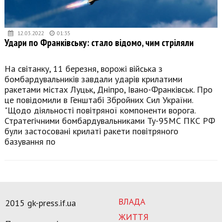
12.03.2022
01:35
Удари по Франківську: стало відомо, чим стріляли
На світанку, 11 березня, ворожі війська з
бомбардувальників завдали ударів крилатими
ракетами містах Луцьк, Дніпро, Івано-Франківськ. Про
це повідомили в Генштабі Збройних Сил України.
"Щодо діяльності повітряної компоненти ворога.
Стратегічними бомбардувальниками Ту-95МС ПКС РФ
були застосовані крилаті ракети повітряного
базування по
ВЛАДА
2015 gk-press.if.ua
ЖИТТЯ