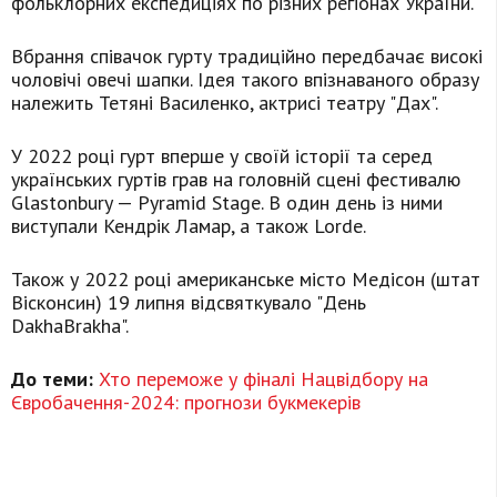
фольклорних експедиціях по різних регіонах України.
Вбрання співачок гурту традиційно передбачає високі
чоловічі овечі шапки. Ідея такого впізнаваного образу
належить Тетяні Василенко, актрисі театру "Дах".
У 2022 році гурт вперше у своїй історії та серед
українських гуртів грав на головній сцені фестивалю
Glastonbury — Pyramid Stage. В один день із ними
виступали
Кендрік Ламар, а також Lorde.
Також у 2022 році американське місто Медісон (штат
Вісконсин) 19 липня відсвяткувало "День
DakhaBrakha".
До теми:
Хто переможе у фіналі Нацвідбору на
Євробачення-2024: прогнози букмекерів