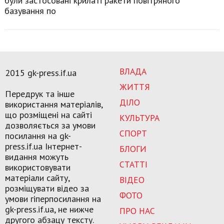
були застосовані крилаті ракети повітряного
базування по
ВЛАДА
2015 gk-press.if.ua
ЖИТТЯ
Передрук та інше
ДІЛО
використання матеріалів,
що розміщені на сайті
КУЛЬТУРА
дозволяється за умови
СПОРТ
посилання на gk-
press.if.ua Інтернет-
БЛОГИ
видання можуть
СТАТТІ
використовувати
матеріали сайту,
ВІДЕО
розміщувати відео за
ФОТО
умови гіперпосилання на
gk-press.if.ua, не нижче
ПРО НАС
другого абзацу тексту.