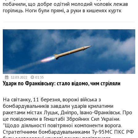
побачили, що добре одітий молодий чоловік лежав
горілиць. Ноги були прямі, а руки в кишенях куртк
12.03.2022
01:35
Удари по Франківську: стало відомо, чим стріляли
На світанку, 11 березня, ворожі війська з
бомбардувальників завдали ударів крилатими
ракетами містах Луцьк, Дніпро, Івано-Франківськ. Про
це повідомили в Генштабі Збройних Сил України.
"Щодо діяльності повітряної компоненти ворога.
Стратегічними бомбардувальниками Ту-95МС ПКС РФ