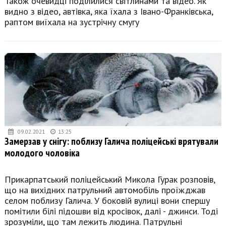
Також очевидці поділилися світлинами та відео. Як
видно з відео, автівка, яка їхала з Івано-Франківська,
раптом виїхала на зустрічну смугу
09.02.2021
13:25
Замерзав у снігу: поблизу Галича поліцейські врятували
молодого чоловіка
Прикарпатський поліцейський Микола Гурак розповів,
що на вихідних патрульний автомобіль проїжджав
селом поблизу Галича. У боковій вулиці вони спершу
помітили білі підошви від кросівок, далі - джинси. Тоді
зрозуміли, що там лежить людина. Патрульні