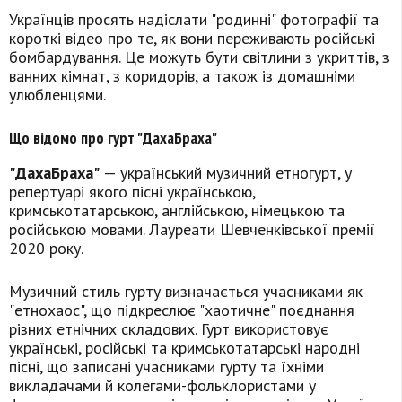
Українців просять надіслати "родинні" фотографії та
короткі відео про те, як вони переживають російські
бомбардування. Це можуть бути світлини з укриттів, з
ванних кімнат, з коридорів, а також із домашніми
улюбленцями.
Що відомо про гурт "ДахаБраха"
"ДахаБраха"
— український музичний етногурт, у
репертуарі якого пісні українською,
кримськотатарською, англійською, німецькою та
російською мовами. Лауреати Шевченківської премії
2020 року.
Музичний стиль гурту визначається учасниками як
"етнохаос", що підкреслює "хаотичне" поєднання
різних етнічних складових. Гурт використовує
українські, російські та кримськотатарські народні
пісні, що записані учасниками гурту та їхніми
викладачами й колегами-фольклористами у