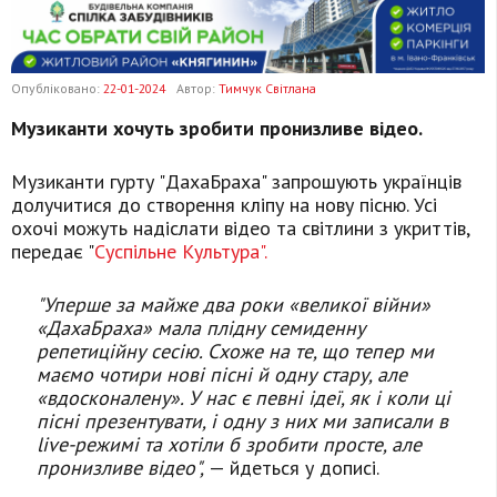
Опубліковано:
22-01-2024
Автор:
Тимчук Світлана
Музиканти хочуть зробити пронизливе відео.
Музиканти гурту "ДахаБраха" запрошують українців
долучитися до створення кліпу на нову пісню. Усі
охочі можуть надіслати відео та світлини з укриттів,
передає "
Суспільне Культура".
"Уперше за майже два роки «великої війни»
«ДахаБраха» мала плідну семиденну
репетиційну сесію. Схоже на те, що тепер ми
маємо чотири нові пісні й одну стару, але
«вдосконалену». У нас є певні ідеї, як і коли ці
пісні презентувати, і одну з них ми записали в
live-режимі та хотіли б зробити просте, але
пронизливе відео",
— йдеться у дописі.