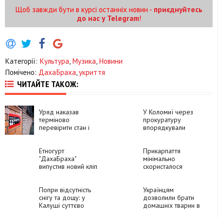
Щоб завжди бути в курсі останніх новин -
приєднуйтесь
до нас у Telegram
!
Категорії:
Культура
,
Музика
,
Новини
Помічено:
ДахаБраха
,
укриття
ЧИТАЙТЕ ТАКОЖ:
Уряд наказав
У Коломиї через
терміново
прокуратуру
перевірити стан і
впорядкували
доступність усіх
протирадіаційне
укриттів
укриття
Етногурт
Прикарпаття
"ДахаБраха"
мінімально
випустив новий кліп
скористалося
із фото та відео
субвенцією на
українців з укриттів
облаштування
Попри відсутність
укриттів у школах
Українцям
снігу та дощу: у
дозволили брати
Калуші суттєво
домашніх тварин в
підтоплене укриття
укриття, - МВС