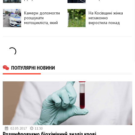
болгарський кордон
потрапив під
і вибухнув
автомобіль
Камери допомогли
На Косівщині жінка
розшукати
незаконно
мотоцикліста, який
виростила понад
утік після ДТП у
270 рослин
Франківську
снотворного маку
ПОПУЛЯРНІ НОВИНИ
02.05.2017
11:30
Розшифровуємо біохімічний аналіз крові