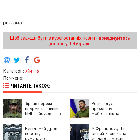
реклама
Щоб завжди бути в курсі останніх новин -
приєднуйтесь
до нас у Telegram
!
Категорії:
Життя
Помічено:
ЧИТАЙТЕ ТАКОЖ:
Зірвав ворожі
Росія готує
штурми та знищив
приховану
БМП: військового з
мобілізацію та
Прикарпаття
планує залучити до
нагородили
50 тисяч військових
орденом «За
Невідомий дрон
із КНДР, —
У Франківську 12-
мужність»
перетнув
Володимир
річний хлопчик на
румунсько-
Зеленський
електросамокаті