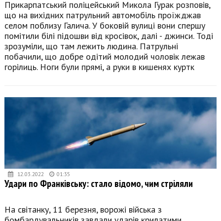
Прикарпатський поліцейський Микола Гурак розповів,
що на вихідних патрульний автомобіль проїжджав
селом поблизу Галича. У боковій вулиці вони спершу
помітили білі підошви від кросівок, далі - джинси. Тоді
зрозуміли, що там лежить людина. Патрульні
побачили, що добре одітий молодий чоловік лежав
горілиць. Ноги були прямі, а руки в кишенях куртк
12.03.2022
01:35
Удари по Франківську: стало відомо, чим стріляли
На світанку, 11 березня, ворожі війська з
бомбардувальників завдали ударів крилатими