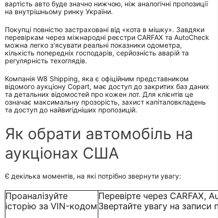
вартість авто буде значно нижчою, ніж аналогічні пропозиції
на внутрішньому ринку України.
Покупці повністю застраховані від «кота в мішку». Завдяки
перевіркам через міжнародні реєстри CARFAX та AutoCheck
можна легко з'ясувати реальні показники одометра,
кількість попередніх господарів, серйозність аварій та
регулярність техоглядів.
Компанія W8 Shipping, яка є офіційним представником
відомого аукціону Copart, має доступ до закритих баз даних
та детальних відомостей про кожен лот. Для клієнтів це
означає максимальну прозорість, захист капіталовкладень
та доступ до найвигідніших пропозицій.
Як обрати автомобіль на
аукціонах США
Є декілька моментів, на які потрібно звернути увагу:
Проаналізуйте
Перевірте через CARFAX, A
історію за VIN-кодом
Звертайте увагу на записи