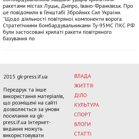
ракетами містах Луцьк, Дніпро, Івано-Франківськ. Про
це повідомили в Генштабі Збройних Сил України.
"Щодо діяльності повітряної компоненти ворога.
Стратегічними бомбардувальниками Ту-95МС ПКС РФ
були застосовані крилаті ракети повітряного
базування по
ВЛАДА
2015 gk-press.if.ua
ЖИТТЯ
Передрук та інше
ДІЛО
використання матеріалів,
що розміщені на сайті
КУЛЬТУРА
дозволяється за умови
СПОРТ
посилання на gk-
press.if.ua Інтернет-
БЛОГИ
видання можуть
СТАТТІ
використовувати