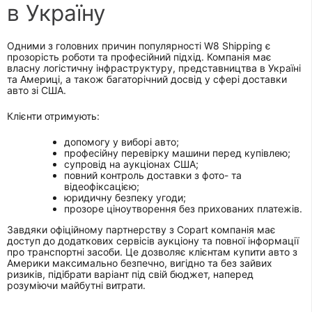
в Україну
Одними з головних причин популярності W8 Shipping є
прозорість роботи та професійний підхід. Компанія має
власну логістичну інфраструктуру, представництва в Україні
та Америці, а також багаторічний досвід у сфері доставки
авто зі США.
Клієнти отримують:
допомогу у виборі авто;
професійну перевірку машини перед купівлею;
супровід на аукціонах США;
повний контроль доставки з фото- та
відеофіксацією;
юридичну безпеку угоди;
прозоре ціноутворення без прихованих платежів.
Завдяки офіційному партнерству з Copart компанія має
доступ до додаткових сервісів аукціону та повної інформації
про транспортні засоби. Це дозволяє клієнтам купити авто з
Америки максимально безпечно, вигідно та без зайвих
ризиків, підібрати варіант під свій бюджет, наперед
розуміючи майбутні витрати.