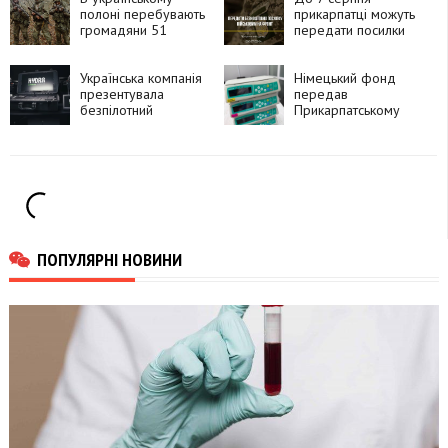
полоні перебувають
прикарпатці можуть
громадяни 51
передати посилки
країни, які воювали
для захисників і
за Росію
рідних на фронті
Українська компанія
Німецький фонд
презентувала
передав
безпілотний
Прикарпатському
комплекс HYDRA
онкоцентру 15
«Хижак»
інфузійних насосів
ПОПУЛЯРНІ НОВИНИ