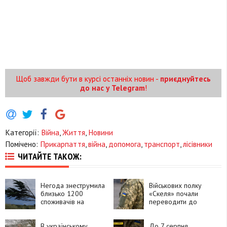
Щоб завжди бути в курсі останніх новин -
приєднуйтесь
до нас у Telegram
!
Категорії:
Війна
,
Життя
,
Новини
Помічено:
Прикарпаття
,
війна
,
допомога
,
транспорт
,
лісівники
ЧИТАЙТЕ ТАКОЖ:
Негода знеструмила
Військових полку
близько 1200
«Скеля» почали
споживачів на
переводити до
Прикарпатті
інших підрозділів
В українському
До 7 серпня