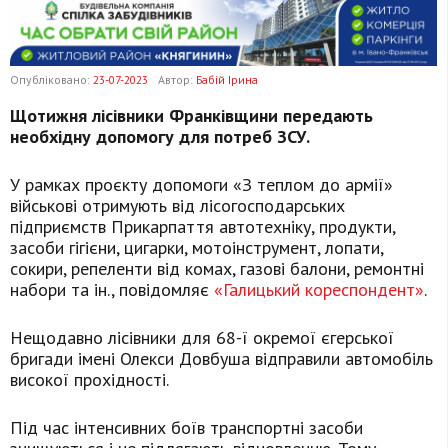
Опубліковано:
23-07-2023
Автор:
Бабій Ірина
Щотижня лісівники Франківщини передають
необхідну допомогу для потреб ЗСУ.
У рамках проєкту допомоги «З теплом до армії»
військові отримують від лісогосподарських
підприємств Прикарпаття автотехніку, продукти,
засоби гігієни, цигарки, мотоінструмент, лопати,
сокири, репеленти від комах, газові балони, ремонтні
набори та ін., повідомляє
«Галицький кореспондент»
.
Нещодавно лісівники для 68-ї окремої єгерської
бригади імені Олекси Довбуша відправили автомобіль
високої прохідності.
Під час інтенсивних боїв транспортні засоби