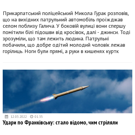
Прикарпатський поліцейський Микола Гурак розповів,
що на вихідних патрульний автомобіль проїжджав
селом поблизу Галича. У боковій вулиці вони спершу
помітили білі підошви від кросівок, далі - джинси. Тоді
зрозуміли, що там лежить людина. Патрульні
побачили, що добре одітий молодий чоловік лежав
горілиць. Ноги були прямі, а руки в кишенях куртк
12.03.2022
01:35
Удари по Франківську: стало відомо, чим стріляли