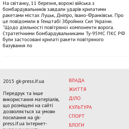
На світанку, 11 березня, ворожі війська з
бомбардувальників завдали ударів крилатими
ракетами містах Луцьк, Дніпро, Івано-Франківськ. Про
це повідомили в Генштабі Збройних Сил України.
"Щодо діяльності повітряної компоненти ворога.
Стратегічними бомбардувальниками Ту-95МС ПКС РФ
були застосовані крилаті ракети повітряного
базування по
ВЛАДА
2015 gk-press.if.ua
ЖИТТЯ
Передрук та інше
ДІЛО
використання матеріалів,
що розміщені на сайті
КУЛЬТУРА
дозволяється за умови
СПОРТ
посилання на gk-
press.if.ua Інтернет-
БЛОГИ