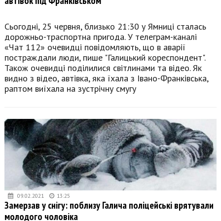
автівок під Франківськом
Сьогодні, 25 червня, близько 21:30 у Ямниці сталась
дорожньо-траспортна пригода. У телеграм-каналі
«Чат 112» очевидці повідомляють, що в аварії
постраждали люди, пише "Галицький кореспондент".
Також очевидці поділилися світлинами та відео. Як
видно з відео, автівка, яка їхала з Івано-Франківська,
раптом виїхала на зустрічну смугу
09.02.2021
13:25
Замерзав у снігу: поблизу Галича поліцейські врятували
молодого чоловіка