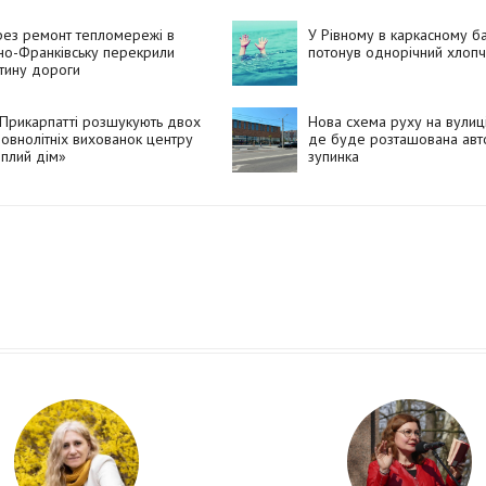
ез ремонт тепломережі в
У Рівному в каркасному б
но-Франківську перекрили
потонув однорічний хлопч
тину дороги
Прикарпатті розшукують двох
Нова схема руху на вулиці
овнолітніх вихованок центру
де буде розташована авт
плий дім»
зупинка