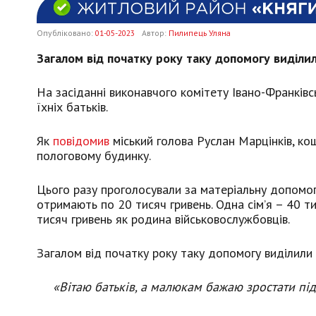
Опубліковано:
01-05-2023
Автор:
Пилипець Уляна
Загалом від початку року таку допомогу виділил
На засіданні виконавчого комітету Івано-Франківс
їхніх батьків.
Як
повідомив
міський голова Руслан Марцінків, кош
пологовому будинку.
Цього разу проголосували за матеріальну допомогу
отримають по 20 тисяч гривень. Одна сім’я – 40 ти
тисяч гривень як родина військовослужбовців.
Загалом від початку року таку допомогу виділили 
«Вітаю батьків, а малюкам бажаю зростати пі