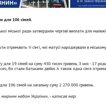
и для 106 сімей.
ької міської ради затвердили чергові виплати для малюкі
ти отримають ті сім’ї, чиї матусі народжували в міськом
 для 19 сімей на суму 430 тисяч гривень. З них - 17 род
сяч, бо стали батьками двійні. А також одна сім’я отрим
для 106 сімей на загальну суму 2 270 000 гривень.
д мирним небом України», - написав мер.