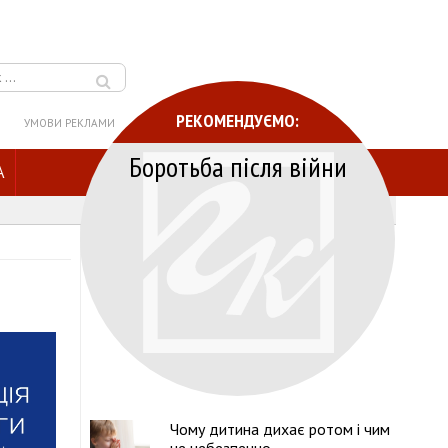
РЕКОМЕНДУЄМО:
УМОВИ РЕКЛАМИ
Боротьба після війни
A
Чому дитина дихає ротом і чим