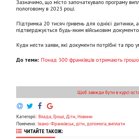
Зазначимо, що місто започаткувало програму випл
пологовому в 2023 році.
Підтримка 20 тисяч гривень для однієї дитинки, а
підтверджується будь-яким військовим документом
Куди нести заяви, які документи потрібні та про
До теми:
Понад 300 франківців отримають грошо
Щоб завжди бути в курсі ост
Категорії:
Влада
,
Гроші
,
Діти
,
Новини
Помічено:
Івано-Франківськ
,
діти
,
допомога
,
виплати
ЧИТАЙТЕ ТАКОЖ: