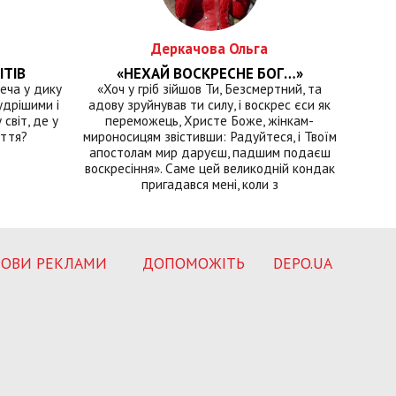
Деркачова Ольга
ІТІВ
«НЕХАЙ ВОСКРЕСНЕ БОГ…»
еча у дику
«Хоч у гріб зійшов Ти, Безсмертний, та
удрішими і
адову зруйнував ти силу, і воскрес єси як
світ, де у
переможець, Христе Боже, жінкам-
иття?
мироносицям звістивши: Радуйтеся, і Твоїм
апостолам мир даруєш, падшим подаєш
воскресіння». Саме цей великодній кондак
пригадався мені, коли з
ОВИ РЕКЛАМИ
ДОПОМОЖІТЬ
DEPO.UA