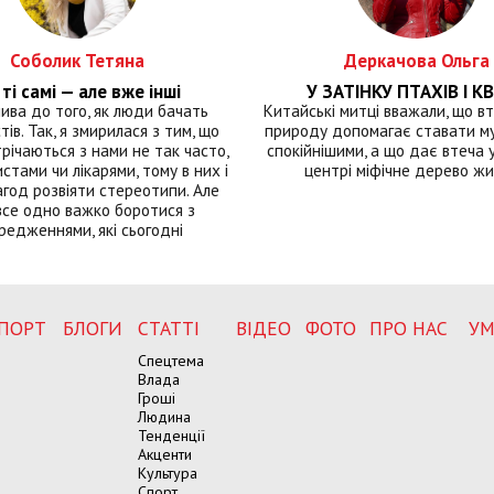
Соболик Тетяна
Деркачова Ольга
ті самі — але вже інші
У ЗАТІНКУ ПТАХІВ І КВ
лива до того, як люди бачать
Китайські митці вважали, що вт
тів. Так, я змирилася з тим, що
природу допомагає ставати м
річаються з нами не так часто,
спокійнішими, а що дає втеча у 
истами чи лікарями, тому в них і
центрі міфічне дерево ж
год розвіяти стереотипи. Але
все одно важко боротися з
редженнями, які сьогодні
ПОРТ
БЛОГИ
СТАТТІ
ВІДЕО
ФОТО
ПРО НАС
УМ
Спецтема
Влада
Гроші
Людина
Тенденції
Акценти
Культура
Спорт