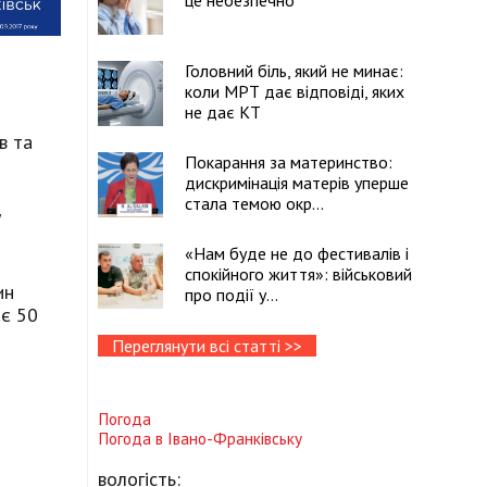
це небезпечно
Головний біль, який не минає:
коли МРТ дає відповіді, яких
не дає КТ
в та
Покарання за материнство:
дискримінація матерів уперше
стала темою окр...
у
«Нам буде не до фестивалів і
спокійного життя»: військовий
ин
про події у...
ає 50
Переглянути всі статті >>
Погода
Погода в
Івано-Франківську
вологість: