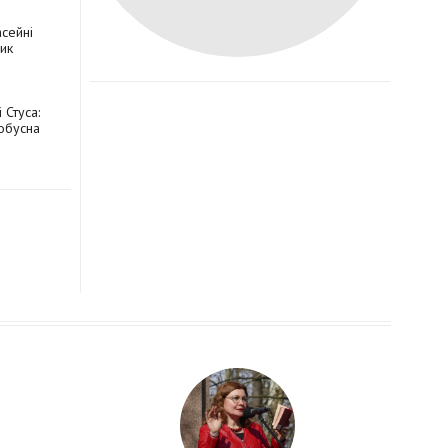
асейні
ик
 Стуса:
обусна