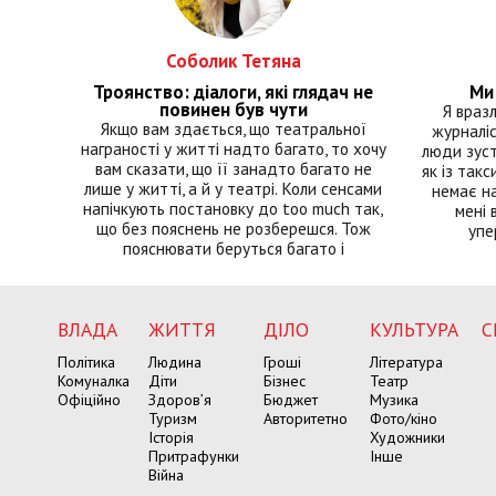
Соболик Тетяна
Троянство: діалоги, які глядач не
Ми 
повинен був чути
Я враз
Якщо вам здається, що театральної
журналіс
награності у житті надто багато, то хочу
люди зуст
вам сказати, що її занадто багато не
як із такс
лише у житті, а й у театрі. Коли сенсами
немає на
напічкують постановку до too much так,
мені 
що без пояснень не розберешся. Тож
упе
пояснювати беруться багато і
ВЛАДА
ЖИТТЯ
ДІЛО
КУЛЬТУРА
С
Політика
Людина
Гроші
Література
Комуналка
Діти
Бізнес
Театр
Офіційно
Здоров’я
Бюджет
Музика
Туризм
Авторитетно
Фото/кіно
Історія
Художники
Притрафунки
Інше
Війна