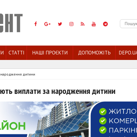
Пошук:
ГИ
СТАТТІ
НАШІ ПРОЄКТИ
ДОПОМОЖІТЬ
DEPO.U
а народження дитини
ають виплати за народження дитини