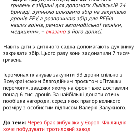
гривень є зібрані для допомоги Львівській 24
бригаді. Зупиняю цілковито збір на закупівлю
дронів FPV, а розпочинаю збір для РЕБів
наших воїнів, ремонт автомобільної техніки,
медицини», –
вказано
в його дописі.
Навіть діти з дитячого садка допомагають духівнику
закривати збір. Цього разу вони задонатили 7 тисяч
гривень.
Ієромонах планував закупити 33 дрони спільно з
Всеукраїнським благодійним проєктом «Пташки
перемоги», завдяки якому на фронт вже доставили
понад 6 тис. дронів. За найбільші донати отець
пообіцяв нагороди, серед яких прапор великого
розміру з особистим підписом Валерія Залужного.
До теми:
Через брак вибухівки у Європі Фінляндія
хоче побудувати тротиловий завод