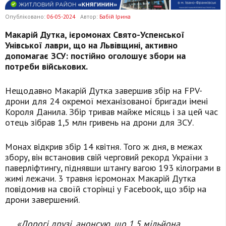
Опубліковано:
06-05-2024
Автор:
Бабій Ірина
Макарій Дутка, ієромонах Свято-Успенської
Унівської лаври, що на Львівщині, активно
допомагає ЗСУ: постійно оголошує збори на
потреби військових.
Нещодавно Макарій Дутка завершив збір на FPV-
дрони для 24 окремої механізованої бригади імені
Короля Данила. Збір тривав майже місяць і за цей час
отець зібрав 1,5 млн гривень на дрони для ЗСУ.
Монах відкрив збір 14 квітня. Того ж дня, в межах
збору, він встановив свій черговий рекорд України з
паверліфтингу, піднявши штангу вагою 193 кілограми в
жимі лежачи. 3 травня ієромонах Макарій Дутка
повідомив на своїй сторінці у Facebook, що збір на
дрони завершений.
«Дорогі друзі, анонсую, що 1,5 мільйона