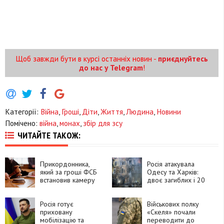
Щоб завжди бути в курсі останніх новин -
приєднуйтесь
до нас у Telegram
!
Категорії:
Війна
,
Гроші
,
Діти
,
Життя
,
Людина
,
Новини
Помічено:
війна
,
монах
,
збір для зсу
ЧИТАЙТЕ ТАКОЖ:
Прикордонника,
Росія атакувала
який за гроші ФСБ
Одесу та Харків:
встановив камеру
двоє загиблих і 20
біля залізничної
постраждалих
станції, засудили до
15 років
Росія готує
Військових полку
приховану
«Скеля» почали
мобілізацію та
переводити до