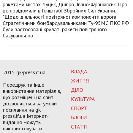
ракетами містах Луцьк, Дніпро, Івано-Франківськ. Про
це повідомили в Генштабі Збройних Сил України.
"Щодо діяльності повітряної компоненти ворога.
Стратегічними бомбардувальниками Ту-95МС ПКС РФ
були застосовані крилаті ракети повітряного
базування по
ВЛАДА
2015 gk-press.if.ua
ЖИТТЯ
Передрук та інше
ДІЛО
використання матеріалів,
що розміщені на сайті
КУЛЬТУРА
дозволяється за умови
СПОРТ
посилання на gk-
press.if.ua Інтернет-
БЛОГИ
видання можуть
СТАТТІ
використовувати