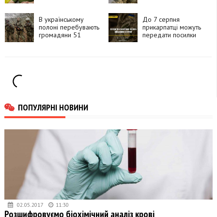
планує залучити до
інших підрозділів
50 тисяч військових
із КНДР, —
В українському
До 7 серпня
Володимир
полоні перебувають
прикарпатці можуть
Зеленський
громадяни 51
передати посилки
країни, які воювали
для захисників і
за Росію
рідних на фронті
ПОПУЛЯРНІ НОВИНИ
02.05.2017
11:30
Розшифровуємо біохімічний аналіз крові