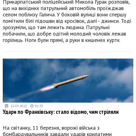
Прикарпатський поліцейський Микола Гурак розповів,
що на вихідних патрульний автомобіль проїжджав
селом поблизу Галича. У боковій вулиці вони спершу
помітили білі підошви від кросівок, далі - джинси. Тоді
зрозуміли, що там лежить людина. Патрульні
побачили, що добре одітий молодий чоловік лежав
горілиць. Ноги були прямі, а руки в кишенях куртк
12.03.2022
01:35
Удари по Франківську: стало відомо, чим стріляли
На світанку, 11 березня, ворожі війська з
бомбардувальників завдали ударів крилатими