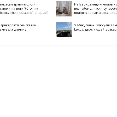
нківські травматологи
На Верховинщині чоловік 
тавили на ноги 90-річну
незнайомця після супереч
ієнтку після складної операції
політику та намагався вид
вбивство за самогубство
Прикарпатті блискавка
У Микуличині зіткнулися Pe
вмувала дівчину
Lexus: двоє людей у лікар