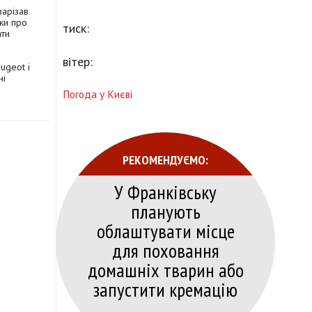
зарізав
ки про
тиск:
ати
вітер:
ugeot і
ні
Погода у Києві
РЕКОМЕНДУЄМО:
У Франківську
планують
облаштувати місце
для поховання
домашніх тварин або
запустити кремацію