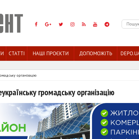
Пошук:
ГИ
СТАТТІ
НАШІ ПРОЄКТИ
ДОПОМОЖІТЬ
DEPO.U
ромадську організацію
еукраїнську громадську організацію