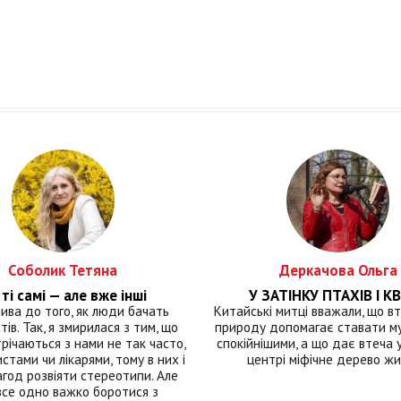
Соболик Тетяна
Деркачова Ольга
ті самі — але вже інші
У ЗАТІНКУ ПТАХІВ І КВ
лива до того, як люди бачать
Китайські митці вважали, що вт
тів. Так, я змирилася з тим, що
природу допомагає ставати м
річаються з нами не так часто,
спокійнішими, а що дає втеча у 
истами чи лікарями, тому в них і
центрі міфічне дерево ж
год розвіяти стереотипи. Але
все одно важко боротися з