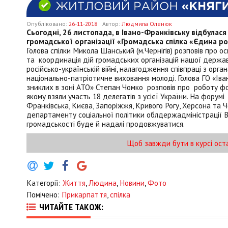
Опубліковано:
26-11-2018
Автор:
Людмила Оленюк
Сьогодні, 26 листопада, в Івано-Франківську відбулас
громадської організації «Громадська спілка «Єдина р
Голова спілки Микола Шанський (м.Чернігів) розповів про о
та координація дій громадських організацій нашої держав
російсько-українській війні, налагодження співпраці з орг
національно-патріотичне виховання молоді. Голова ГО «Іван
зниклих в зоні АТО» Степан Чомко розповів про роботу фор
якому взяли участь 18 делегатів з усієї України. На форумі 
Франківська, Києва, Запоріжжя, Кривого Рогу, Херсона та 
департаменту соціальної політики облдержадміністрації В
громадськості буде й надалі продовжуватися.
Щоб завжди бути в курсі ост
Категорії:
Життя
,
Людина
,
Новини
,
Фото
Помічено:
Прикарпаття
,
спілка
ЧИТАЙТЕ ТАКОЖ: