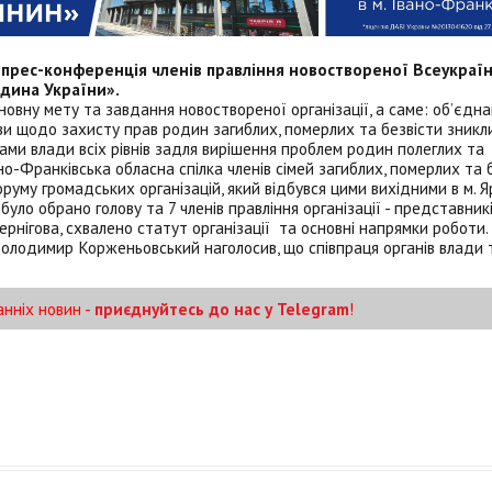
я прес-конференція членів правління новоствореної Всеукраї
одина України».
сновну мету та завдання новоствореної організації, а саме: об’єдн
и щодо захисту прав родин загиблих, померлих та безвісти зникл
анами влади всіх рівнів задля вирішення проблем родин полеглих та
о-Франківська обласна спілка членів сімей загиблих, померлих та 
уму громадських організацій, який відбувся цими вихідними в м. Я
було обрано голову та 7 членів правління організації - представникі
Чернігова, схвалено статут організації та основні напрямки роботи
олодимир Корженьовський наголосив, що співпраця органів влади 
анніх новин -
приєднуйтесь до нас у Telegram
!