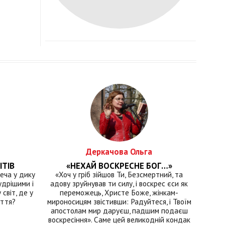
Деркачова Ольга
ІТІВ
«НЕХАЙ ВОСКРЕСНЕ БОГ…»
еча у дику
«Хоч у гріб зійшов Ти, Безсмертний, та
удрішими і
адову зруйнував ти силу, і воскрес єси як
світ, де у
переможець, Христе Боже, жінкам-
иття?
мироносицям звістивши: Радуйтеся, і Твоїм
апостолам мир даруєш, падшим подаєш
воскресіння». Саме цей великодній кондак