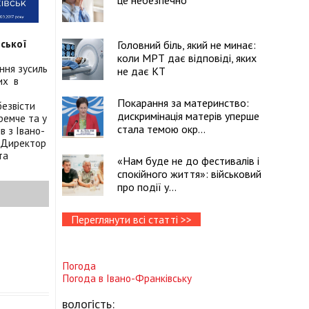
це небезпечно
нської
Головний біль, який не минає:
коли МРТ дає відповіді, яких
ання зусиль
не дає КТ
их в
Покарання за материнство:
безвісти
дискримінація матерів уперше
ремче та у
стала темою окр...
в з Івано-
. Директор
та
«Нам буде не до фестивалів і
спокійного життя»: військовий
про події у...
Переглянути всі статті >>
Погода
Погода в
Івано-Франківську
вологість: