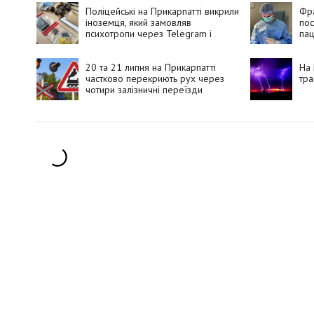
Поліцейські на Прикарпатті викрили
Фра
іноземця, який замовляв
пос
психотропи через Telegram і
пац
збував їх покупцям
20 та 21 липня на Прикарпатті
На 
частково перекриють рух через
тра
чотири залізничні переїзди