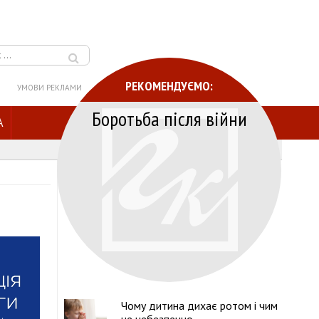
РЕКОМЕНДУЄМО:
УМОВИ РЕКЛАМИ
Боротьба після війни
A
Чому дитина дихає ротом і чим