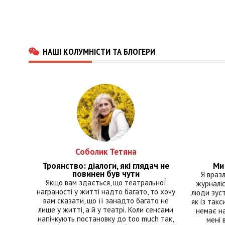
НАШІ КОЛУМНІСТИ ТА БЛОГЕРИ
Соболик Тетяна
Троянство: діалоги, які глядач не
Ми 
повинен був чути
Я враз
Якщо вам здається, що театральної
журналіс
награності у житті надто багато, то хочу
люди зуст
вам сказати, що її занадто багато не
як із такс
лише у житті, а й у театрі. Коли сенсами
немає на
напічкують постановку до too much так,
мені 