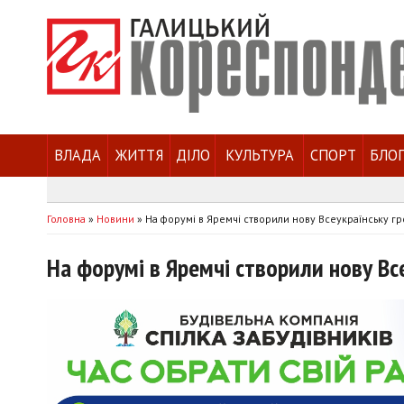
ВЛАДА
ЖИТТЯ
ДІЛО
КУЛЬТУРА
СПОРТ
БЛО
Головна
»
Новини
»
На форумі в Яремчі створили нову Всеукраїнську г
На форумі в Яремчі створили нову Вс