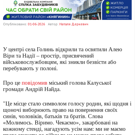
Опубліковано:
01-06-2026
Автор:
Наталя Деркевич
У центрі села Голинь відкрили та освятили Алею
Віри та Надії – простір, присвячений
військовослужбовцям, які зникли безвісти або
перебувають у полоні.
Про це
повідомив
міський голова Калуської
громади Андрій Найда.
"Це місце стало символом голосу родин, які щодня і
щоночі виборюють право на повернення своїх
синів, чоловіків, батьків та братів. Слова
«Молимось. Віримо. Чекаємо», закарбовані на
кожному стенді, нагадують усім нам: ми не маємо