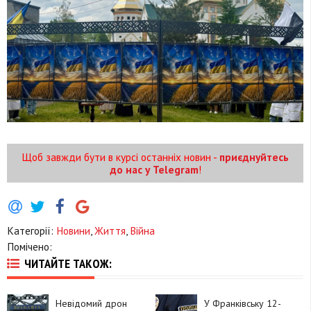
Щоб завжди бути в курсі останніх новин -
приєднуйтесь
до нас у Telegram
!
Категорії:
Новини
,
Життя
,
Війна
Помічено:
ЧИТАЙТЕ ТАКОЖ:
Невідомий дрон
У Франківську 12-