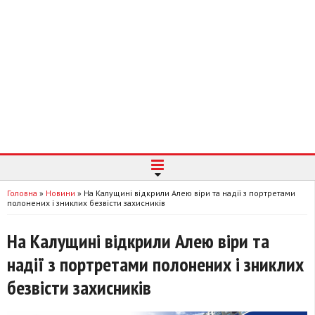
Головна
»
Новини
»
На Калущині відкрили Алею віри та надії з портретами
полонених і зниклих безвісти захисників
На Калущині відкрили Алею віри та
надії з портретами полонених і зниклих
безвісти захисників