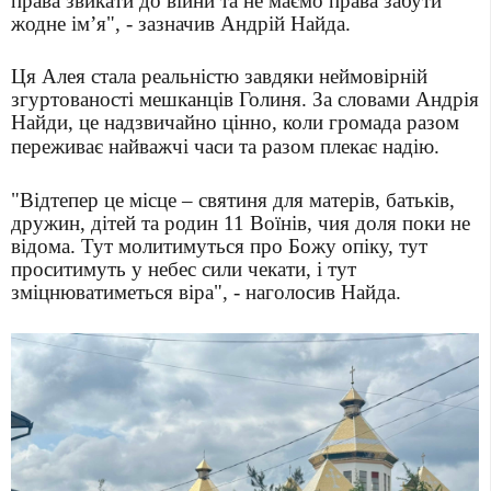
права звикати до війни та не маємо права забути
жодне ім’я", - зазначив Андрій Найда.
Ця Алея стала реальністю завдяки неймовірній
згуртованості мешканців Голиня. За словами Андрія
Найди, це
надзвичайно цінно, коли громада разом
переживає найважчі часи та разом плекає надію.
"Відтепер це місце – святиня для матерів, батьків,
дружин, дітей та родин 11 Воїнів, чия доля поки не
відома. Тут молитимуться про Божу опіку, тут
проситимуть у небес сили чекати, і тут
зміцнюватиметься віра", - наголосив Найда.