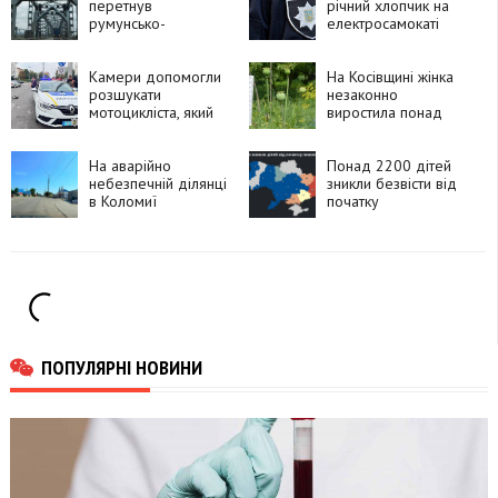
перетнув
річний хлопчик на
румунсько-
електросамокаті
болгарський кордон
потрапив під
і вибухнув
автомобіль
Камери допомогли
На Косівщині жінка
розшукати
незаконно
мотоцикліста, який
виростила понад
утік після ДТП у
270 рослин
Франківську
снотворного маку
На аварійно
Понад 2200 дітей
небезпечній ділянці
зникли безвісти від
в Коломиї
початку
встановлять камеру
повномасштабного
швидкості
вторгнення
ПОПУЛЯРНІ НОВИНИ