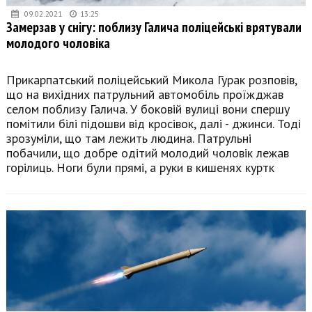
09.02.2021
13:25
Замерзав у снігу: поблизу Галича поліцейські врятували
молодого чоловіка
Прикарпатський поліцейський Микола Гурак розповів,
що на вихідних патрульний автомобіль проїжджав
селом поблизу Галича. У боковій вулиці вони спершу
помітили білі підошви від кросівок, далі - джинси. Тоді
зрозуміли, що там лежить людина. Патрульні
побачили, що добре одітий молодий чоловік лежав
горілиць. Ноги були прямі, а руки в кишенях куртк