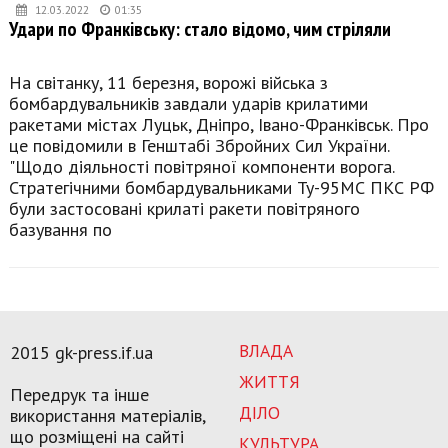
12.03.2022
01:35
Удари по Франківську: стало відомо, чим стріляли
На світанку, 11 березня, ворожі війська з
бомбардувальників завдали ударів крилатими
ракетами містах Луцьк, Дніпро, Івано-Франківськ. Про
це повідомили в Генштабі Збройних Сил України.
"Щодо діяльності повітряної компоненти ворога.
Стратегічними бомбардувальниками Ту-95МС ПКС РФ
були застосовані крилаті ракети повітряного
базування по
ВЛАДА
2015 gk-press.if.ua
ЖИТТЯ
Передрук та інше
ДІЛО
використання матеріалів,
що розміщені на сайті
КУЛЬТУРА