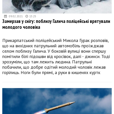
09.02.2021
13:25
Замерзав у снігу: поблизу Галича поліцейські врятували
молодого чоловіка
Прикарпатський поліцейський Микола Гурак розповів,
що на вихідних патрульний автомобіль проїжджав
селом поблизу Галича. У боковій вулиці вони спершу
помітили білі підошви від кросівок, далі - джинси. Тоді
зрозуміли, що там лежить людина. Патрульні
побачили, що добре одітий молодий чоловік лежав
горілиць. Ноги були прямі, а руки в кишенях куртк