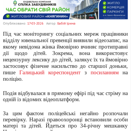
Опубліковано:
17-03-2026
Автор:
Бабій Ірина
Під час моніторингу соціальних мереж працівники
відділу ювенальної превенції виявили відеозапис, на
якому невідома жінка ймовірно вчиняє протиправні
дії щодо дітей. Зокрема, вона використовує
нецензурну лексику до дітей, залякує їх та ймовірно
застосовує фізичне насильство до старшої доньки,
пише
Галицький кореспондент
з
посиланням
на
поліцію.
Подія відбувалася в прямому ефірі під час стріму на
одній із відомих відеоплатформ.
За цим фактом поліцейські негайно розпочали
перевірку. Наразі правоохоронці встановили особи
матері та дітей. Йдеться про 34-річну мешканку