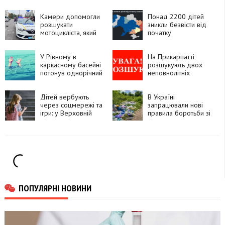
Камери допомогли
Понад 2200 дітей
розшукати
зникли безвісти від
мотоцикліста, який
початку
утік після ДТП у
повномасштабного
Франківську
вторгнення
У Рівному в
На Прикарпатті
каркасному басейні
розшукують двох
потонув однорічний
неповнолітніх
хлопчик
вихованок центру
«Теплий дім»
Дітей вербують
В Україні
через соцмережі та
запрацювали нові
ігри: у Верховній
правила боротьби зі
Раді готують нові
стихійними
правила
сміттєзвалищами
ПОПУЛЯРНІ НОВИНИ