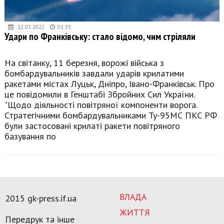
12.03.2022
01:35
Удари по Франківську: стало відомо, чим стріляли
На світанку, 11 березня, ворожі війська з
бомбардувальників завдали ударів крилатими
ракетами містах Луцьк, Дніпро, Івано-Франківськ. Про
це повідомили в Генштабі Збройних Сил України.
"Щодо діяльності повітряної компоненти ворога.
Стратегічними бомбардувальниками Ту-95МС ПКС РФ
були застосовані крилаті ракети повітряного
базування по
ВЛАДА
2015 gk-press.if.ua
ЖИТТЯ
Передрук та інше