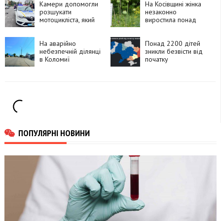
Камери допомогли
На Косівщині жінка
розшукати
незаконно
мотоцикліста, який
виростила понад
утік після ДТП у
270 рослин
Франківську
снотворного маку
На аварійно
Понад 2200 дітей
небезпечній ділянці
зникли безвісти від
в Коломиї
початку
встановлять камеру
повномасштабного
швидкості
вторгнення
ПОПУЛЯРНІ НОВИНИ