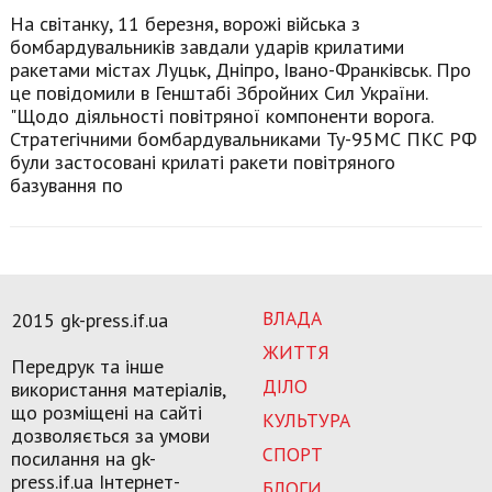
На світанку, 11 березня, ворожі війська з
бомбардувальників завдали ударів крилатими
ракетами містах Луцьк, Дніпро, Івано-Франківськ. Про
це повідомили в Генштабі Збройних Сил України.
"Щодо діяльності повітряної компоненти ворога.
Стратегічними бомбардувальниками Ту-95МС ПКС РФ
були застосовані крилаті ракети повітряного
базування по
ВЛАДА
2015 gk-press.if.ua
ЖИТТЯ
Передрук та інше
ДІЛО
використання матеріалів,
що розміщені на сайті
КУЛЬТУРА
дозволяється за умови
СПОРТ
посилання на gk-
press.if.ua Інтернет-
БЛОГИ