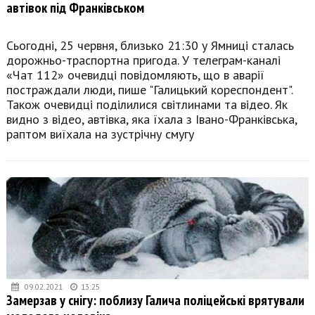
автівок під Франківськом
Сьогодні, 25 червня, близько 21:30 у Ямниці сталась
дорожньо-траспортна пригода. У телеграм-каналі
«Чат 112» очевидці повідомляють, що в аварії
постраждали люди, пише "Галицький кореспондент".
Також очевидці поділилися світлинами та відео. Як
видно з відео, автівка, яка їхала з Івано-Франківська,
раптом виїхала на зустрічну смугу
09.02.2021
13:25
Замерзав у снігу: поблизу Галича поліцейські врятували