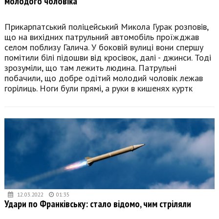
молодого чоловіка
Прикарпатський поліцейський Микола Гурак розповів,
що на вихідних патрульний автомобіль проїжджав
селом поблизу Галича. У боковій вулиці вони спершу
помітили білі підошви від кросівок, далі - джинси. Тоді
зрозуміли, що там лежить людина. Патрульні
побачили, що добре одітий молодий чоловік лежав
горілиць. Ноги були прямі, а руки в кишенях куртк
12.03.2022
01:35
Удари по Франківську: стало відомо, чим стріляли