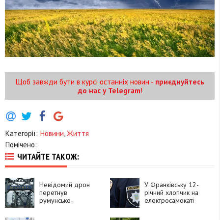
Щоб завжди бути в курсі останніх новин -
приєднуйтесь
до нас у Telegram
!
Категорії:
Новини
,
Життя
Помічено:
ЧИТАЙТЕ ТАКОЖ:
Невідомий дрон
У Франківську 12-
перетнув
річний хлопчик на
румунсько-
електросамокаті
болгарський кордон
потрапив під
і вибухнув
автомобіль