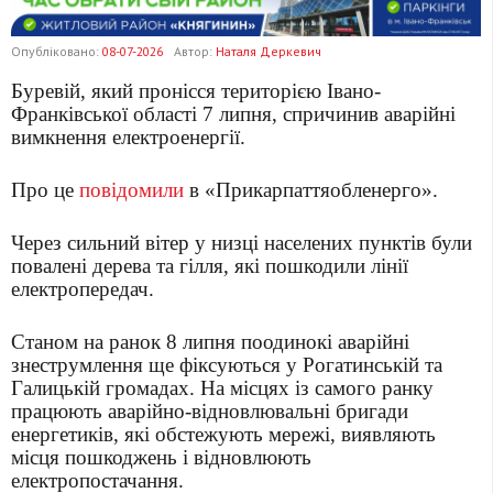
Опубліковано:
08-07-2026
Автор:
Наталя Деркевич
Буревій, який пронісся територією Івано-
Франківської області 7 липня, спричинив аварійні
вимкнення електроенергії.
Про це
повідомили
в «Прикарпаттяобленерго».
Через сильний вітер у низці населених пунктів були
повалені дерева та гілля, які пошкодили лінії
електропередач.
Станом на ранок 8 липня поодинокі аварійні
знеструмлення ще фіксуються у Рогатинській та
Галицькій громадах. На місцях із самого ранку
працюють аварійно-відновлювальні бригади
енергетиків, які обстежують мережі, виявляють
місця пошкоджень і відновлюють
електропостачання.