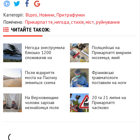
Категорії:
Відео
,
Новини
,
Притрафунки
Помічено:
Прикарпаття
,
негода
,
стихія
,
міст
,
руйнування
ЧИТАЙТЕ ТАКОЖ:
Негода знеструмила
Поліцейські на
близько 1200
Прикарпатті викрили
споживачів на
іноземця, який
Прикарпатті
замовляв
психотропи через
Після відкриття
Telegram і збував їх
Франківські
моста на Пасічну
покупцям
травматологи
зміниться схема
поставили на ноги
руху, - Михайло
90-річну пацієнтку
Смушак
після складної
На Верховинщині
операції
20 та 21 липня на
чоловік зарізав
Прикарпатті
незнайомця після
частково
суперечки про
перекриють рух
політику та
через чотири
намагався видати
залізничні переїзди
вбивство за
самогубство