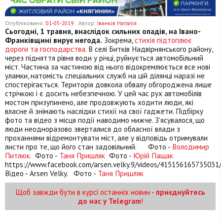
Опубліковано:
01-05-2019
Автор:
Іванків Наталія
Сьогодні, 1 травня, внаслідок сильних опадів, на Івано-
Франківщині вирує негода.
Зокрема,
стихія підтоплює
дороги та господарства.
В селі Битків Надвірнянського району,
через підняття рівня води у річці, руйнується автомобільний
міст. Частина за частиною від нього відокремлюється все нові
уламки, натомість спеціальних служб на цій ділянці наразі не
спостерігається. Територія довкола обвалу обгороджена лише
стрічкою і є досить небезпечною. У цей час рух автомобілів
мостом призупинено, але продовжують ходити люди, які
власне й знімають наслідки стихії на свої гаджети. Підбірку
фото та відео з місця події наводимо нижче. З'ясувалося, що
люди неодноразово зверталися до обласної влади з
проханнями відремонтувати міст, але у відповідь отримували
листи про те, що його стан задовільний.
Фото -
Володимир
Питлюк.
Фото -
Таня Пришляк
Фото -
Юрій Пащак
https://www.facebook.com/arsen.velky.9/videos/415156165735031
Відео - Arsen Velky.
Фото -
Таня Пришляк
Щоб завжди бути в курсі останніх новин -
приєднуйтесь
до нас у Telegram
!