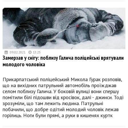
09.02.2021
13:25
Замерзав у снігу: поблизу Галича поліцейські врятували
молодого чоловіка
Прикарпатський поліцейський Микола Гурак розповів,
що на вихідних патрульний автомобіль проїжджав
селом поблизу Галича. У боковій вулиці вони спершу
помітили білі підошви від кросівок, далі - джинси. Тоді
зрозуміли, що там лежить людина. Патрульні
побачили, що добре одітий молодий чоловік лежав
горілиць. Ноги були прямі, а руки в кишенях куртк