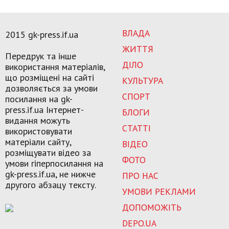
ВЛАДА
2015 gk-press.if.ua
ЖИТТЯ
Передрук та інше
ДІЛО
використання матеріалів,
що розміщені на сайті
КУЛЬТУРА
дозволяється за умови
СПОРТ
посилання на gk-
press.if.ua Інтернет-
БЛОГИ
видання можуть
СТАТТІ
використовувати
матеріали сайту,
ВІДЕО
розміщувати відео за
ФОТО
умови гіперпосилання на
gk-press.if.ua, не нижче
ПРО НАС
другого абзацу тексту.
УМОВИ РЕКЛАМИ
ДОПОМОЖІТЬ
DEPO.UA