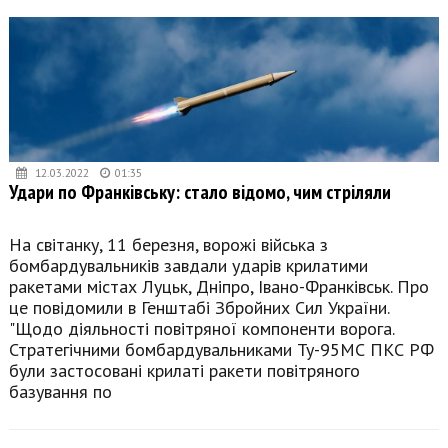
12.03.2022
01:35
Удари по Франківську: стало відомо, чим стріляли
На світанку, 11 березня, ворожі війська з
бомбардувальників завдали ударів крилатими
ракетами містах Луцьк, Дніпро, Івано-Франківськ. Про
це повідомили в Генштабі Збройних Сил України.
"Щодо діяльності повітряної компоненти ворога.
Стратегічними бомбардувальниками Ту-95МС ПКС РФ
були застосовані крилаті ракети повітряного
базування по