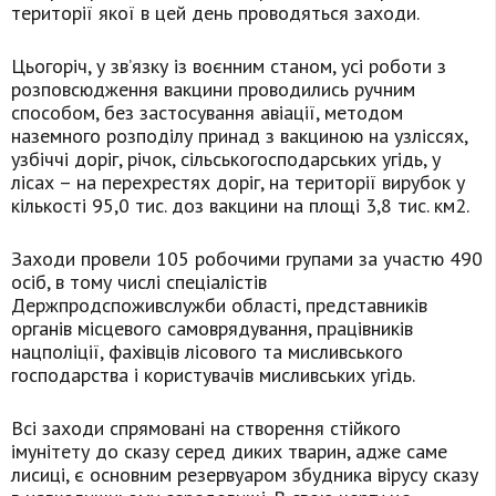
території якої в цей день проводяться заходи.
Цьогоріч, у зв’язку із воєнним станом, усі роботи з
розповсюдження вакцини проводились ручним
способом, без застосування авіації, методом
наземного розподілу принад з вакциною на узліссях,
узбіччі доріг, річок, сільськогосподарських угідь, у
лісах – на перехрестях доріг, на території вирубок у
кількості 95,0 тис. доз вакцини на площі 3,8 тис. км2.
Заходи провели 105 робочими групами за участю 490
осіб, в тому числі спеціалістів
Держпродспоживслужби області, представників
органів місцевого самоврядування, працівників
нацполіції, фахівців лісового та мисливського
господарства і користувачів мисливських угідь.
Всі заходи спрямовані на створення стійкого
імунітету до сказу серед диких тварин, адже саме
лисиці, є основним резервуаром збудника вірусу сказу