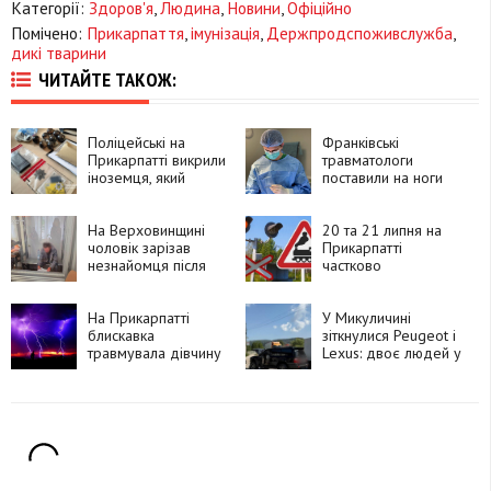
Категорії:
Здоров'я
,
Людина
,
Новини
,
Офіційно
Помічено:
Прикарпаття
,
імунізація
,
Держпродспоживслужба
,
дикі тварини
ЧИТАЙТЕ ТАКОЖ:
Поліцейські на
Франківські
Прикарпатті викрили
травматологи
іноземця, який
поставили на ноги
замовляв
90-річну пацієнтку
психотропи через
після складної
Telegram і збував їх
На Верховинщині
операції
20 та 21 липня на
покупцям
чоловік зарізав
Прикарпатті
незнайомця після
частково
суперечки про
перекриють рух
політику та
через чотири
намагався видати
На Прикарпатті
залізничні переїзди
У Микуличині
вбивство за
блискавка
зіткнулися Peugeot і
самогубство
травмувала дівчину
Lexus: двоє людей у
лікарні