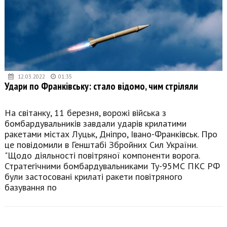
12.03.2022
01:35
Удари по Франківську: стало відомо, чим стріляли
На світанку, 11 березня, ворожі війська з
бомбардувальників завдали ударів крилатими
ракетами містах Луцьк, Дніпро, Івано-Франківськ. Про
це повідомили в Генштабі Збройних Сил України.
"Щодо діяльності повітряної компоненти ворога.
Стратегічними бомбардувальниками Ту-95МС ПКС РФ
були застосовані крилаті ракети повітряного
базування по