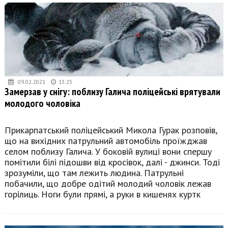
09.02.2021
13:25
Замерзав у снігу: поблизу Галича поліцейські врятували
молодого чоловіка
Прикарпатський поліцейський Микола Гурак розповів,
що на вихідних патрульний автомобіль проїжджав
селом поблизу Галича. У боковій вулиці вони спершу
помітили білі підошви від кросівок, далі - джинси. Тоді
зрозуміли, що там лежить людина. Патрульні
побачили, що добре одітий молодий чоловік лежав
горілиць. Ноги були прямі, а руки в кишенях куртк