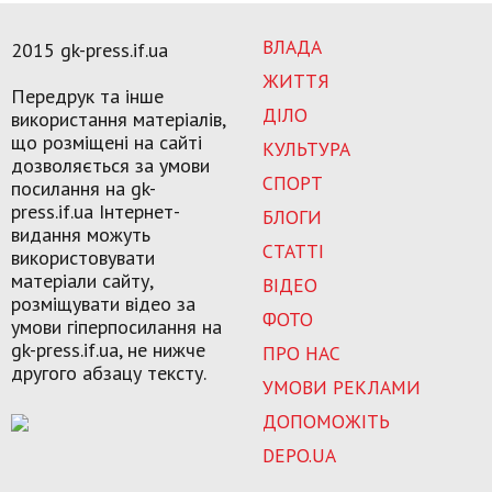
ВЛАДА
2015 gk-press.if.ua
ЖИТТЯ
Передрук та інше
ДІЛО
використання матеріалів,
що розміщені на сайті
КУЛЬТУРА
дозволяється за умови
СПОРТ
посилання на gk-
press.if.ua Інтернет-
БЛОГИ
видання можуть
СТАТТІ
використовувати
матеріали сайту,
ВІДЕО
розміщувати відео за
ФОТО
умови гіперпосилання на
gk-press.if.ua, не нижче
ПРО НАС
другого абзацу тексту.
УМОВИ РЕКЛАМИ
ДОПОМОЖІТЬ
DEPO.UA