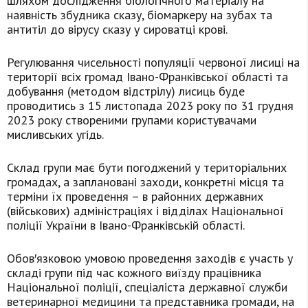
шляхом дослідження біологічного матеріалу на
наявність збудника сказу, біомаркеру на зубах та
антитіл до вірусу сказу у сироватці крові.
Регулювання чисельності популяції червоної лисиці на
території всіх громад Івано-Франківської області та
добування (методом відстрілу) лисиць буде
проводитись з 15 листопада 2023 року по 31 грудня
2023 року створеними групами користувачами
мисливських угідь.
Склад групи має бути погоджений у територіальних
громадах, а заплановані заходи, конкретні місця та
терміни їх проведення – в районних державних
(військових) адміністраціях і відділах Національної
поліції України в Івано-Франківській області.
Обов′язковою умовою проведення заходів є участь у
складі групи під час кожного виїзду працівника
Національної поліції, спеціаліста державної служби
ветеринарної медицини та представника громади, на