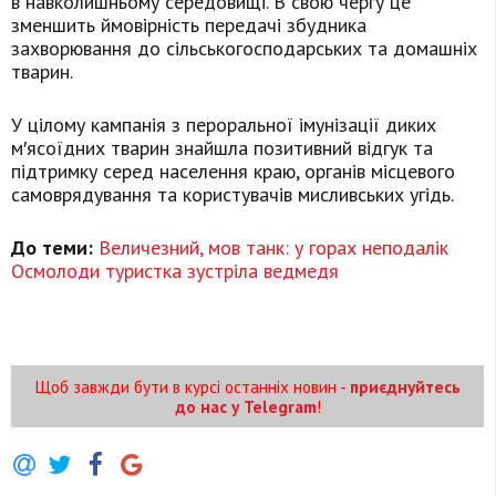
в навколишньому середовищі. В свою чергу це
зменшить ймовірність передачі збудника
захворювання до сільськогосподарських та домашніх
тварин.
У цілому кампанія з пероральної імунізації диких
м′ясоїдних тварин знайшла позитивний відгук та
підтримку серед населення краю, органів місцевого
самоврядування та користувачів мисливських угідь.
До теми:
Величезний, мов танк: у горах неподалік
Осмолоди туристка зустріла ведмедя
Щоб завжди бути в курсі останніх новин -
приєднуйтесь
до нас у Telegram
!