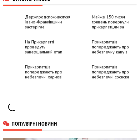
Держпродспоживслужба
Майже 150 тисяч
Івано-Франківщини
гривень повернули
застерігає
прикарпатцям за
споживачів від
неякісні послуги, -
забракованого
Держпродспоживслужб
електричного
На Прикарпатті
Прикарпатців
обладнання
проведуть
попереджають про
завершальний етап
небезпечну каву з
з імунізації диких
Німеччини
тварин
Прикарпатців
Прикарпатців
попереджають про
попереджають про
небезпечні харчові
небезпечні сосиски
добавки з Польщі
та сир
ПОПУЛЯРНІ НОВИНИ