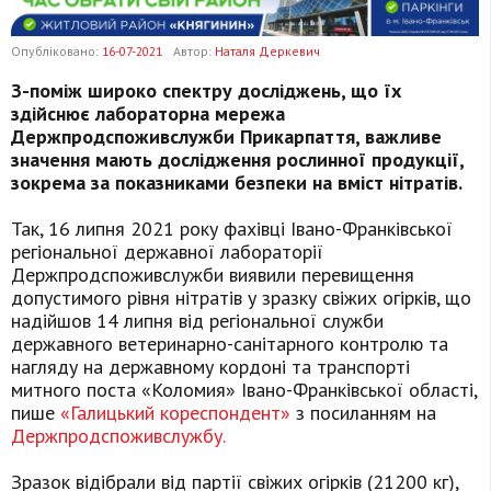
Опубліковано:
16-07-2021
Автор:
Наталя Деркевич
З-поміж широко спектру досліджень, що їх
здійснює лабораторна мережа
Держпродспоживслужби Прикарпаття, важливе
значення мають дослідження рослинної продукції,
зокрема за показниками безпеки на вміст нітратів.
Так, 16 липня 2021 року фахівці Івано-Франківської
регіональної державної лабораторії
Держпродспоживслужби виявили перевищення
допустимого рівня нітратів у зразку свіжих огірків, що
надійшов 14 липня від регіональної служби
державного ветеринарно-санітарного контролю та
нагляду на державному кордоні та транспорті
митного поста «Коломия» Івано-Франківської області,
пише
«Галицький кореспондент»
з посиланням на
Держпродспоживслужбу.
Зразок відібрали від партії свіжих огірків (21200 кг),