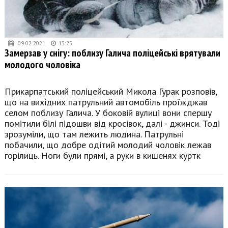
09.02.2021
13:25
Замерзав у снігу: поблизу Галича поліцейські врятували
молодого чоловіка
Прикарпатський поліцейський Микола Гурак розповів,
що на вихідних патрульний автомобіль проїжджав
селом поблизу Галича. У боковій вулиці вони спершу
помітили білі підошви від кросівок, далі - джинси. Тоді
зрозуміли, що там лежить людина. Патрульні
побачили, що добре одітий молодий чоловік лежав
горілиць. Ноги були прямі, а руки в кишенях куртк