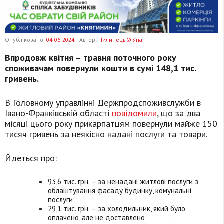
Опубліковано:
04-06-2024
Автор:
Пилипець Уляна
Впродовж квітня – травня поточного року
споживачам повернули кошти в сумі 148,1 тис.
гривень.
В Головному управлінні Держпродспоживслужби в
Івано-Франківській області
повідомили
, що за два
місяці цього року прикарпатцям повернули майже 150
тисяч гривень за неякісно надані послуги та товари.
Йдеться про:
93,6 тис. грн. – за ненадані житлові послуги з
облаштування фасаду будинку, комунальні
послуги;
29,1 тис. грн. – за холодильник, який було
оплачено, але не доставлено;