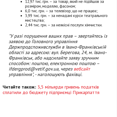
12,97 тис. грн. – за товар, який не підійшов за
розміром, моделлю, фасоном;
6,0 тис. грн. – за телевізор, що не працює;
3,99 тис. грн. – за ненадані курси театрального
мистецтва;
2,44 тис. грн. – за неякісні послуги хімчистки.
"У разі порушення ваших прав – звертайтесь із
заявою до Головного управління
Держпродспоживслужби в Івано-Франківській
області за адресою: вул. Берегова, 24, м. Івано-
Франківськ, або надсилайте заяву зручним
способом: поштою, електронною поштою –
ifdergprod@vetif.gov.ua
, через
вебсайт
управління", - наголошують фахівці.
Читайте також:
3,5 мільярди гривень податків
сплатили до бюджету підприємці Прикарпаття