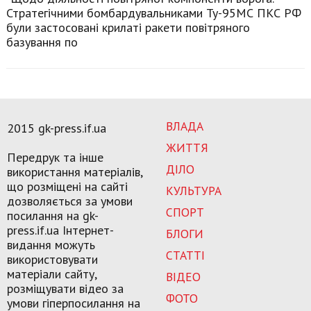
Стратегічними бомбардувальниками Ту-95МС ПКС РФ
були застосовані крилаті ракети повітряного
базування по
ВЛАДА
2015 gk-press.if.ua
ЖИТТЯ
Передрук та інше
ДІЛО
використання матеріалів,
що розміщені на сайті
КУЛЬТУРА
дозволяється за умови
СПОРТ
посилання на gk-
press.if.ua Інтернет-
БЛОГИ
видання можуть
СТАТТІ
використовувати
матеріали сайту,
ВІДЕО
розміщувати відео за
ФОТО
умови гіперпосилання на