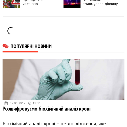
частково
самогубство
травмувала дівчину
перекриють рух
через чотири
залізничні переїзди
ПОПУЛЯРНІ НОВИНИ
02.05.2017
11:30
Розшифровуємо біохімічний аналіз крові
Біохімічний аналіз крові – це дослідження, яке