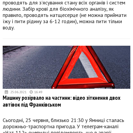
проводять для з’ясування стану всіх органів і систем
людини. Забір крові для біохімічного аналізу, як
правило, проводять натщесерце (не можна приймати
їжу і пити рідину за 6-12 годин), можна пити тільки
воду.
25.06.2021
16:49
Машину розірвало на частини: відео зіткнення двох
автівок під Франківськом
Сьогодні, 25 червня, близько 21:30 у Ямниці сталась
дорожньо-траспортна пригода. У телеграм-каналі
«Чат 112» очевидці повідомляють, що в аварії