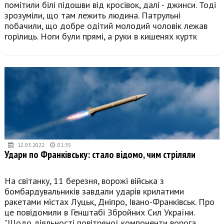
помітили білі підошви від кросівок, далі - джинси. Тоді
зрозуміли, що там лежить людина. Патрульні
побачили, що добре одітий молодий чоловік лежав
горілиць. Ноги були прямі, а руки в кишенях куртк
12.03.2022
01:35
Удари по Франківську: стало відомо, чим стріляли
На світанку, 11 березня, ворожі війська з
бомбардувальників завдали ударів крилатими
ракетами містах Луцьк, Дніпро, Івано-Франківськ. Про
це повідомили в Генштабі Збройних Сил України.
"Щодо діяльності повітряної компоненти ворога.