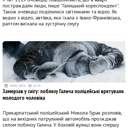
постраждали люди, пише "Галицький кореспондент".
Також очевидці поділилися світлинами та відео. Як
видно з відео, автівка, яка їхала з Івано-Франківська,
раптом виїхала на зустрічну смугу
09.02.2021
13:25
Замерзав у снігу: поблизу Галича поліцейські врятували
молодого чоловіка
Прикарпатський поліцейський Микола Гурак розповів,
що на вихідних патрульний автомобіль проїжджав
селом поблизу Галича. У боковій вулиці вони спершу