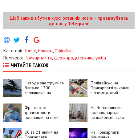
Щоб завжди бути в курсі останніх новин -
приєднуйтесь
до нас у Telegram
!
Категорії:
Гроші
,
Новини
,
Офіційно
Помічено:
Прикарпаття
,
Держпродспоживслужба
ЧИТАЙТЕ ТАКОЖ:
Негода знеструмила
Поліцейські на
близько 1200
Прикарпатті викрили
споживачів на
іноземця, який
Прикарпатті
замовляв
психотропи через
Франківські
Telegram і збував їх
На Верховинщині
травматологи
покупцям
чоловік зарізав
поставили на ноги
незнайомця після
90-річну пацієнтку
суперечки про
після складної
політику та
операції
20 та 21 липня на
намагався видати
На Прикарпатті
Прикарпатті
вбивство за
блискавка