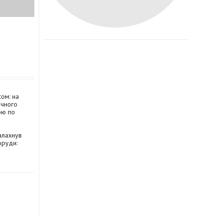
ом: на
ічного
ою по
алахнув
оруди: