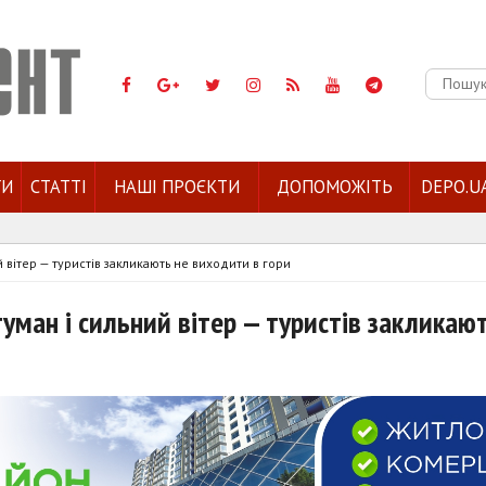
Пошук:
ГИ
СТАТТІ
НАШІ ПРОЄКТИ
ДОПОМОЖІТЬ
DEPO.U
й вітер — туристів закликають не виходити в гори
 туман і сильний вітер — туристів закликаю