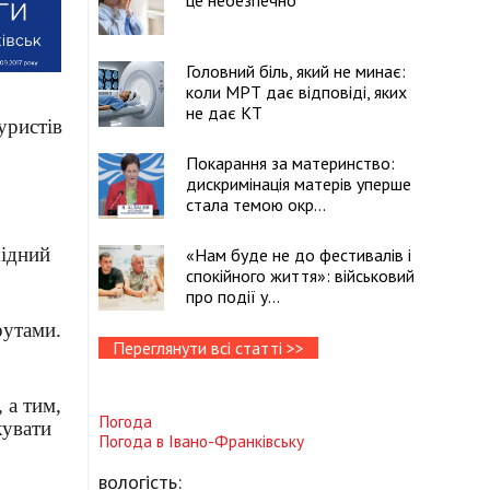
це небезпечно
Головний біль, який не минає:
коли МРТ дає відповіді, яких
не дає КТ
уристів
Покарання за материнство:
дискримінація матерів уперше
стала темою окр...
хідний
«Нам буде не до фестивалів і
спокійного життя»: військовий
про події у...
рутами.
Переглянути всі статті >>
 а тим,
Погода
кувати
Погода в
Івано-Франківську
вологість: