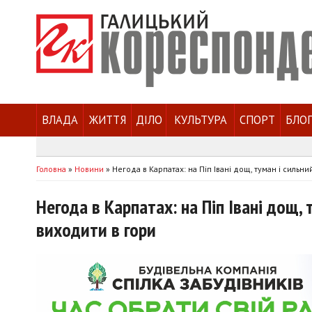
ВЛАДА
ЖИТТЯ
ДІЛО
КУЛЬТУРА
СПОРТ
БЛО
Головна
»
Новини
»
Негода в Карпатах: на Піп Івані дощ, туман і сильни
Негода в Карпатах: на Піп Івані дощ,
виходити в гори