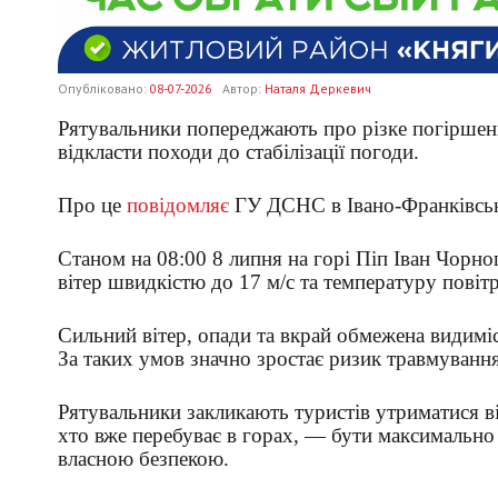
Опубліковано:
08-07-2026
Автор:
Наталя Деркевич
Рятувальники попереджають про різке погіршенн
відкласти походи до стабілізації погоди.
Про це
повідомляє
ГУ ДСНС в Івано-Франківськ
Станом на 08:00 8 липня на горі Піп Іван Чорно
вітер швидкістю до 17 м/с та температуру повіт
Сильний вітер, опади та вкрай обмежена видим
За таких умов значно зростає ризик травмування
Рятувальники закликають туристів утриматися ві
хто вже перебуває в горах, — бути максимально
власною безпекою.