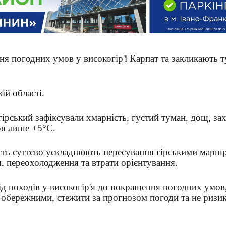
я погодних умов у високогір'ї Карпат та закликають т
ій області.
гірський зафіксували хмарність, густий туман, дощ, за
ря лише +5°C.
ість суттєво ускладнюють пересування гірськими марш
, переохолодження та втрати орієнтування.
д походів у високогір'я до покращення погодних умов,
 обережними, стежити за прогнозом погоди та не ризи