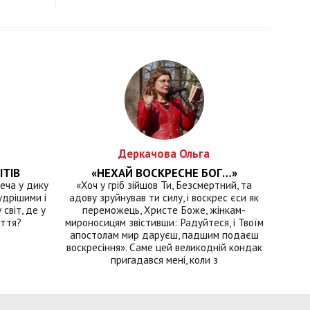
Деркачова Ольга
ІТІВ
«НЕХАЙ ВОСКРЕСНЕ БОГ…»
еча у дику
«Хоч у гріб зійшов Ти, Безсмертний, та
удрішими і
адову зруйнував ти силу, і воскрес єси як
світ, де у
переможець, Христе Боже, жінкам-
иття?
мироносицям звістивши: Радуйтеся, і Твоїм
апостолам мир даруєш, падшим подаєш
воскресіння». Саме цей великодній кондак
пригадався мені, коли з