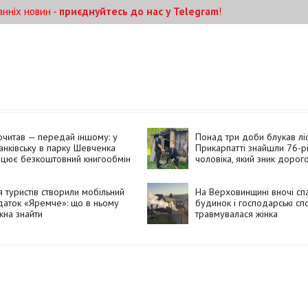
анніх новин -
приєднуйтесь до нас у Telegram
!
читав — передай іншому: у
Понад три доби блукав ліс
нківську в парку Шевченка
Прикарпатті знайшли 76-р
ацює безкоштовний книгообмін
чоловіка, який зник дорог
воду
 туристів створили мобільний
На Верховинщині вночі сп
аток «Яремче»: що в ньому
будинок і господарські сп
на знайти
травмувалася жінка