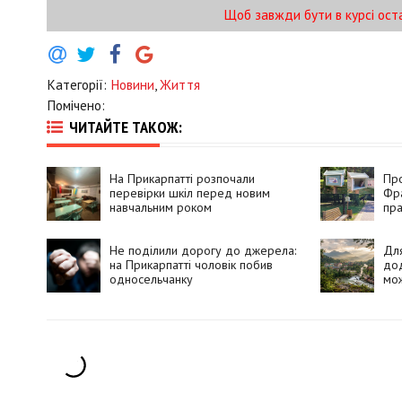
Щоб завжди бути в курсі ост
Категорії:
Новини
,
Життя
Помічено:
ЧИТАЙТЕ ТАКОЖ:
На Прикарпатті розпочали
Про
перевірки шкіл перед новим
Фра
навчальним роком
пр
Не поділили дорогу до джерела:
Для
на Прикарпатті чоловік побив
дод
односельчанку
мож