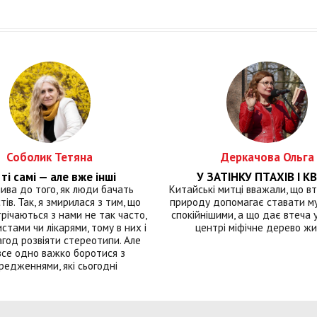
Соболик Тетяна
Деркачова Ольга
ті самі — але вже інші
У ЗАТІНКУ ПТАХІВ І КВ
лива до того, як люди бачать
Китайські митці вважали, що вт
тів. Так, я змирилася з тим, що
природу допомагає ставати м
річаються з нами не так часто,
спокійнішими, а що дає втеча у 
истами чи лікарями, тому в них і
центрі міфічне дерево ж
год розвіяти стереотипи. Але
все одно важко боротися з
редженнями, які сьогодні