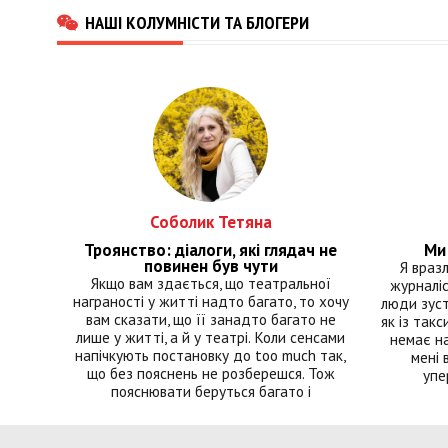
НАШІ КОЛУМНІСТИ ТА БЛОГЕРИ
Соболик Тетяна
Троянство: діалоги, які глядач не
Ми 
повинен був чути
Я враз
Якщо вам здається, що театральної
журналіс
награності у житті надто багато, то хочу
люди зуст
вам сказати, що її занадто багато не
як із такс
лише у житті, а й у театрі. Коли сенсами
немає на
напічкують постановку до too much так,
мені 
що без пояснень не розберешся. Тож
упе
пояснювати беруться багато і