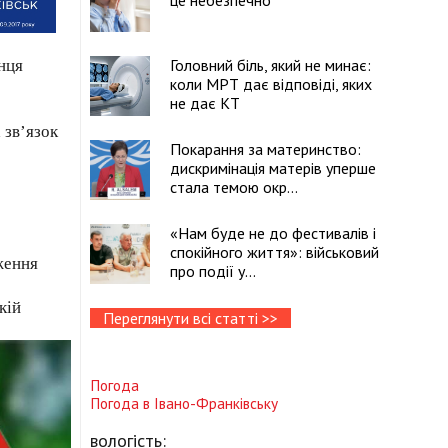
це небезпечно
Головний біль, який не минає:
нця
коли МРТ дає відповіді, яких
не дає КТ
 зв’язок
Покарання за материнство:
дискримінація матерів уперше
стала темою окр...
«Нам буде не до фестивалів і
спокійного життя»: військовий
ження
про події у...
кій
Переглянути всі статті >>
Погода
Погода в
Івано-Франківську
вологість: