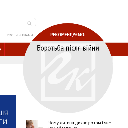
РЕКОМЕНДУЄМО:
УМОВИ РЕКЛАМИ
Боротьба після війни
A
Чому дитина дихає ротом і чим