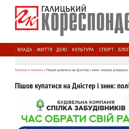
ВЛАДА
ЖИТТЯ
ДІЛО
КУЛЬТУРА
СПОРТ
БЛО
Головна
»
Новини
»
Пішов купатися на Дністер і зник: поліція розшукує 
Пішов купатися на Дністер і зник: пол