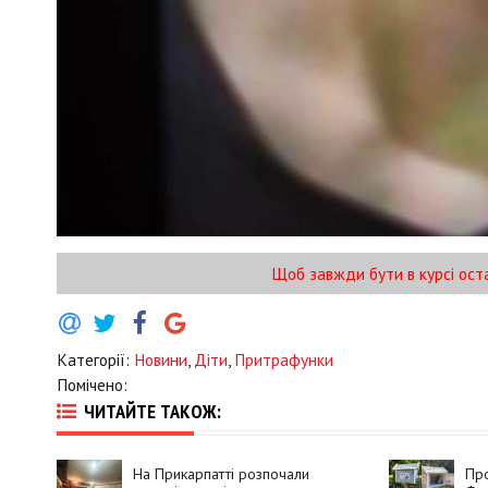
Щоб завжди бути в курсі ост
Категорії:
Новини
,
Діти
,
Притрафунки
Помічено:
ЧИТАЙТЕ ТАКОЖ:
На Прикарпатті розпочали
Про