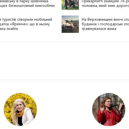
нківську в парку Шевченка
Прикарпатті знайшли 76-р
ацює безкоштовний книгообмін
чоловіка, який зник дорог
воду
 туристів створили мобільний
На Верховинщині вночі сп
аток «Яремче»: що в ньому
будинок і господарські сп
на знайти
травмувалася жінка