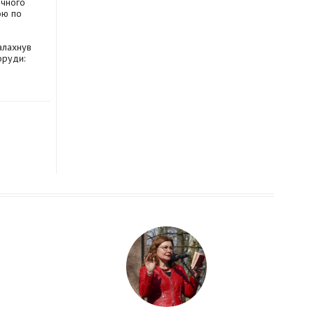
ічного
ою по
алахнув
оруди: