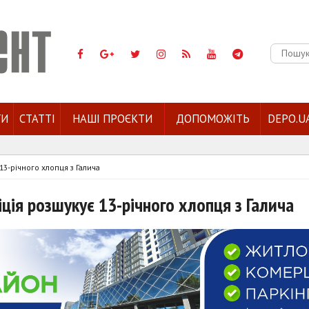
Пошук:
ГИ
СТАТТІ
НАШІ ПРОЄКТИ
ДОПОМОЖІТЬ
DEPO.U
13-річного хлопця з Галича
іція розшукує 13-річного хлопця з Галича