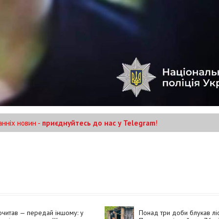
анніх новин -
приєднуйтесь до нас у Telegram
!
читав — передай іншому: у
Понад три доби блукав ліс