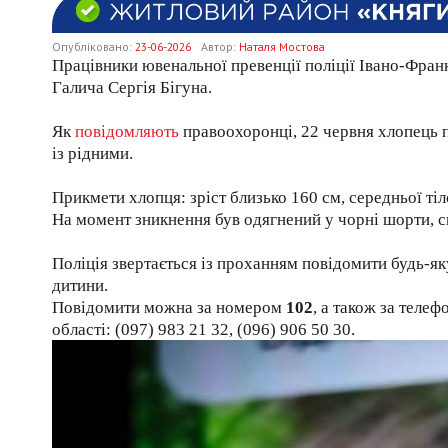
Опубліковано:
23-06-2026
Автор:
Наталя Мостова
Працівники ювенальної превенції поліції Івано-Фр
Галича Сергія Бігуна.
Як
повідомляють
правоохоронці, 22 червня хлопець пі
із рідними.
Прикмети хлопця: зріст близько 160 см, середньої тіл
На момент зникнення був одягнений у чорні шорти, св
Поліція звертається із проханням повідомити будь-
дитини.
Повідомити можна за номером
102
, а також за теле
області: (097) 983 21 32, (096) 906 50 30.