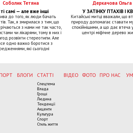
Соболик Тетяна
Деркачова Ольга
ті самі — але вже інші
У ЗАТІНКУ ПТАХІВ І КВ
лива до того, як люди бачать
Китайські митці вважали, що вт
тів. Так, я змирилася з тим, що
природу допомагає ставати м
річаються з нами не так часто,
спокійнішими, а що дає втеча у 
истами чи лікарями, тому в них і
центрі міфічне дерево ж
год розвіяти стереотипи. Але
все одно важко боротися з
редженнями, які сьогодні
ПОРТ
БЛОГИ
СТАТТІ
ВІДЕО
ФОТО
ПРО НАС
УМ
Спецтема
Влада
Гроші
Людина
Тенденції
Акценти
Культура
Спорт
Стиль життя