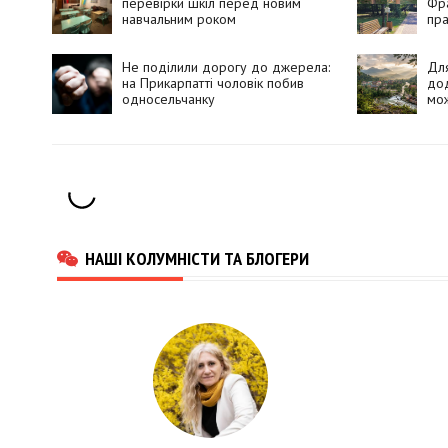
перевірки шкіл перед новим
Фра
навчальним роком
пр
Не поділили дорогу до джерела:
Для
на Прикарпатті чоловік побив
дод
односельчанку
мож
НАШІ КОЛУМНІСТИ ТА БЛОГЕРИ