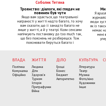
Соболик Тетяна
Троянство: діалоги, які глядач не
Ми 
повинен був чути
Я враз
Якщо вам здається, що театральної
журналіс
награності у житті надто багато, то хочу
люди зуст
вам сказати, що її занадто багато не
як із такс
лише у житті, а й у театрі. Коли сенсами
немає на
напічкують постановку до too much так,
мені 
що без пояснень не розберешся. Тож
упе
пояснювати беруться багато і
ВЛАДА
ЖИТТЯ
ДІЛО
КУЛЬТУРА
С
Політика
Людина
Гроші
Література
Комуналка
Діти
Бізнес
Театр
Офіційно
Здоров’я
Бюджет
Музика
Туризм
Авторитетно
Фото/кіно
Історія
Художники
Притрафунки
Інше
Війна