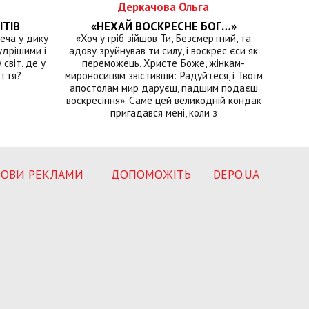
Деркачова Ольга
ІТІВ
«НЕХАЙ ВОСКРЕСНЕ БОГ…»
еча у дику
«Хоч у гріб зійшов Ти, Безсмертний, та
удрішими і
адову зруйнував ти силу, і воскрес єси як
світ, де у
переможець, Христе Боже, жінкам-
иття?
мироносицям звістивши: Радуйтеся, і Твоїм
апостолам мир даруєш, падшим подаєш
воскресіння». Саме цей великодній кондак
пригадався мені, коли з
ОВИ РЕКЛАМИ
ДОПОМОЖІТЬ
DEPO.UA