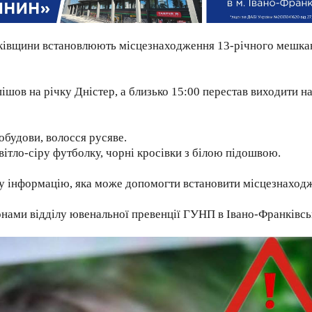
анківщини встановлюють місцезнаходження 13-річного мешка
шов на річку Дністер, а близько 15:00 перестав виходити на
обудови, волосся русяве.
ітло-сіру футболку, чорні кросівки з білою підошвою.
яку інформацію, яка може допомогти встановити місцезнаход
фонами відділу ювенальної превенції ГУНП в Івано-Франківсь