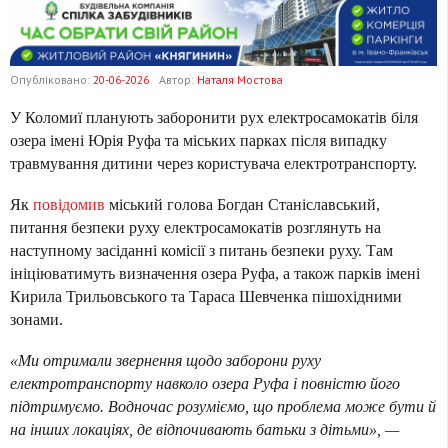
Опубліковано:
20-06-2026
Автор:
Наталя Мостова
У Коломиї планують заборонити рух електросамокатів біля
озера імені Юрія Руфа та міських парках після випадку
травмування дитини через користувача електротранспорту.
Як
повідомив
міський голова Богдан Станіславський,
питання безпеки руху електросамокатів розглянуть на
наступному засіданні комісії з питань безпеки руху. Там
ініціюватимуть визначення озера Руфа, а також парків імені
Кирила Трильовського та Тараса Шевченка пішохідними
зонами.
«Ми отримали звернення щодо заборони руху
електротранспорту навколо озера Руфа і повністю його
підтримуємо. Водночас розуміємо, що проблема може бути й
на інших локаціях, де відпочивають батьки з дітьми», —