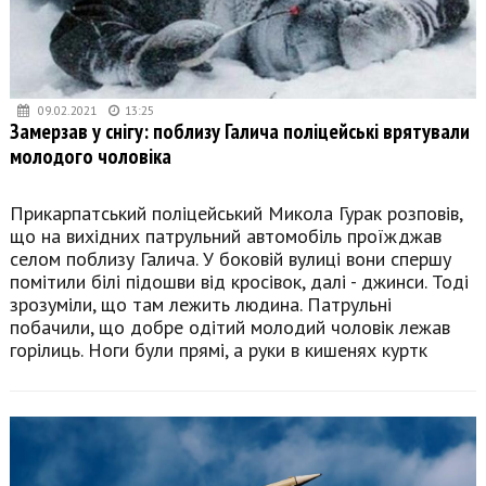
09.02.2021
13:25
Замерзав у снігу: поблизу Галича поліцейські врятували
молодого чоловіка
Прикарпатський поліцейський Микола Гурак розповів,
що на вихідних патрульний автомобіль проїжджав
селом поблизу Галича. У боковій вулиці вони спершу
помітили білі підошви від кросівок, далі - джинси. Тоді
зрозуміли, що там лежить людина. Патрульні
побачили, що добре одітий молодий чоловік лежав
горілиць. Ноги були прямі, а руки в кишенях куртк