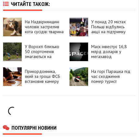
ЧИТАЙТЕ ТАКОЖ:
На Надвірнянщині
У понад 20 містах
чоловік застрелив
Польщі відбулись
кота сусідів: тварина
акції на підтримку
померла від
українців
поранень
У Ворохті близько
Маск інвестує 16,8
50 спортсменів
млрд доларів у
змагаються на
мегазавод
лижоролерах
мікросхем для ШІ
Прикордонника,
На горі Парашка під
який за гроші ФСБ
час сходження
встановив камеру
помер турист
біля залізничної
станції, засудили до
15 років
ПОПУЛЯРНІ НОВИНИ