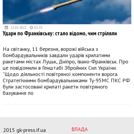
12.03.2022
01:35
Удари по Франківську: стало відомо, чим стріляли
На світанку, 11 березня, ворожі війська з
бомбардувальників завдали ударів крилатими
ракетами містах Луцьк, Дніпро, Івано-Франківськ. Про
це повідомили в Генштабі Збройних Сил України.
"Щодо діяльності повітряної компоненти ворога.
Стратегічними бомбардувальниками Ту-95МС ПКС РФ
були застосовані крилаті ракети повітряного
базування по
ВЛАДА
2015 gk-press.if.ua