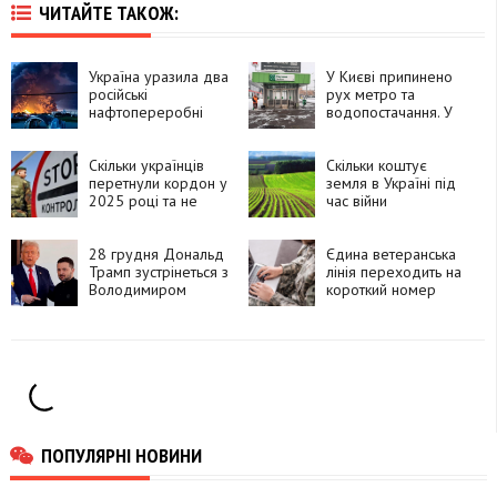
ЧИТАЙТЕ ТАКОЖ:
Україна уразила два
У Києві припинено
російські
рух метро та
нафтопереробні
водопостачання. У
заводи
деяких регіонах
України
Скільки українців
запроваджено
Скільки коштує
перетнули кордон у
аварійні
земля в Україні під
2025 році та не
відключення
час війни
повернулися
електроенергії
28 грудня Дональд
Єдина ветеранська
Трамп зустрінеться з
лінія переходить на
Володимиром
короткий номер
Зеленським, – Axios
1528
ПОПУЛЯРНІ НОВИНИ