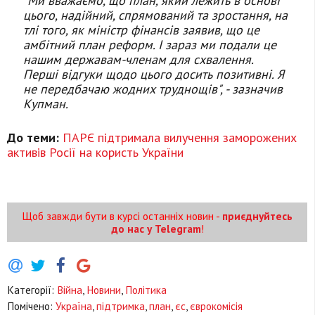
"Ми вважаємо, що план, який лежить в основі
цього, надійний, спрямований та зростання, на
тлі того, як міністр фінансів заявив, що це
амбітний план реформ. І зараз ми подали це
нашим державам-членам для схвалення.
Перші відгуки щодо цього досить позитивні. Я
не передбачаю жодних труднощів",
- зазначив
Купман.
До теми:
ПАРЄ підтримала вилучення заморожених
активів Росії на користь України
Щоб завжди бути в курсі останніх новин -
приєднуйтесь
до нас у Telegram
!
Категорії:
Війна
,
Новини
,
Політика
Помічено:
Україна
,
підтримка
,
план
,
єс
,
єврокомісія