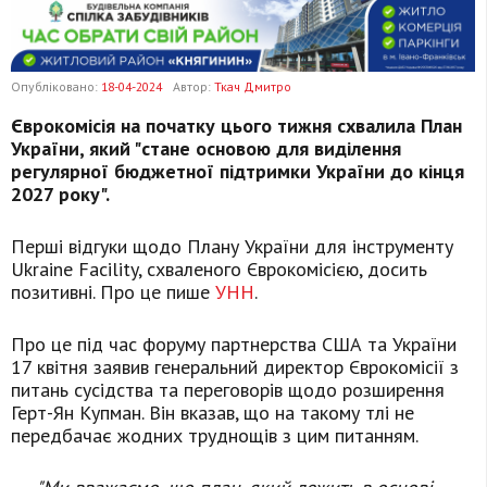
Опубліковано:
18-04-2024
Автор:
Ткач Дмитро
Єврокомісія на початку цього тижня схвалила План
України, який "стане основою для виділення
регулярної бюджетної підтримки України до кінця
2027 року".
Перші відгуки щодо Плану України для інструменту
Ukraine Facility, схваленого Єврокомісією, досить
позитивні. Про це пише
УНН
.
Про це під час форуму партнерства США та України
17 квітня заявив генеральний директор Єврокомісії з
питань сусідства та переговорів щодо розширення
Герт-Ян Купман. Він вказав, що на такому тлі не
передбачає жодних труднощів з цим питанням.