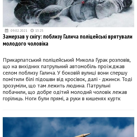
09.02.2021
13:25
Замерзав у снігу: поблизу Галича поліцейські врятували
молодого чоловіка
Прикарпатський поліцейський Микола Гурак розповів,
що на вихідних патрульний автомобіль проїжджав
селом поблизу Галича. У боковій вулиці вони спершу
помітили білі підошви від кросівок, далі - джинси. Тоді
зрозуміли, що там лежить людина. Патрульні
побачили, що добре одітий молодий чоловік лежав
горілиць. Ноги були прямі, а руки в кишенях куртк