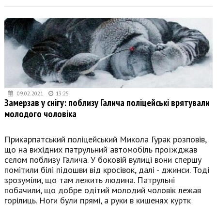
09.02.2021
13:25
Замерзав у снігу: поблизу Галича поліцейські врятували
молодого чоловіка
Прикарпатський поліцейський Микола Гурак розповів,
що на вихідних патрульний автомобіль проїжджав
селом поблизу Галича. У боковій вулиці вони спершу
помітили білі підошви від кросівок, далі - джинси. Тоді
зрозуміли, що там лежить людина. Патрульні
побачили, що добре одітий молодий чоловік лежав
горілиць. Ноги були прямі, а руки в кишенях куртк