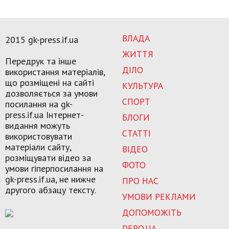
ВЛАДА
2015 gk-press.if.ua
ЖИТТЯ
Передрук та інше
ДІЛО
використання матеріалів,
що розміщені на сайті
КУЛЬТУРА
дозволяється за умови
СПОРТ
посилання на gk-
press.if.ua Інтернет-
БЛОГИ
видання можуть
СТАТТІ
використовувати
матеріали сайту,
ВІДЕО
розміщувати відео за
ФОТО
умови гіперпосилання на
gk-press.if.ua, не нижче
ПРО НАС
другого абзацу тексту.
УМОВИ РЕКЛАМИ
ДОПОМОЖІТЬ
DEPO.UA