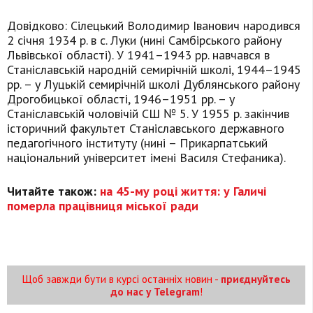
Довідково: Сілецький Володимир Іванович народився
2 січня 1934 р. в с. Луки (нині Самбірського району
Львівської області). У 1941–1943 рр. навчався в
Станіславській народній семирічній школі, 1944–1945
рр. – у Луцькій семирічній школі Дублянського району
Дрогобицької області, 1946–1951 рр. – у
Станіславській чоловічій СШ № 5. У 1955 р. закінчив
історичний факультет Станіславського державного
педагогічного інституту (нині – Прикарпатський
національний університет імені Василя Стефаника).
Читайте також:
на 45-му році життя: у Галичі
померла працівниця міської ради
Щоб завжди бути в курсі останніх новин -
приєднуйтесь
до нас у Telegram
!