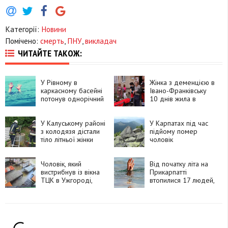
Категорії:
Новини
Помічено:
смерть
,
ПНУ
,
викладач
ЧИТАЙТЕ ТАКОЖ:
У Рівному в
Жінка з деменцією в
каркасному басейні
Івано-Франківську
потонув однорічний
10 днів жила в
хлопчик
квартирі з померлим
чоловіком
У Калуському районі
У Карпатах під час
з колодязя дістали
підйому помер
тіло літньої жінки
чоловік
Чоловік, який
Від початку літа на
вистрибнув із вікна
Прикарпатті
ТЦК в Ужгороді,
втопилися 17 людей,
помер у лікарні
серед них — троє
підлітків