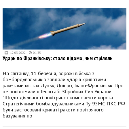
12.03.2022
01:35
Удари по Франківську: стало відомо, чим стріляли
На світанку, 11 березня, ворожі війська з
бомбардувальників завдали ударів крилатими
ракетами містах Луцьк, Дніпро, Івано-Франківськ. Про
це повідомили в Генштабі Збройних Сил України.
"Щодо діяльності повітряної компоненти ворога.
Стратегічними бомбардувальниками Ту-95МС ПКС РФ
були застосовані крилаті ракети повітряного
базування по