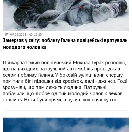
09.02.2021
13:25
Замерзав у снігу: поблизу Галича поліцейські врятували
молодого чоловіка
Прикарпатський поліцейський Микола Гурак розповів,
що на вихідних патрульний автомобіль проїжджав
селом поблизу Галича. У боковій вулиці вони спершу
помітили білі підошви від кросівок, далі - джинси. Тоді
зрозуміли, що там лежить людина. Патрульні
побачили, що добре одітий молодий чоловік лежав
горілиць. Ноги були прямі, а руки в кишенях куртк