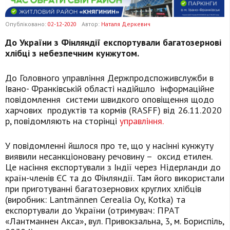
Опубліковано:
02-12-2020
Автор:
Наталя Деркевич
До України з Фінляндії експортували багатозернові
хлібці з небезпечним кунжутом.
До Головного управління Держпродспоживслужби в
Івано- Франківській області надійшло інформаційне
повідомлення системи швидкого оповіщення щодо
харчових продуктів та кормів (RASFF) від 26.11.2020
р, повідомляють на сторінці
управління.
У повідомленні йшлося про те, що у насінні кунжуту
виявили несанкціоновану речовину – оксид етилен.
Це насіння експортували з Індії через Нідерланди до
країн-членів ЄС та до Фінляндії. Там його використали
при приготуванні багатозернових круглих хлібців
(виробник: Lantmännen Cerealia Oy, Kotka) та
експортували до України (отримувач: ПРАТ
«Лантманнен Акса», вул. Привокзальна, 3, м. Бориспіль,