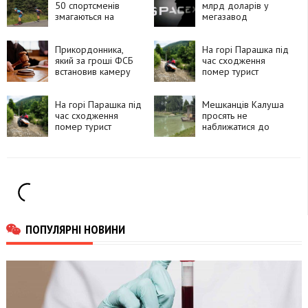
50 спортсменів
млрд доларів у
змагаються на
мегазавод
лижоролерах
мікросхем для ШІ
Прикордонника,
На горі Парашка під
який за гроші ФСБ
час сходження
встановив камеру
помер турист
біля залізничної
станції, засудили до
15 років
На горі Парашка під
Мешканців Калуша
час сходження
просять не
помер турист
наближатися до
озера в парку, де
загинули птахи
ПОПУЛЯРНІ НОВИНИ