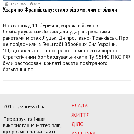
12.03.2022
01:35
Удари по Франківську: стало відомо, чим стріляли
На світанку, 11 березня, ворожі війська з
бомбардувальників завдали ударів крилатими
ракетами містах Луцьк, Дніпро, Івано-Франківськ. Про
це повідомили в Генштабі Збройних Сил України.
"Щодо діяльності повітряної компоненти ворога.
Стратегічними бомбардувальниками Ту-95МС ПКС РФ
були застосовані крилаті ракети повітряного
базування по
ВЛАДА
2015 gk-press.if.ua
ЖИТТЯ
Передрук та інше
ДІЛО
використання матеріалів,
що розміщені на сайті
КУЛЬТУРА