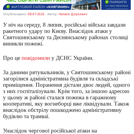
Опубліковано:
08-07-2026
Автор:
Наталя Деркевич
У ніч на середу, 8 липня, російські війська завдали
ракетного удару по Києву. Внаслідок атаки у
Святошинському та Деснянському районах столиці
виникли пожежі
.
Про це
повідомили
у ДСНС України.
За даними рятувальників, у Святошинському районі
загорілися адміністративна будівля та складські
приміщення. Поранення дістали двоє людей, одного
з них госпіталізували. Крім того, за іншою адресою
у цьому ж районі сталася пожежа в гаражному
кооперативі, яку вогнеборці вже ліквідували. Також
внаслідок обстрілу пошкоджено адміністративну
будівлю та трамваї.
Унаслідок чергової російської атаки на