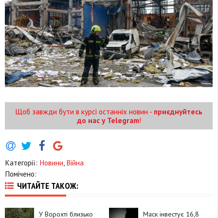
Щоб завжди бути в курсі останніх новин -
приєднуйтесь
до нас у Telegram
!
Категорії:
Новини
,
Війна
Помічено:
ЧИТАЙТЕ ТАКОЖ:
У Ворохті близько
Маск інвестує 16,8