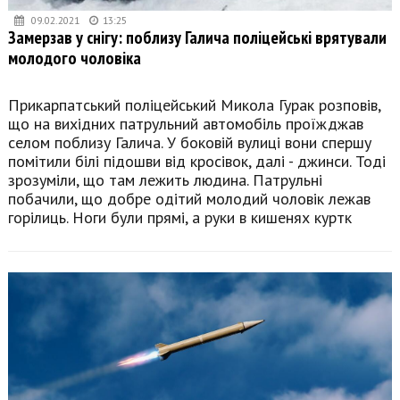
09.02.2021
13:25
Замерзав у снігу: поблизу Галича поліцейські врятували
молодого чоловіка
Прикарпатський поліцейський Микола Гурак розповів,
що на вихідних патрульний автомобіль проїжджав
селом поблизу Галича. У боковій вулиці вони спершу
помітили білі підошви від кросівок, далі - джинси. Тоді
зрозуміли, що там лежить людина. Патрульні
побачили, що добре одітий молодий чоловік лежав
горілиць. Ноги були прямі, а руки в кишенях куртк