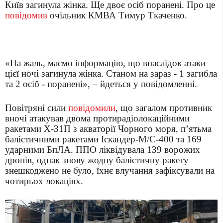
Київ загинула жінка. Ще двоє осіб поранені.
Про це
повідомив
очільник КМВА Тимур Ткаченко.
«На жаль, маємо інформацію, що внаслідок атаки
цієї ночі загинула жінка. Станом на зараз - 1 загибла
та 2 осіб - поранені»
, – йдеться у повідомленні.
Повітряні сили
повідомили
, що загалом противник
вночі атакував двома протирадіолокаційними
ракетами Х-31П з акваторії Чорного моря, п’ятьма
балістичними ракетами Іскандер-М/С-400 та 169
ударними БпЛА. ППО ліквідувала 139 ворожих
дронів, однак знову жодну балістичну ракету
знешкоджено не було, їхнє влучання зафіксували на
чотирьох локаціях.