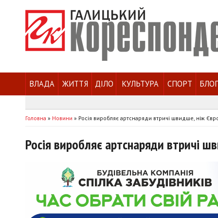
ВЛАДА
ЖИТТЯ
ДІЛО
КУЛЬТУРА
СПОРТ
БЛО
Головна
»
Новини
»
Росія виробляє артснаряди втричі швидше, ніж Євро
Росія виробляє артснаряди втричі шви