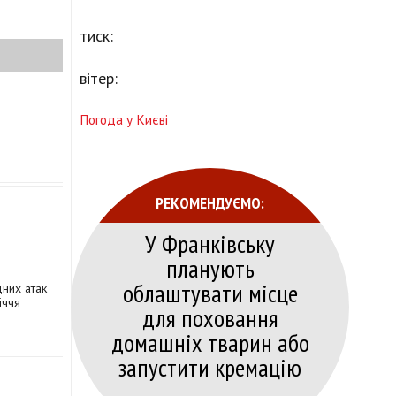
тиск:
вітер:
Погода у Києві
РЕКОМЕНДУЄМО:
У Франківську
планують
облаштувати місце
дних атак
іччя
для поховання
домашніх тварин або
запустити кремацію