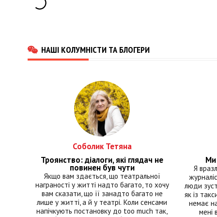
НАШІ КОЛУМНІСТИ ТА БЛОГЕРИ
Соболик Тетяна
Троянство: діалоги, які глядач не
Ми 
повинен був чути
Я враз
Якщо вам здається, що театральної
журналіс
награності у житті надто багато, то хочу
люди зуст
вам сказати, що її занадто багато не
як із такс
лише у житті, а й у театрі. Коли сенсами
немає на
напічкують постановку до too much так,
мені 