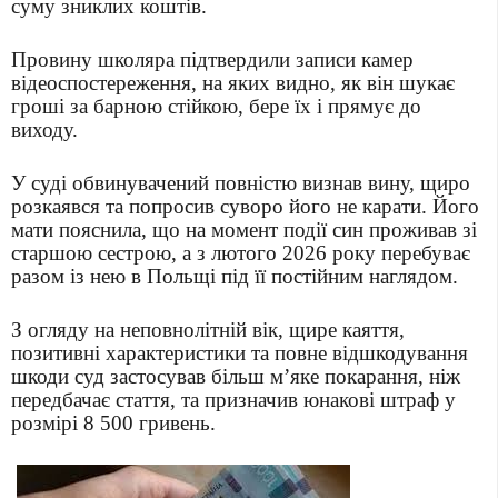
суму зниклих коштів.
Провину школяра підтвердили записи камер
відеоспостереження, на яких видно, як він шукає
гроші за барною стійкою, бере їх і прямує до
виходу.
У суді обвинувачений повністю визнав вину, щиро
розкаявся та попросив суворо його не карати. Його
мати пояснила, що на момент події син проживав зі
старшою сестрою, а з лютого 2026 року перебуває
разом із нею в Польщі під її постійним наглядом.
З огляду на неповнолітній вік, щире каяття,
позитивні характеристики та повне відшкодування
шкоди суд застосував більш м’яке покарання, ніж
передбачає стаття, та призначив юнакові штраф у
розмірі 8 500 гривень.