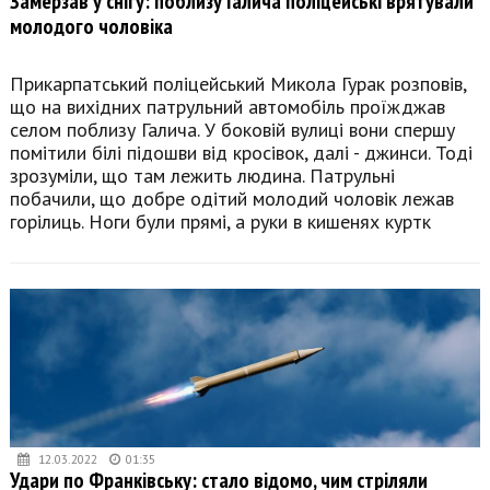
Замерзав у снігу: поблизу Галича поліцейські врятували
молодого чоловіка
Прикарпатський поліцейський Микола Гурак розповів,
що на вихідних патрульний автомобіль проїжджав
селом поблизу Галича. У боковій вулиці вони спершу
помітили білі підошви від кросівок, далі - джинси. Тоді
зрозуміли, що там лежить людина. Патрульні
побачили, що добре одітий молодий чоловік лежав
горілиць. Ноги були прямі, а руки в кишенях куртк
12.03.2022
01:35
Удари по Франківську: стало відомо, чим стріляли