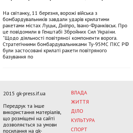
На світанку, 11 березня, ворожі війська з
бомбардувальників завдали ударів крилатими
ракетами містах Луцьк, Дніпро, Івано-Франківськ. Про
це повідомили в Генштабі Збройних Сил України.
"Щодо діяльності повітряної компоненти ворога.
Стратегічними бомбардувальниками Ту-95МС ПКС РФ
були застосовані крилаті ракети повітряного
базування по
ВЛАДА
2015 gk-press.if.ua
ЖИТТЯ
Передрук та інше
ДІЛО
використання матеріалів,
що розміщені на сайті
КУЛЬТУРА
дозволяється за умови
СПОРТ
посилання на gk-