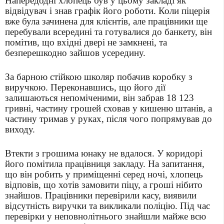
Напередодні хлопець був у цьому закладі як
відвідувач і знав графік його роботи. Коли піцерія
вже була зачинена для клієнтів, але працівники ще
перебували всередині та готувалися до банкету, він
помітив, що вхідні двері не замкнені, та
безперешкодно зайшов усередину.
За барною стійкою школяр побачив коробку з
виручкою. Переконавшись, що його дії
залишаються непоміченими, він забрав 18 123
гривні, частину грошей сховав у кишеню штанів, а
частину тримав у руках, після чого попрямував до
виходу.
Втекти з грошима юнаку не вдалося. У коридорі
його помітила працівниця закладу. На запитання,
що він робить у приміщенні серед ночі, хлопець
відповів, що хотів замовити піцу, а гроші нібито
знайшов. Працівники перевірили касу, виявили
відсутність виручки та викликали поліцію. Під час
перевірки у неповнолітнього знайшли майже всю