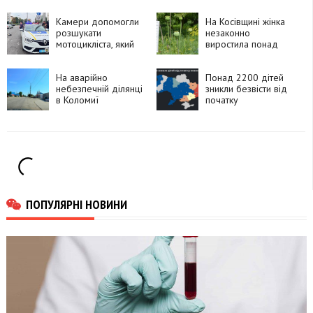
і вибухнув
автомобіль
Камери допомогли
На Косівщині жінка
розшукати
незаконно
мотоцикліста, який
виростила понад
утік після ДТП у
270 рослин
Франківську
снотворного маку
На аварійно
Понад 2200 дітей
небезпечній ділянці
зникли безвісти від
в Коломиї
початку
встановлять камеру
повномасштабного
швидкості
вторгнення
ПОПУЛЯРНІ НОВИНИ