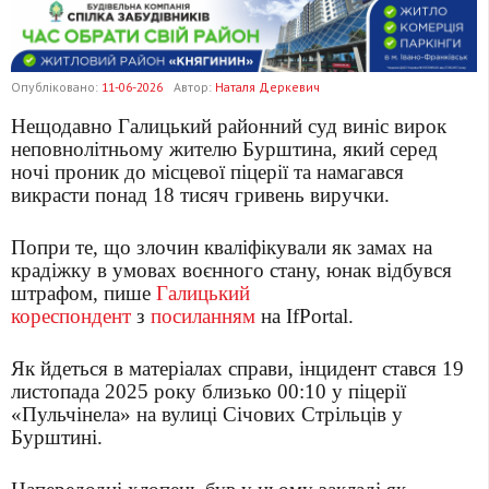
Опубліковано:
11-06-2026
Автор:
Наталя Деркевич
Нещодавно Галицький районний суд виніс вирок
неповнолітньому жителю Бурштина, який серед
ночі проник до місцевої піцерії та намагався
викрасти понад 18 тисяч гривень виручки.
Попри те, що злочин кваліфікували як замах на
крадіжку в умовах воєнного стану, юнак відбувся
штрафом, пише
Галицький
кореспондент
з
посиланням
на IfPortal.
Як йдеться в матеріалах справи, інцидент стався 19
листопада 2025 року близько 00:10 у піцерії
«Пульчінела» на вулиці Січових Стрільців у
Бурштині.