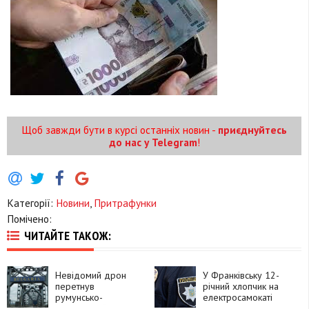
Щоб завжди бути в курсі останніх новин -
приєднуйтесь
до нас у Telegram
!
Категорії:
Новини
,
Притрафунки
Помічено:
ЧИТАЙТЕ ТАКОЖ:
Невідомий дрон
У Франківську 12-
перетнув
річний хлопчик на
румунсько-
електросамокаті
болгарський кордон
потрапив під