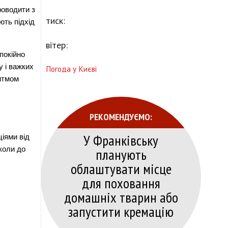
оводити з 
тиск:
ть підхід 
вітер:
окійно 
 і важких 
Погода у Києві
итмом 
РЕКОМЕНДУЄМО:
У Франківську
ями від 
оли до 
планують
облаштувати місце
для поховання
домашніх тварин або
запустити кремацію