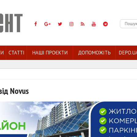
Пошук:
ГИ
СТАТТІ
НАШІ ПРОЄКТИ
ДОПОМОЖІТЬ
DEPO.U
від Novus