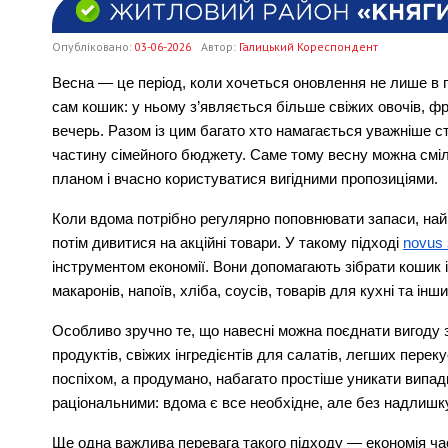
Опубліковано:
03-06-2026
Автор:
Галицький Кореспондент
Весна — це період, коли хочеться оновлення не лише в п
сам кошик: у ньому з’являється більше свіжих овочів, фру
вечерь. Разом із цим багато хто намагається уважніше с
частину сімейного бюджету. Саме тому весну можна сміли
планом і вчасно користуватися вигідними пропозиціями.
Коли вдома потрібно регулярно поповнювати запаси, найк
потім дивитися на акційні товари. У такому підході 
novus
інструментом економії. Вони допомагають зібрати кошик із 
макаронів, напоїв, хліба, соусів, товарів для кухні та і
Особливо зручно те, що навесні можна поєднати вигоду з
продуктів, свіжих інгредієнтів для салатів, легших переку
поспіхом, а продумано, набагато простіше уникати випадк
раціональними: вдома є все необхідне, але без надлишку 
Ще одна важлива перевага такого підходу — економія часу