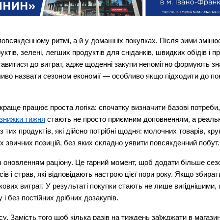
овсякденному ритмі, а й у домашніх покупках. Після зими змінюєт
ктів, зелені, легших продуктів для сніданків, швидких обідів і пр
тавитися до витрат, адже щоденні закупи непомітно формують зн
во назвати сезоном економії — особливо якщо підходити до поку
раще працює проста логіка: спочатку визначити базові потреби, 
 знижки тижня
 стають не просто приємним доповненням, а реальн
тих продуктів, які дійсно потрібні щодня: молочних товарів, круп
нших звичних позицій, без яких складно уявити повсякденний побут.
 оновленням раціону. Це гарний момент, щоб додати більше сезо
сів і страв, які відповідають настрою цієї пори року. Якщо збират
ових витрат. У результаті покупки стають не лише вигіднішими, а
і без постійних дрібних дозакупів.
. Замість того щоб кілька разів на тиждень заїжджати в магазин 