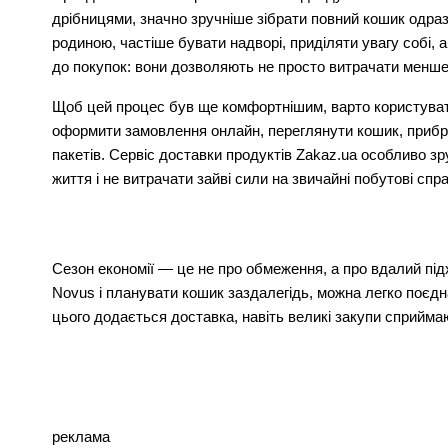
дрібницями, значно зручніше зібрати повний кошик одраз
родиною, частіше бувати надворі, приділяти увагу собі, а
до покупок: вони дозволяють не просто витрачати менше,
Щоб цей процес був ще комфортнішим, варто користуватис
оформити замовлення онлайн, переглянути кошик, прибрат
пакетів. Сервіс доставки продуктів Zakaz.ua особливо зр
життя і не витрачати зайві сили на звичайні побутові спр
Сезон економії — це не про обмеження, а про вдалий під
Novus і планувати кошик заздалегідь, можна легко поєдн
цього додається доставка, навіть великі закупи сприймаю
реклама