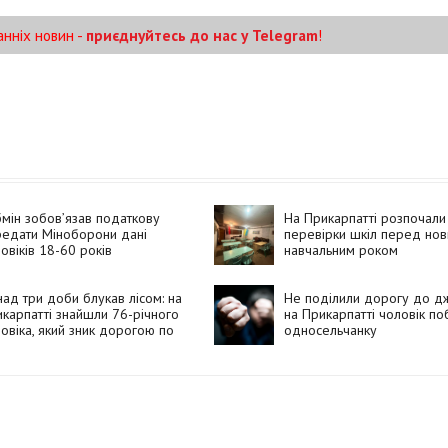
анніх новин -
приєднуйтесь до нас у Telegram
!
мін зобовʼязав податкову
На Прикарпатті розпочали
едати Міноборони дані
перевірки шкіл перед но
овіків 18-60 років
навчальним роком
ад три доби блукав лісом: на
Не поділили дорогу до д
карпатті знайшли 76-річного
на Прикарпатті чоловік по
овіка, який зник дорогою по
односельчанку
ду