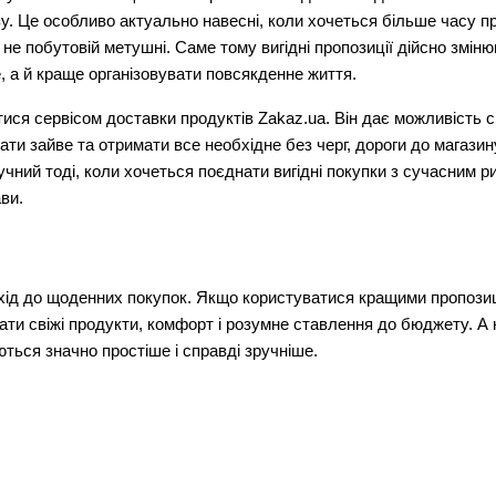
у. Це особливо актуально навесні, коли хочеться більше часу пр
 не побутовій метушні. Саме тому вигідні пропозиції дійсно змінюю
 а й краще організовувати повсякденне життя.
я сервісом доставки продуктів Zakaz.ua. Він дає можливість сп
и зайве та отримати все необхідне без черг, дороги до магазину
учний тоді, коли хочеться поєднати вигідні покупки з сучасним р
ави.
хід до щоденних покупок. Якщо користуватися кращими пропозиці
ати свіжі продукти, комфорт і розумне ставлення до бюджету. А к
ться значно простіше і справді зручніше.