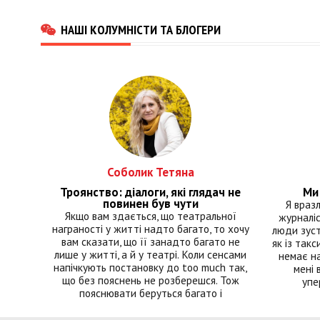
НАШІ КОЛУМНІСТИ ТА БЛОГЕРИ
Соболик Тетяна
Троянство: діалоги, які глядач не
Ми 
повинен був чути
Я враз
Якщо вам здається, що театральної
журналіс
награності у житті надто багато, то хочу
люди зуст
вам сказати, що її занадто багато не
як із такс
лише у житті, а й у театрі. Коли сенсами
немає на
напічкують постановку до too much так,
мені 
що без пояснень не розберешся. Тож
упе
пояснювати беруться багато і