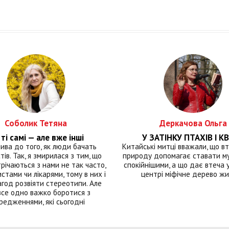
Соболик Тетяна
Деркачова Ольга
ті самі — але вже інші
У ЗАТІНКУ ПТАХІВ І КВ
лива до того, як люди бачать
Китайські митці вважали, що вт
тів. Так, я змирилася з тим, що
природу допомагає ставати м
річаються з нами не так часто,
спокійнішими, а що дає втеча у 
истами чи лікарями, тому в них і
центрі міфічне дерево ж
год розвіяти стереотипи. Але
все одно важко боротися з
редженнями, які сьогодні