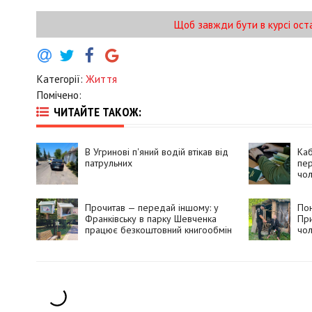
Щоб завжди бути в курсі ост
Категорії:
Життя
Помічено:
ЧИТАЙТЕ ТАКОЖ:
В Угринові п'яний водій втікав від
Каб
патрульних
пер
чол
Прочитав — передай іншому: у
Пон
Франківську в парку Шевченка
При
працює безкоштовний книгообмін
чол
во