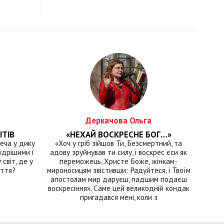
Деркачова Ольга
ІТІВ
«НЕХАЙ ВОСКРЕСНЕ БОГ…»
еча у дику
«Хоч у гріб зійшов Ти, Безсмертний, та
удрішими і
адову зруйнував ти силу, і воскрес єси як
світ, де у
переможець, Христе Боже, жінкам-
иття?
мироносицям звістивши: Радуйтеся, і Твоїм
апостолам мир даруєш, падшим подаєш
воскресіння». Саме цей великодній кондак
пригадався мені, коли з