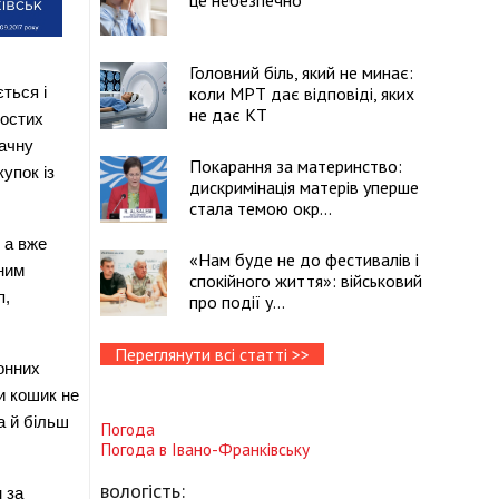
це небезпечно
Головний біль, який не минає:
коли МРТ дає відповіді, яких
ься і 
не дає КТ
остих 
ачну 
Покарання за материнство:
пок із 
дискримінація матерів уперше
стала темою окр...
а вже 
«Нам буде не до фестивалів і
им 
спокійного життя»: військовий
, 
про події у...
Переглянути всі статті >>
нних 
и кошик не 
 й більш 
Погода
Погода в
Івано-Франківську
вологість:
за 