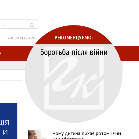
РЕКОМЕНДУЄМО:
УМОВИ РЕКЛАМИ
Боротьба після війни
A
Чому дитина дихає ротом і чим