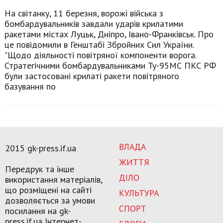
На світанку, 11 березня, ворожі війська з
бомбардувальників завдали ударів крилатими
ракетами містах Луцьк, Дніпро, Івано-Франківськ. Про
це повідомили в Генштабі Збройних Сил України.
"Щодо діяльності повітряної компоненти ворога.
Стратегічними бомбардувальниками Ту-95МС ПКС РФ
були застосовані крилаті ракети повітряного
базування по
ВЛАДА
2015 gk-press.if.ua
ЖИТТЯ
Передрук та інше
ДІЛО
використання матеріалів,
що розміщені на сайті
КУЛЬТУРА
дозволяється за умови
СПОРТ
посилання на gk-
press.if.ua Інтернет-