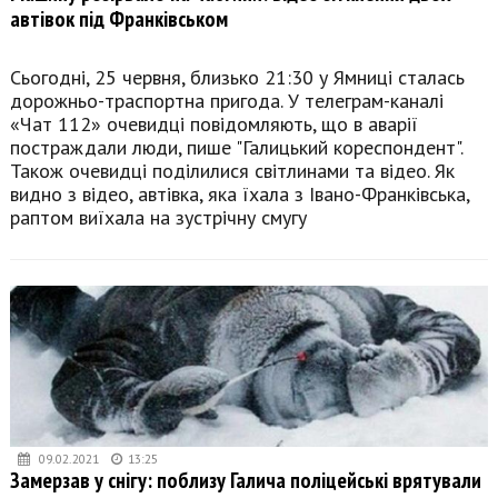
автівок під Франківськом
Сьогодні, 25 червня, близько 21:30 у Ямниці сталась
дорожньо-траспортна пригода. У телеграм-каналі
«Чат 112» очевидці повідомляють, що в аварії
постраждали люди, пише "Галицький кореспондент".
Також очевидці поділилися світлинами та відео. Як
видно з відео, автівка, яка їхала з Івано-Франківська,
раптом виїхала на зустрічну смугу
09.02.2021
13:25
Замерзав у снігу: поблизу Галича поліцейські врятували