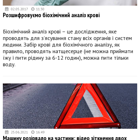
02.05.2017
11:30
Розшифровуємо біохімічний аналіз крові
Біохімічний аналіз крові – це дослідження, яке
проводять для з’ясування стану всіх органів і систем
людини. Забір крові для біохімічного аналізу, як
правило, проводять натщесерце (не можна приймати
їжу і пити рідину за 6-12 годин), можна пити тільки
воду.
25.06.2021
16:49
Машину розірвало на частини: відео зіткнення двох