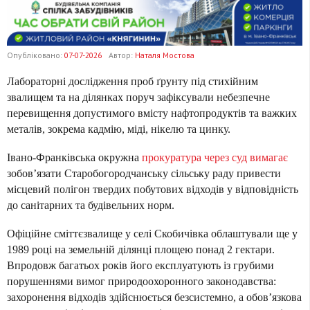
Опубліковано:
07-07-2026
Автор:
Наталя Мостова
Лабораторні дослідження проб ґрунту під стихійним
звалищем та на ділянках поруч зафіксували небезпечне
перевищення допустимого вмісту нафтопродуктів та важких
металів, зокрема кадмію, міді, нікелю та цинку.
Івано-Франківська окружна
прокуратура через суд вимагає
зобов’язати Старобогородчанську сільську раду привести
місцевий полігон твердих побутових відходів у відповідність
до санітарних та будівельних норм.
Офіційне сміттєзвалище у селі Скобичівка облаштували ще у
1989 році на земельній ділянці площею понад 2 гектари.
Впродовж багатьох років його експлуатують із грубими
порушеннями вимог природоохоронного законодавства:
захоронення відходів здійснюється безсистемно, а обов’язкова