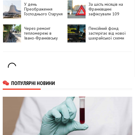
У день
Івано-Франківську
За шість місяців на
Преображення
Франківщині
Господнього Старуня
зафіксували 109
прийматиме
ДТП з вини
Патріаршу прощу
нетверезих водіїв
Через ремонт
Пенсійний фонд
тепломережі в
застерігає від нової
Івано-Франківську
шахрайської схеми
перекрили частину
дороги
ПОПУЛЯРНІ НОВИНИ