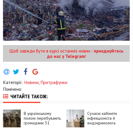
Щоб завжди бути в курсі останніх новин -
приєднуйтесь
до нас у Telegram
!
Категорії:
Новини
,
Притрафунки
Помічено:
ЧИТАЙТЕ ТАКОЖ:
В українському
Сучасні кабінети
полоні перебувають
інфекціоніста й
громадяни 51
ендокринолога
країни, які воювали
з'явилися у міській
за Росію
поліклініці №2 в