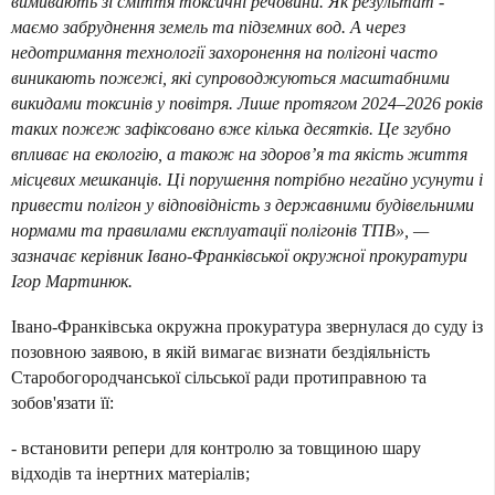
вимивають зі сміття токсичні речовини. Як результат -
маємо забруднення земель та підземних вод. А через
недотримання технології захоронення на полігоні часто
виникають пожежі, які супроводжуються масштабними
викидами токсинів у повітря. Лише протягом 2024–2026 років
таких пожеж зафіксовано вже кілька десятків. Це згубно
впливає на екологію, а також на здоров’я та якість життя
місцевих мешканців. Ці порушення потрібно негайно усунути і
привести полігон у відповідність з державними будівельними
нормами та правилами експлуатації полігонів ТПВ», —
зазначає керівник Івано-Франківської окружної прокуратури
Ігор Мартинюк.
Івано-Франківська окружна прокуратура звернулася до суду із
позовною заявою, в якій вимагає визнати бездіяльність
Старобогородчанської сільської ради протиправною та
зобов'язати її:
- встановити репери для контролю за товщиною шару
відходів та інертних матеріалів;