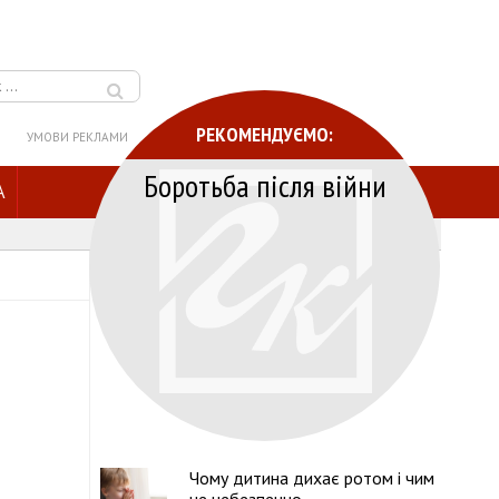
РЕКОМЕНДУЄМО:
УМОВИ РЕКЛАМИ
Боротьба після війни
A
Чому дитина дихає ротом і чим