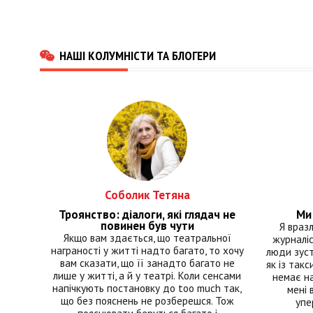
НАШІ КОЛУМНІСТИ ТА БЛОГЕРИ
Соболик Тетяна
Троянство: діалоги, які глядач не
Ми 
повинен був чути
Я враз
Якщо вам здається, що театральної
журналіс
награності у житті надто багато, то хочу
люди зуст
вам сказати, що її занадто багато не
як із такс
лише у житті, а й у театрі. Коли сенсами
немає на
напічкують постановку до too much так,
мені 
що без пояснень не розберешся. Тож
упе
пояснювати беруться багато і