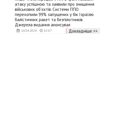
атаку успішною та заявили про знищення
військових об'єктів. Системи ППО
перехопили 99% запущених у бік Ізраїлю
балістичних ракет та безпілотників.
Джерела видання анонсувал
Докладніше >>
14.04.2024
02:07