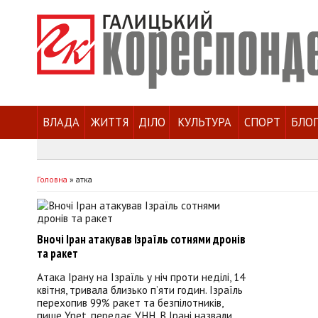
ВЛАДА
ЖИТТЯ
ДІЛО
КУЛЬТУРА
СПОРТ
БЛО
Головна
»
атка
Вночі Іран атакував Ізраїль сотнями дронів
та ракет
Атака Ірану на Ізраїль у ніч проти неділі, 14
квітня, тривала близько п’яти годин. Ізраїль
перехопив 99% ракет та безпілотників,
пише Ynet, передає УНН. В Ірані назвали