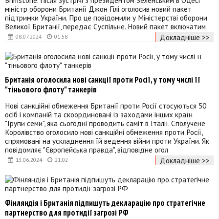
міністр оборони Британії Джон Гілі оголосив новий пакет
підтримки України. Про це повідомили у Міністерстві оборони
Великої Британії, передає Суспільне. Новий пакет включатим
Докладніше >>
08.07.2024
01:58
Британія оголосила нові санкції проти Росії, у тому числі її
"тіньового флоту" танкерів
Нові санкційні обмеження Британії проти Росії стосуються 50
осіб і компаній та скоординовані із заходами інших країн
"Групи семи", яка сьогодні проводить саміт в Італії. Сполучене
Королівство оголосило нові санкційні обмеження проти Росії,
спрямовані на ускладнення їй ведення війни проти України. Як
повідомляє "Європейська правда", відповідне огол
Докладніше >>
13.06.2024
21:02
Фінляндія і Британія підпишуть декларацію про стратегічне
партнерство для протидії загрозі РФ