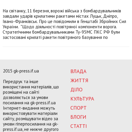
На світанку, 11 березня, ворожі війська з бомбардувальників
завдали ударів крилатими ракетами містах Луцьк, Дніпро,
Івано-Франківськ. Про це повідомили в Генштабі Збройних Сил
України. "Щодо діяльності повітряної компоненти ворога.
Стратегічними бомбардувальниками Ту-95МС ПКС РФ були
застосовані крилаті ракети повітряного базування по
2015 gk-press.if.ua
ВЛАДА
ЖИТТЯ
Передрук та інше
використання матеріалів, що
ДІЛО
розміщені на сайті
дозволяється за умови
КУЛЬТУРА
посилання на gk-press.if.ua
СПОРТ
Інтернет-видання можуть
використовувати матеріали
БЛОГИ
сайту, розміщувати відео за
умови гіперпосилання на gk-
СТАТТІ
press.if.ua, не нижче другого