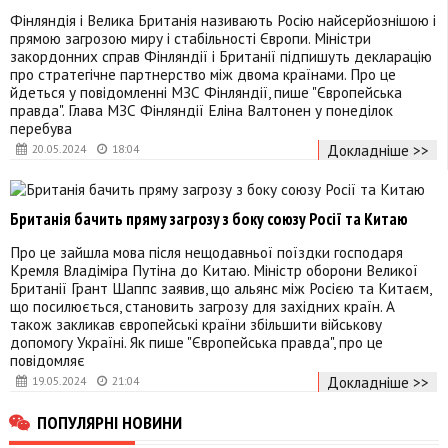
Фінляндія і Велика Британія називають Росію найсерйознішою і
прямою загрозою миру і стабільності Європи. Міністри
закордонних справ Фінляндії і Британії підпишуть декларацію
про стратегічне партнерство між двома країнами. Про це
йдеться у повідомленні МЗС Фінляндії, пише "Європейська
правда". Глава МЗС Фінляндії Еліна Валтонен у понеділок
перебува
Докладніше >>
20.05.2024
18:04
Британія бачить пряму загрозу з боку союзу Росії та Китаю
Про це зайшла мова після нещодавньої поїздки господаря
Кремля Владіміра Путіна до Китаю. Міністр оборони Великої
Британії Грант Шаппс заявив, що альянс між Росією та Китаєм,
що посилюється, становить загрозу для західних країн. А
також закликав європейські країни збільшити військову
допомогу Україні. Як пише "Європейська правда", про це
повідомляє
Докладніше >>
19.05.2024
21:04
ПОПУЛЯРНІ НОВИНИ