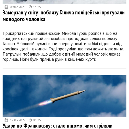
09.02.2021
13:25
Замерзав у снігу: поблизу Галича поліцейські врятували
молодого чоловіка
Прикарпатський поліцейський Микола Гурак розповів, що на
вихідних патрульний автомобіль проїжджав селом поблизу
Галича. У боковій вулиці вони спершу помітили білі підошви від
кросівок, далі - джинси. Тоді зрозуміли, що там лежить людина.
Патрульні побачили, що добре одітий молодий чоловік лежав
горілиць. Ноги були прямі, а руки в кишенях куртк
12.03.2022
01:35
Удари по Франківську: стало відомо, чим стріляли