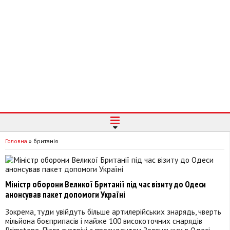
Головна
»
британія
Міністр оборони Великої Британії під час візиту до Одеси
анонсував пакет допомоги Україні
Зокрема, туди увійдуть більше артилерійських знарядь, чверть
мільйона боєприпасів і майже 100 високоточних снарядів
Brimstone. Після зустрічі з президентом Зеленським в Одесі